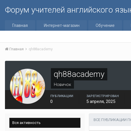
Форум учителей английского язы
Главная
Интернет-магазин
Обучение
Главная
qh88academy
qh88academy
Новичок
ПУБЛИКАЦИИ
ЗАРЕГИСТРИРОВАН
0
5 апреля, 2025
ВСЕ ПУБЛИКАЦИИ П
Вся активность