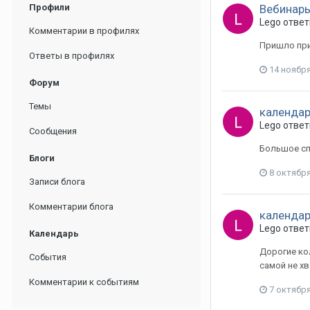
Профили
Вебинары
Lego ответ
Комментарии в профилях
Пришло при
Ответы в профилях
14 ноября
Форум
Темы
календар
Lego ответ
Сообщения
Большое сп
Блоги
8 октября
Записи блога
Комментарии блога
календар
Lego ответ
Календарь
Дорогие ко
События
самой не х
Комментарии к событиям
7 октября