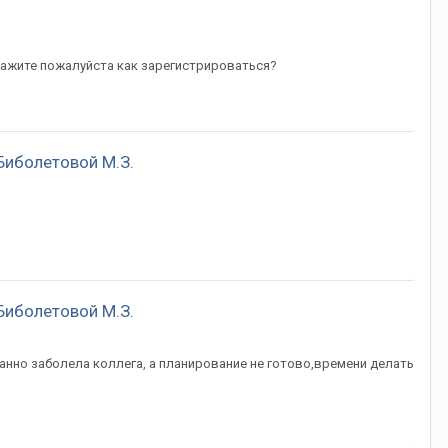
скажите пожалуйста как зарегистрироваться?
Биболетовой М.З.
Биболетовой М.З.
анно заболела коллега, а планирование не готово,времени делать