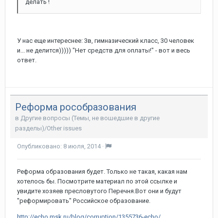
делать !
У нас еще интереснее: 3в, гимназический класс, 30 человек
и... не делится))))) "Нет средств для оплаты!" - вот и весь
ответ.
Реформа рособразования
в
Другие вопросы (Темы, не вошедшие в другие
разделы)/Other issues
Опубликовано:
8 июля, 2014
·
Реформа образования будет. Только не такая, какая нам
хотелось бы. Посмотрите материал по этой ссылке и
увидите хозяев пресловутого Перечня.Вот они и будут
"реформировать" Российское образование.
http://echo.msk.ru/blog/corruption/1355736-echo/