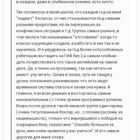
в каждом, даже в слабеньком ученике, есть нечто.
Так сложилось в моей школе, что каждый год на меня
"падают" 9 классы: от них отказываются под самыми
разными предлогами, из-за перегузки,из-за
конфликтных ситуаций и т.д. Группы самые разные, в
том числе и так называемые "отстойники": когда-то
классы коррекции создали, а работать в них так и не
научились. И я умудряюсь за год более оспособленных
ребятишек вытащить на ГИА без 2,а самым слабым -
дать почувствовать что такое английский на самом
деле. Да, я плюю на программу, так как читать не
умеют: учу читать. Снова и снова, чуть не танцуя у
доски, показываю-разжевываю что есть видо-
временная система глагола и зачем она нужна. А
главное, я их всех уважаю и восторгаюсь самым
незначительным ( с точки зрения программы) успехом.
Вчера после урока в такой никакой группе один парень
( очень титулованный боксер, но...с плохим русским, из
нацменьшиств), только что вернувшийся с победой на
очередных боях, сказал мне " Спасибо большое за
урок, мне очень нравится у вас учиться". И это самые
дорогие для меня слова.