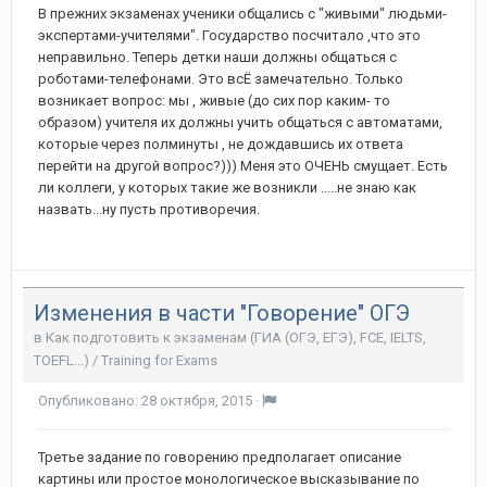
В прежних экзаменах ученики общались с "живыми" людьми-
экспертами-учителями". Государство посчитало ,что это
неправильно. Теперь детки наши должны общаться с
роботами-телефонами. Это всЁ замечательно. Только
возникает вопрос: мы , живые (до сих пор каким- то
образом) учителя их должны учить общаться с автоматами,
которые через полминуты , не дождавшись их ответа
перейти на другой вопрос?))) Меня это ОЧЕНЬ смущает. Есть
ли коллеги, у которых такие же возникли .....не знаю как
назвать...ну пусть противоречия.
Изменения в части "Говорение" ОГЭ
в
Как подготовить к экзаменам (ГИА (ОГЭ, ЕГЭ), FCE, IELTS,
TOEFL...) / Training for Exams
Опубликовано:
28 октября, 2015
·
Третье задание по говорению предполагает описание
картины или простое монологическое высказывание по