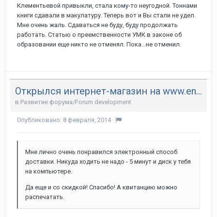
Клементьевой привыкли, стала кому-то неугодной. Тоннами
книги сдавали в макулатуру. Теперь вот и Вы стали не удел.
Мне очень жаль. Сдаваться не буду, буду продолжать
работать. Статью о преемственности УМК в законе об
образовании еще никто не отменял. Пока...не отменил.
Открылся интернет-магазин на www.englishteachers.ru
в
Развитие форума/Forum development
Опубликовано:
8 февраля, 2014
·
Мне лично очень понравился электронный способ
доставки. Никуда ходить не надо - 5 минут и диск у тебя
на компьютере.
Да еще и со скидкой! Спасибо! А квитанцию можно
распечатать.