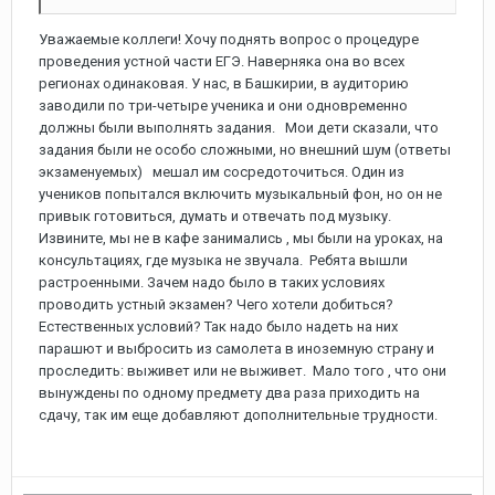
Уважаемые коллеги! Хочу поднять вопрос о процедуре
проведения устной части ЕГЭ. Наверняка она во всех
регионах одинаковая. У нас, в Башкирии, в аудиторию
заводили по три-четыре ученика и они одновременно
должны были выполнять задания. Мои дети сказали, что
задания были не особо сложными, но внешний шум (ответы
экзаменуемых) мешал им сосредоточиться. Один из
учеников попытался включить музыкальный фон, но он не
привык готовиться, думать и отвечать под музыку.
Извините, мы не в кафе занимались , мы были на уроках, на
консультациях, где музыка не звучала. Ребята вышли
растроенными. Зачем надо было в таких условиях
проводить устный экзамен? Чего хотели добиться?
Естественных условий? Так надо было надеть на них
парашют и выбросить из самолета в иноземную страну и
проследить: выживет или не выживет. Мало того , что они
вынуждены по одному предмету два раза приходить на
сдачу, так им еще добавляют дополнительные трудности.