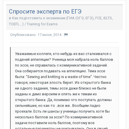
Спросите эксперта по ЕГЭ
в
Как подготовить к экзаменам (ГИА (ОГЭ, ЕГЭ), FCE, IELTS,
TOEFL...) / Training for Exams
Опубликовано:
17 июня, 2014
·
Уважаемые коллеги, кто-нибудь из вас сталкивался с
подачей аппеляции? Ученица моя набрала ноль баллов
по эссе, не справилась с коммуникативной задачей.
Она собирается подавать на аппеляцию. Тема эссе
была: "Sewing and knitting is a waste of time". Честно
говоря, некоторая злость берет. Из открытого банка
ни одного задания, темы эссе даже близко не были
заданы к демо версиям и опять же к темам из
открытого банка. Да, понимаю что поступать должны
сильнейшие, но как-то ..все же.. Вообщем ладно
проехали. Есть ли шансы у ученицы получить хотя бы
несколько баллов за эссе? По коммуникативной
задаче поставили ноль баллов, поэтому все
остальные параметры не учитывались. Она в своей