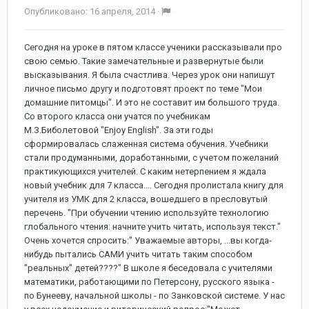
Опубликовано:
16 апреля, 2014
·
Сегодня на уроке в пятом классе ученики рассказывали про
свою семью. Такие замечательные и развернутые были
высказывания. Я была счастлива. Через урок они напишут
личное письмо другу и подготовят проект по теме "Мои
домашние питомцы". И это не составит им большого труда.
Со второго класса они учатся по учебникам
М.З.Биболетовой "Enjoy English". За эти годы
сформировалась слаженная система обучения. Учебники
стали продуманными, доработанными, с учетом пожеланий
практикующихся учителей. С каким нетерпением я ждала
новый учебник для 7 класса.... Сегодня пролистала книгу для
учителя из УМК для 2 класса, вошедшего в пресловутый
перечень. "При обучении чтению используйте технологию
глобального чтения: начните учить читать, используя текст."
Очень хочется спросить:" Уважаемые авторы, ...вы когда-
нибудь пытались САМИ учить читать таким способом
"реальных" детей????" В школе я беседовала с учителями
математики, работающими по Петерсону, русского языка -
по Бунееву, начальной школы - по Занковской системе. У нас