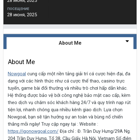
28 июня, 2025
ПОСЕЩЕНИЕ
28 июня, 2025
About Me
About Me
Nowgoal
cung cấp một nền tảng giải trí cá cược hiện đại, đa
dạng với các hình thức như cá cược thể thao, casino trực
tuyến, game bài đổi thưởng và nhiều trò chơi hấp dẫn khác.
Hệ thống được bảo vệ bởi công nghệ bảo mật cao cấp, kèm
theo dịch vụ chăm sóc khách hàng 24/7 và quy trình nạp rút
tiện lợi, nhanh chóng qua nhiều kênh giao dịch. Lựa chọn
Nowgoal, bạn sẽ tận hưởng sự an toàn và bùng nổ chiến
thắng mỗi ngày! Truy cập ngay tại : Website :
https://igonowgoal.com/
Địa chỉ : Đ. Trần Duy Hưng/29A Ng.
204 Trần Duy Hưng, Tổ 38, Cầu Giấy, Hà Nội, Vietnam Số điện