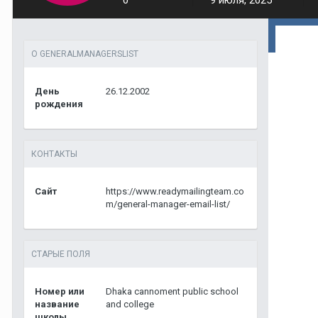
0
9 июля, 2025
О GENERALMANAGERSLIST
День
26.12.2002
рождения
КОНТАКТЫ
Сайт
https://www.readymailingteam.co
m/general-manager-email-list/
СТАРЫЕ ПОЛЯ
Номер или
Dhaka cannoment public school
название
and college
школы