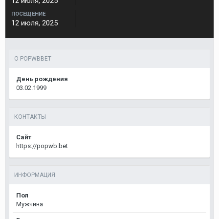
12 июля, 2025
ПОСЕЩЕНИЕ
12 июля, 2025
О POPWBBET
День рождения
03.02.1999
КОНТАКТЫ
Сайт
https://popwb.bet
ИНФОРМАЦИЯ
Пол
Мужчина