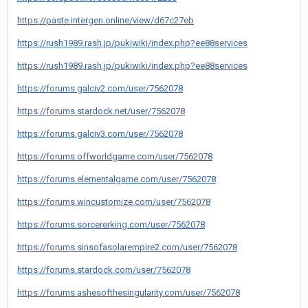
https://paste.intergen.online/view/d67c27eb
https://rush1989.rash.jp/pukiwiki/index.php?ee88services
https://rush1989.rash.jp/pukiwiki/index.php?ee88services
https://forums.galciv2.com/user/7562078
https://forums.stardock.net/user/7562078
https://forums.galciv3.com/user/7562078
https://forums.offworldgame.com/user/7562078
https://forums.elementalgame.com/user/7562078
https://forums.wincustomize.com/user/7562078
https://forums.sorcererking.com/user/7562078
https://forums.sinsofasolarempire2.com/user/7562078
https://forums.stardock.com/user/7562078
https://forums.ashesofthesingularity.com/user/7562078