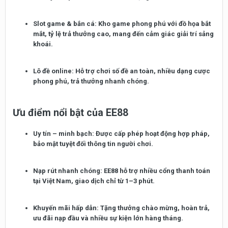
Slot game & bắn cá: Kho game phong phú với đồ họa bắt
mắt, tỷ lệ trả thưởng cao, mang đến cảm giác giải trí sảng
khoái.
Lô đề online: Hỗ trợ chơi số đề an toàn, nhiều dạng cược
phong phú, trả thưởng nhanh chóng.
Ưu điểm nổi bật của EE88
Uy tín – minh bạch: Được cấp phép hoạt động hợp pháp,
bảo mật tuyệt đối thông tin người chơi.
Nạp rút nhanh chóng: EE88 hỗ trợ nhiều cổng thanh toán
tại Việt Nam, giao dịch chỉ từ 1–3 phút.
Khuyến mãi hấp dẫn: Tặng thưởng chào mừng, hoàn trả,
ưu đãi nạp đầu và nhiều sự kiện lớn hàng tháng.