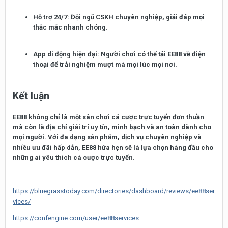
Hỗ trợ 24/7: Đội ngũ CSKH chuyên nghiệp, giải đáp mọi
thắc mắc nhanh chóng.
App di động hiện đại: Người chơi có thể tải EE88 về điện
thoại để trải nghiệm mượt mà mọi lúc mọi nơi.
Kết luận
EE88 không chỉ là một sân chơi cá cược trực tuyến đơn thuần
mà còn là địa chỉ giải trí uy tín, minh bạch và an toàn dành cho
mọi người. Với đa dạng sản phẩm, dịch vụ chuyên nghiệp và
nhiều ưu đãi hấp dẫn, EE88 hứa hẹn sẽ là lựa chọn hàng đầu cho
những ai yêu thích cá cược trực tuyến.
https://bluegrasstoday.com/directories/dashboard/reviews/ee88ser
vices/
https://confengine.com/user/ee88services