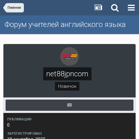
Главная
Форум учителей английского языка
net88jpncom
Новичок
ПУБЛИКАЦИИ
0
ЗАРЕГИСТРИРОВАН