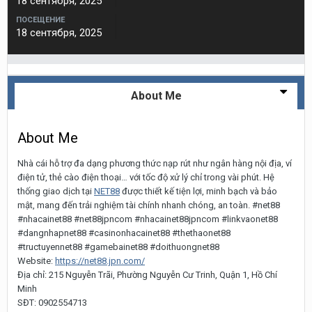
18 сентября, 2025
ПОСЕЩЕНИЕ
18 сентября, 2025
About Me
About Me
Nhà cái hỗ trợ đa dạng phương thức nạp rút như ngân hàng nội địa, ví
điện tử, thẻ cào điện thoại… với tốc độ xử lý chỉ trong vài phút. Hệ
thống giao dịch tại
NET88
được thiết kế tiện lợi, minh bạch và bảo
mật, mang đến trải nghiệm tài chính nhanh chóng, an toàn. #net88
#nhacainet88 #net88jpncom #nhacainet88jpncom #linkvaonet88
#dangnhapnet88 #casinonhacainet88 #thethaonet88
#tructuyennet88 #gamebainet88 #doithuongnet88
Website:
https://net88.jpn.com/
Địa chỉ: 215 Nguyễn Trãi, Phường Nguyễn Cư Trinh, Quận 1, Hồ Chí
Minh
SĐT: 0902554713