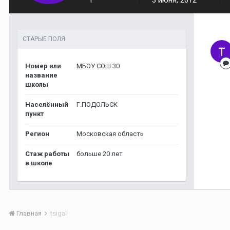
1
3 июня, 2012
СТАРЫЕ ПОЛЯ
Номер или
МБОУ СОШ 30
название
школы
Населённый
Г.ПОДОЛЬСК
пункт
Регион
Московская область
Стаж работы
больше 20 лет
в школе
Главная
tsigal