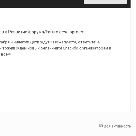
ев в
Развитие форума/Forum development
абря и ничего!!! Дети ждут!!! Пожалуйста, ответьте! А
 тоже!!! Ждем новых онлайн-игр! Спасибо организаторам и
 всем!
Вся активность