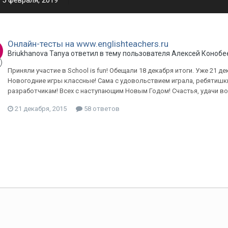
5 февраля, 2019
Онлайн-тесты на www.englishteachers.ru
Briukhanova Tanya ответил в тему пользователя Алексей Конобе
Приняли участие в School is fun! Обещали 18 декабря итоги. Уже 21 дек
Новогодние игры классные! Сама с удовольствием играла, ребятишки
разработчикам! Всех с наступающим Новым Годом! Счастья, удачи во
21 декабря, 2015
58 ответов