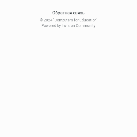
Обратная связь
olga_klepinina
© 2024 "Computers for Education"
15 ноября, 2009
Powered by Invision Community
Revchuck
11 ноября, 2009
Tatusic
29 ноября, 2009
tatyana borisovna
29 ноября, 2009
ukka
17 ноября, 2009