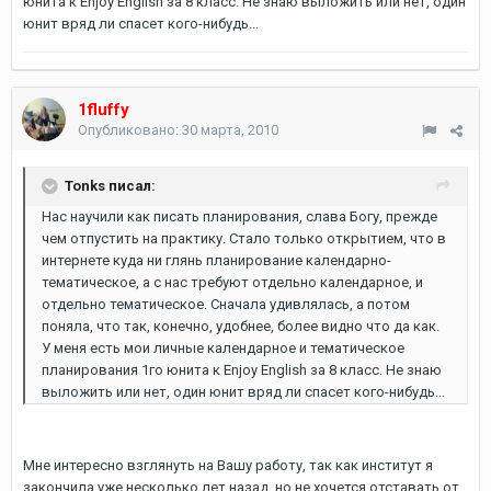
юнита к Enjoy English за 8 класс. Не знаю выложить или нет, один
юнит вряд ли спасет кого-нибудь...
1fluffy
Опубликовано:
30 марта, 2010
Tonks писал:
Нас научили как писать планирования, слава Богу, прежде
чем отпустить на практику. Стало только открытием, что в
интернете куда ни глянь планирование календарно-
тематическое, а с нас требуют отдельно календарное, и
отдельно тематическое. Сначала удивлялась, а потом
поняла, что так, конечно, удобнее, более видно что да как.
У меня есть мои личные календарное и тематическое
планирования 1го юнита к Enjoy English за 8 класс. Не знаю
выложить или нет, один юнит вряд ли спасет кого-нибудь...
Мне интересно взглянуть на Вашу работу, так как институт я
закончила уже несколько лет назад, но не хочется отставать от