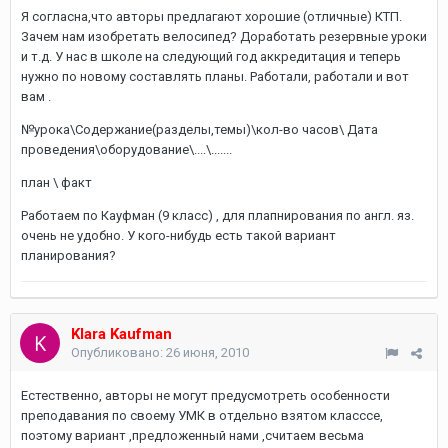
Я согласна,что авторы предлагают хорошие (отличные) КТП.
Зачем нам изобретать велосипед? Доработать резервные уроки
и т.д. У нас в школе на следующий год аккредитация и теперь
нужно по новому составлять планы. Работали, работали и вот
вам .
№урока\Содержание(разделы,темы)\кол-во часов\ Дата
проведения\оборудование\....\.......
план \ факт
Работаем по Кауфман (9 класс) , для плапнирования по англ. яз.
очень не удобно. У кого-нибудь есть такой вариант
планирования?
Klara Kaufman
Опубликовано:
26 июня, 2010
Естественно, авторы не могут предусмотреть особенности
преподавания по своему УМК в отдельно взятом класссе,
поэтому вариант ,предложенный нами ,считаем весьма