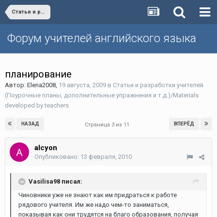
Статьи и разработки учителей (Поурочные планы, дополнительные упражнения и т.д.)/Materials developed by teachers
Форум учителей английского языка
планирование
Автор:
Elena2008
,
19 августа, 2009
в
Статьи и разработки учителей
(Поурочные планы, дополнительные упражнения и т.д.)/Materials
developed by teachers
НАЗАД
ВПЕРЁД
Страница 3 из 11
alcyon
Опубликовано:
13 февраля, 2010
Vasilisa98 писал:
Чиновники уже не знают как им придраться к работе
рядового учителя. Им же надо чем-то заниматься,
показывая как они трудятся на благо образования, получая