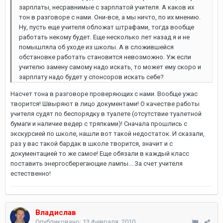
зарплаты, несравнимые с зарплатой учителя. А каков их
тон в разговоре с нами. Они-все, а мы ничто, по их мнению.
Ну, пусть еще учителя обложат штрафами, тогда вообще
работать некому будет. Еще несколько лет назад я и не
помышляла об уходе из школы. А в сложившейся
обстановке работать становится невозможно. Уж если
учителю замену самому надо искать, то может ему скоро и
зарплату надо будет у спонсоров искать себе?
Насчет тона в разговоре проверяющих с нами. Вообще ужас
творится! Швыряют в лицо документами! О качестве работы
учителя судят по беспорядку в туалете (отсутствие туалетной
бумаги и наличие ведер с тряпками)! Сначала прошлись с
экскурсией по школе, нашли вот такой недостаток. И сказали,
раз у вас такой бардак в школе творится, значит и с
документацией то же самое! Еще обязали в каждый класс
поставить энергосберегающие лампы... За счет учителя
естественно!
Владислав
Опубликовано:
13 февраля, 2010