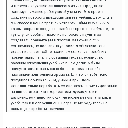
PowerPoint для повышения их учебно-познавательного
интереса к изучению английского языка. Предлагаю
вашему вниманию работу моей ученицы. Это проект,
создание которого предусматривает учебник Enjoy English
в 5 классе в конце третьей четверти. Обычно ученики в
таком возрасте создают подобные проекты на бумаге, но
тут случай особый - девочка попросила научить её
создавать презентации в программе PowerPoint. Я
согласилась, но поставила условие: я объясняю - она
делает и делает всё по правилам создания подобных
презентаций. Начали с создания текста рекламы, по
заданию упражнения учебника в нём должно было
присутствовать как можно больше предложений в
настоящем длительном времени. Для того,чтобы текст
получился оригинальным, ученице пришлось
дополнительно поработать со словарём. Я очень довольна
нашим совместным творчеством, думаю,что и в
дальнейшем у девочки будут неплохие результаты как в
учёбе, так и в освоении ИКТ. Разрешение родителей на
размещение работы получено.
Согласна с тем, что создание учениками презентаций полезно