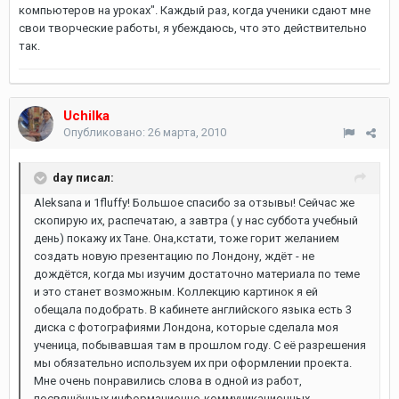
компьютеров на уроках". Каждый раз, когда ученики сдают мне
свои творческие работы, я убеждаюсь, что это действительно
так.
Uchilka
Опубликовано:
26 марта, 2010
day писал:
Aleksana и 1fluffy! Большое спасибо за отзывы! Сейчас же
скопирую их, распечатаю, а завтра ( у нас суббота учебный
день) покажу их Тане. Она,кстати, тоже горит желанием
создать новую презентацию по Лондону, ждёт - не
дождётся, когда мы изучим достаточно материала по теме
и это станет возможным. Коллекцию картинок я ей
обещала подобрать. В кабинете английского языка есть 3
диска с фотографиями Лондона, которые сделала моя
ученица, побывавшая там в прошлом году. С её разрешения
мы обязательно используем их при оформлении проекта.
Мне очень понравились слова в одной из работ,
посвящённых информационно-коммуникационных