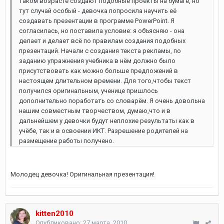
таком возрасте создают подобные проекты на бумаге, но
тут случай особый - девочка попросила научить её
создавать презентации в программе PowerPoint. Я
согласилась, но поставила условие: я объясняю - она
делает и делает всё по правилам создания подобных
презентаций. Начали с создания текста рекламы, по
заданию упражнения учебника в нём должно было
присутствовать как можно больше предложений в
настоящем длительном времени. Для того,чтобы текст
получился оригинальным, ученице пришлось
дополнительно поработать со словарём. Я очень довольна
нашим совместным творчеством, думаю,что и в
дальнейшем у девочки будут неплохие результаты как в
учёбе, так и в освоении ИКТ. Разрешение родителей на
размещение работы получено.
Молодец девочка! Оригинальная презентация!
kitten2010
Опубликовано:
27 марта, 2010