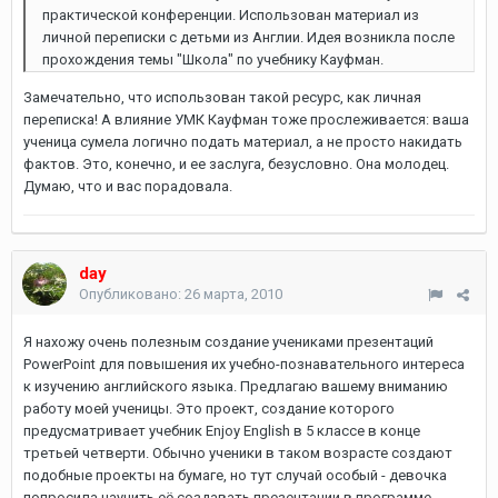
практической конференции. Использован материал из
личной переписки с детьми из Англии. Идея возникла после
прохождения темы "Школа" по учебнику Кауфман.
Замечательно, что использован такой ресурс, как личная
переписка! А влияние УМК Кауфман тоже прослеживается: ваша
ученица сумела логично подать материал, а не просто накидать
фактов. Это, конечно, и ее заслуга, безусловно. Она молодец.
Думаю, что и вас порадовала.
day
Опубликовано:
26 марта, 2010
Я нахожу очень полезным создание учениками презентаций
PowerPoint для повышения их учебно-познавательного интереса
к изучению английского языка. Предлагаю вашему вниманию
работу моей ученицы. Это проект, создание которого
предусматривает учебник Enjoy English в 5 классе в конце
третьей четверти. Обычно ученики в таком возрасте создают
подобные проекты на бумаге, но тут случай особый - девочка
попросила научить её создавать презентации в программе