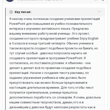
day писал:
Я нахожу очень полезным создание учениками презентаций
PowerPoint для повышения их учебно-познавательного
интереса к изучению английского языка. Предлагаю
вашему вниманию работу моей ученицы. Это проект,
создание которого предусматривает учебник Enjoy English
в 5 классе в конце третьей четверти. Обычно ученики в
таком возрасте создают подобные проекты на бумаге, но
тут случай особый - девочка попросила научить её
создавать презентации в программе PowerPoint. Я
согласилась, но поставила условие: я объясняю - она
делает и делает всё по правилам создания подобных
презентаций. Начали с создания текста рекламы, по
заданию упражнения учебника в нём должно было
присутствовать как можно больше предложений в
настоящем длительном времени. Для того,чтобы текст
получился оригинальным, ученице пришлось
дополнительно поработать со словарём. Я очень довольна
нашим совместным творчеством, думаю,что и в
дальнейшем у девочки будут неплохие результаты как в