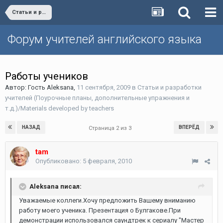
Статьи и разработки учителей (Поурочные планы, дополнительные упражнения и т.д.)/Materials developed by teachers
Форум учителей английского языка
Работы учеников
Автор: Гость Aleksana,
11 сентября, 2009
в
Статьи и разработки
учителей (Поурочные планы, дополнительные упражнения и
т.д.)/Materials developed by teachers
НАЗАД
ВПЕРЁД
Страница 2 из 3
tam
Опубликовано:
5 февраля, 2010
Aleksana писал:
Уважаемые коллеги.Хочу предложить Вашему вниманию
работу моего ученика. Презентация о Булгакове.При
демонстрации использовался саундтрек к сериалу "Мастер