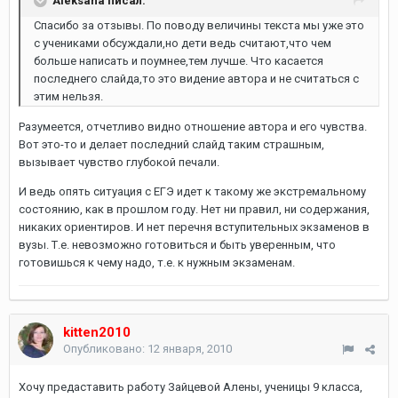
Aleksana писал:
Спасибо за отзывы. По поводу величины текста мы уже это
с учениками обсуждали,но дети ведь считают,что чем
больше написать и поумнее,тем лучше. Что касается
последнего слайда,то это видение автора и не считаться с
этим нельзя.
Разумеется, отчетливо видно отношение автора и его чувства.
Вот это-то и делает последний слайд таким страшным,
вызывает чувство глубокой печали.
И ведь опять ситуация с ЕГЭ идет к такому же экстремальному
состоянию, как в прошлом году. Нет ни правил, ни содержания,
никаких ориентиров. И нет перечня вступительных экзаменов в
вузы. Т.е. невозможно готовиться и быть уверенным, что
готовишься к чему надо, т.е. к нужным экзаменам.
kitten2010
Опубликовано:
12 января, 2010
Хочу предаставить работу Зайцевой Алены, ученицы 9 класса,