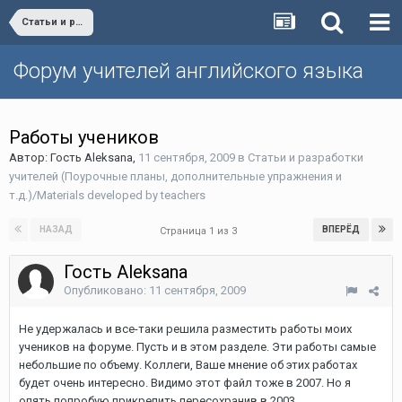
Статьи и разработки учителей (Поурочные планы, дополнительные упражнения и т.д.)/Materials developed by teachers
Форум учителей английского языка
Работы учеников
Автор: Гость Aleksana,
11 сентября, 2009
в
Статьи и разработки
учителей (Поурочные планы, дополнительные упражнения и
т.д.)/Materials developed by teachers
НАЗАД
ВПЕРЁД
Страница 1 из 3
Гость Aleksana
Опубликовано:
11 сентября, 2009
Не удержалась и все-таки решила разместить работы моих
учеников на форуме. Пусть и в этом разделе. Эти работы самые
небольшие по объему. Коллеги, Ваше мнение об этих работах
будет очень интересно. Видимо этот файл тоже в 2007. Но я
опять попробую прикрепить,пересохранив в 2003.