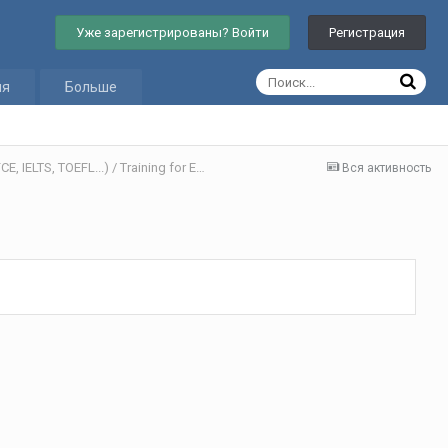
Уже зарегистрированы? Войти
Регистрация
ия
Больше
Как подготовить к экзаменам (ГИА (ОГЭ, ЕГЭ), FCE, IELTS, TOEFL...) / Training for Exams
Вся активность