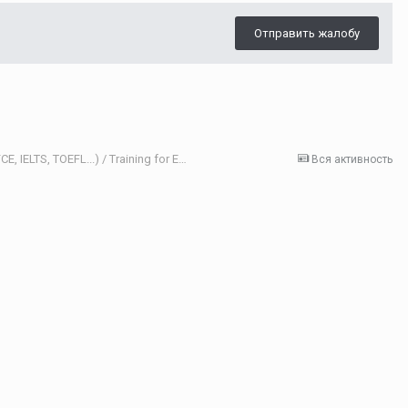
Отправить жалобу
Как подготовить к экзаменам (ГИА (ОГЭ, ЕГЭ), FCE, IELTS, TOEFL...) / Training for Exams
Вся активность