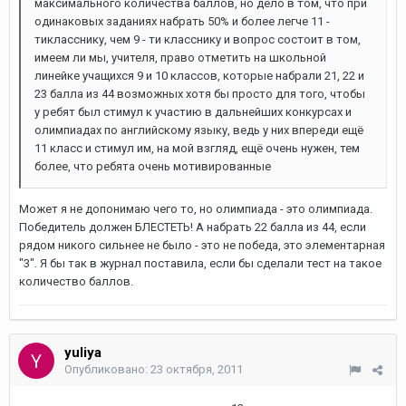
максимального количества баллов, но дело в том, что при
одинаковых заданиях набрать 50% и более легче 11 -
тикласснику, чем 9 - ти класснику и вопрос состоит в том,
имеем ли мы, учителя, право отметить на школьной
линейке учащихся 9 и 10 классов, которые набрали 21, 22 и
23 балла из 44 возможных хотя бы просто для того, чтобы
у ребят был стимул к участию в дальнейших конкурсах и
олимпиадах по английскому языку, ведь у них впереди ещё
11 класс и стимул им, на мой взгляд, ещё очень нужен, тем
более, что ребята очень мотивированные
Может я не допонимаю чего то, но олимпиада - это олимпиада.
Победитель должен БЛЕСТЕТЬ! А набрать 22 балла из 44, если
рядом никого сильнее не было - это не победа, это элементарная
"3". Я бы так в журнал поставила, если бы сделали тест на такое
количество баллов.
yuliya
Опубликовано:
23 октября, 2011