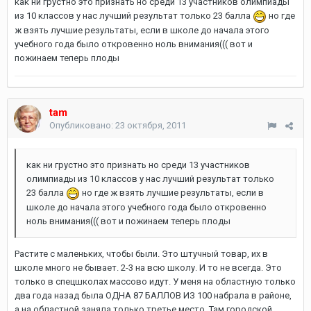
как ни грустно это признать но среди 13 участников олимпиады
из 10 классов у нас лучший результат только 23 балла
но где
ж взять лучшие результаты, если в школе до начала этого
учебного года было откровенно ноль внимания((( вот и
пожинаем теперь плоды
tam
Опубликовано:
23 октября, 2011
как ни грустно это признать но среди 13 участников
олимпиады из 10 классов у нас лучший результат только
23 балла
но где ж взять лучшие результаты, если в
школе до начала этого учебного года было откровенно
ноль внимания((( вот и пожинаем теперь плоды
Растите с маленьких, чтобы были. Это штучный товар, их в
школе много не бывает. 2-3 на всю школу. И то не всегда. Это
только в спецшколах массово идут. У меня на областную только
два года назад была ОДНА 87 БАЛЛОВ ИЗ 100 набрала в районе,
а на областной заняла только третье место. Там городской