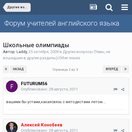
Другие вопросы (Темы, не вошедшие в другие разделы)/Other issues
Форум учителей английского языка
Школьные олимпиады
Автор:
Laddy
,
25 октября, 2009
в
Другие вопросы (Темы, не
вошедшие в другие разделы)/Other issues
НАЗАД
ВПЕРЁД
Страница 2 из 3
FUTURUM56
Опубликовано:
28 августа, 2011
вашими бы устами,какаясвязь с методистами летом....
Алексей Конобеев
Опубликовано:
28 августа, 2011