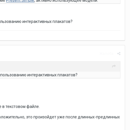
еме
Present Simple
, активно использующее модели.
ользованию интерактивных плакатов?
Жалоба
спользованию интерактивных плакатов?
 в текстовом файле.
положительно, это произойдет уже после длинных-предлинных