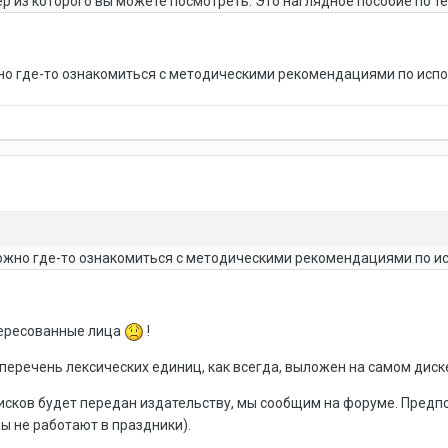
р из которого вы можете посмотреть. Это наглядное пособие по т
но где-то ознакомиться с методическими рекомендациями по исп
ожно где-то ознакомиться с методическими рекомендациями по и
тересованные лица
!
перечень лексических единиц, как всегда, выложен на самом диске
дисков будет передан издательству, мы сообщим на форуме. Пред
ы не работают в праздники).