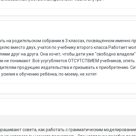
ь на родительском собрании в 3 классах, посвящённом именно про
еделю вместо двух, учатся по учебнику второго класса.Работает мо
елями друг на друга. Она хочет, чтобы дети уже "свободно владели
 не понимают. Всё усугубляется ОТСУТСТВИЕМ учебников, опять 
одителям продукцию издательства и призывать к приобретению. Сит
 усилия к обучению ребёнка, по-моему, не хотят.
рашивают совета, как работать с грамматическим моделированием 