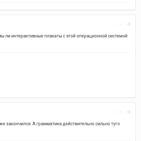
Жалоба
имы ли интерактивные плакаты с этой операционной системой
Жалоба
же закончился. А грамматика действительно сильно туго