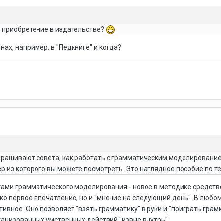
 приобретение в издательстве?
нах, например, в "Педкниге" и когда?
рашивают совета, как работать с грамматическим моделированием 
р из которого вы можете посмотреть. Это наглядное пособие по т
ами грамматического моделирования - новое в методике средство 
ко первое впечатление, но и "мнение на следующий день". В любом
тивное. Оно позволяет "взять грамматику" в руки и "поиграть гра
анизованных умственных действий "извне внутрь".