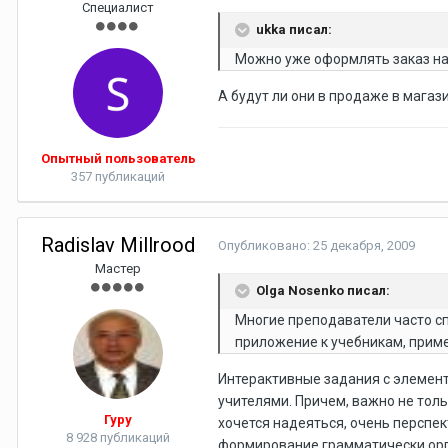
Специалист
ukka писал:
Можно уже оформлять заказ на
А будут ли они в продаже в магази
Опытный пользователь
357 публикаций
Radislav Millrood
Опубликовано:
25 декабря, 2009
Мастер
Olga Nosenko писал:
Многие преподаватели часто сп
приложение к учебникам, приме
Интерактивные задания с элемент
учителями. Причем, важно не толь
Гуру
хочется надеяться, очень перспек
8 928 публикаций
формирование грамматически орг