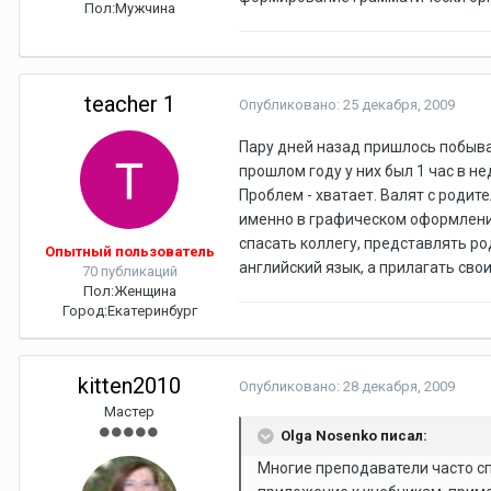
Пол:
Мужчина
teacher 1
Опубликовано:
25 декабря, 2009
Пару дней назад пришлось побыват
прошлом году у них был 1 час в н
Проблем - хватает. Валят с родит
именно в графическом оформлении
спасать коллегу, представлять р
Опытный пользователь
английский язык, а прилагать свои
70 публикаций
Пол:
Женщина
Город:
Екатеринбург
kitten2010
Опубликовано:
28 декабря, 2009
Мастер
Olga Nosenko писал:
Многие преподаватели часто сп