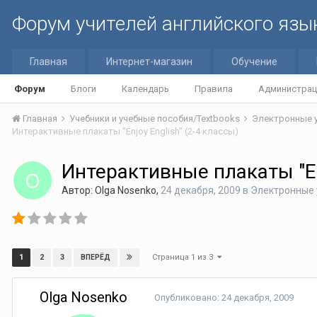
Форум учителей английского язы
Главная
Интернет-магазин
Обучение
Форум
Блоги
Календарь
Правила
Администрац
Главная
Учебники и учебные пособия/Textbooks
Электронные 
Интерактивные плакаты "Enjoy English" (2-4 классы)
Интерактивные плакаты "Enj
Автор:
Olga Nosenko
,
24 декабря, 2009
в
Электронные у
Страница 1 из 3
1
2
3
ВПЕРЁД
Olga Nosenko
Опубликовано:
24 декабря, 2009