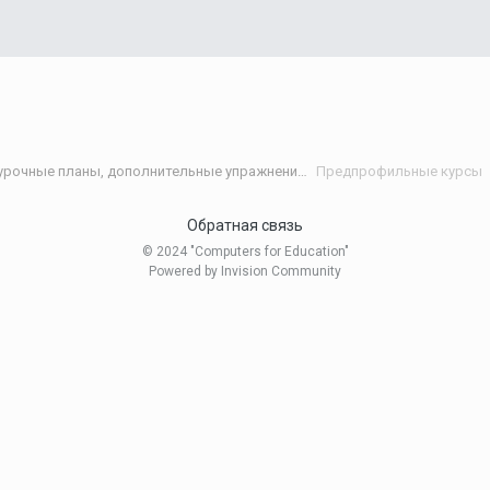
Статьи и разработки учителей (Поурочные планы, дополнительные упражнения и т.д.)/Materials developed by teachers
Предпрофильные курсы
Обратная связь
© 2024 "Computers for Education"
Powered by Invision Community