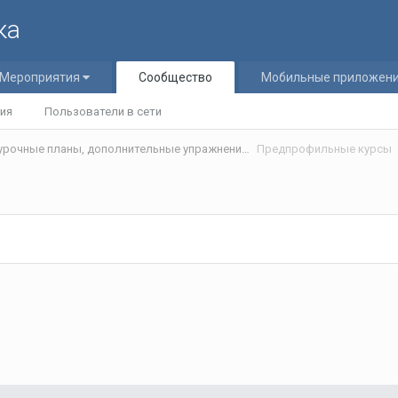
ка
Мероприятия
Сообщество
Мобильные приложен
ия
Пользователи в сети
Статьи и разработки учителей (Поурочные планы, дополнительные упражнения и т.д.)/Materials developed by teachers
Предпрофильные курсы