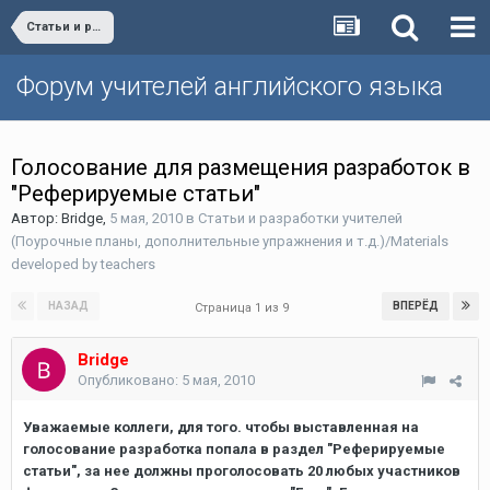
Статьи и разработки учителей (Поурочные планы, дополнительные упражнения и т.д.)/Materials developed by teachers
Форум учителей английского языка
Голосование для размещения разработок в
"Реферируемые статьи"
Автор:
Bridge
,
5 мая, 2010
в
Статьи и разработки учителей
(Поурочные планы, дополнительные упражнения и т.д.)/Materials
developed by teachers
НАЗАД
ВПЕРЁД
Страница 1 из 9
Bridge
Опубликовано:
5 мая, 2010
Уважаемые коллеги, для того. чтобы выставленная на
голосование разработка попала в раздел "Реферируемые
статьи", за нее должны проголосовать 20 любых участников