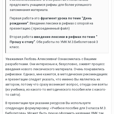
предложить учащимся рифмы для более успешного
запоминания материала.
Первая работа-это
фрагмент урока по теме "День
рождения"
. Введение лексики в рифмах с опорой на
презентацию.( присоедененный файл)
Вторая работа-
введение лексики в рифмах по теме "
Прошу к столу"
. Обе работы по УМК М.З.Биболетовой 3
класс.
Уважаемая Любовь Алексеевна! Ознакомилась с Вашими
разработками. Они интересные и, безусловно, оживят процесс
введения нового лексического материала. Очень понравились
рифмовки. Однако, мне кажется, в методических рекомендациях
и презентации следует указать, что именно Вы являетесь их
автором, потому что сразу возникает вопрос, откуда они взяты
(из учебника, из какого-то методического пособия или с какого-
то сайта).
В презентации при указании ресурсов Вы используете
следующую формулировку: «Учебное пособие для 3 класса М.З.
Биболетова». Может быть лучше оформить название УМК так,