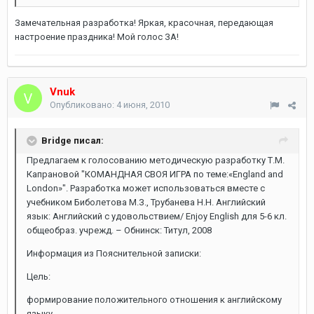
Замечательная разработка! Яркая, красочная, передающая
настроение праздника! Мой голос ЗА!
Vnuk
Опубликовано:
4 июня, 2010
Bridge писал:
Предлагаем к голосованию методическую разработку Т.М.
Капрановой "КОМАНДНАЯ СВОЯ ИГРА по теме:«England and
London»". Разработка может использоваться вместе с
учебником Биболетова М.З., Трубанева Н.Н. Английский
язык: Английский с удовольствием/ Enjoy English для 5-6 кл.
общеобраз. учрежд. – Обнинск: Титул, 2008
Информация из Пояснительной записки:
Цель:
формирование положительного отношения к английскому
языку