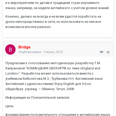
и к мероприятиям по датам и традициям стран изучаемого
языка, например, на неделе английского с учетом уровня знаний.
Конечно, далеко не всегда и не всем удастся поработать на
уроке непосредственно в сети, но использовать из нее все
возможное вполне реально.
Bridge
Опубликовано:
1 июня, 2010
Предлагаем к голосованию методическую разработку Т.М.
Капрановой "КОМАНДНАЯ СВОЯ ИГРА по теме:«England and
London»". Разработка может использоваться вместе с
учебником Биболетова М.З., Трубанева Н.Н. Английский язык:
Английский с удовольствием/ Enjoy English для 5-6 кл.
общеобраз. учрежд. – Обнинск: Титул, 2008
Информация из Пояснительной записки:
Цель:
формирование положительного отношения к английскому языку