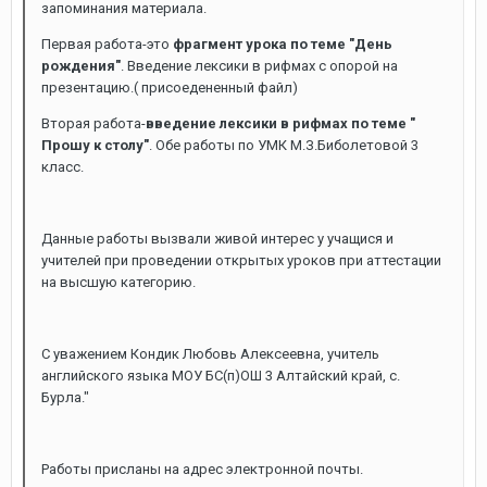
запоминания материала.
Первая работа-это
фрагмент урока по теме "День
рождения"
. Введение лексики в рифмах с опорой на
презентацию.( присоедененный файл)
Вторая работа-
введение лексики в рифмах по теме "
Прошу к столу"
. Обе работы по УМК М.З.Биболетовой 3
класс.
Данные работы вызвали живой интерес у учащися и
учителей при проведении открытых уроков при аттестации
на высшую категорию.
С уважением Кондик Любовь Алексеевна, учитель
английского языка МОУ БС(п)ОШ 3 Алтайский край, с.
Бурла."
Работы присланы на адрес электронной почты.