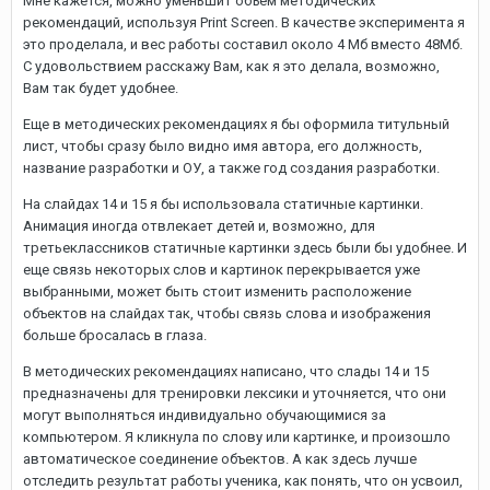
Мне кажется, можно уменьшит объем методических
рекомендаций, используя Print Screen. В качестве эксперимента я
это проделала, и вес работы составил около 4 Мб вместо 48Мб.
С удовольствием расскажу Вам, как я это делала, возможно,
Вам так будет удобнее.
Еще в методических рекомендациях я бы оформила титульный
лист, чтобы сразу было видно имя автора, его должность,
название разработки и ОУ, а также год создания разработки.
На слайдах 14 и 15 я бы использовала статичные картинки.
Анимация иногда отвлекает детей и, возможно, для
третьеклассников статичные картинки здесь были бы удобнее. И
еще связь некоторых слов и картинок перекрывается уже
выбранными, может быть стоит изменить расположение
объектов на слайдах так, чтобы связь слова и изображения
больше бросалась в глаза.
В методических рекомендациях написано, что слады 14 и 15
предназначены для тренировки лексики и уточняется, что они
могут выполняться индивидуально обучающимися за
компьютером. Я кликнула по слову или картинке, и произошло
автоматическое соединение объектов. А как здесь лучше
отследить результат работы ученика, как понять, что он усвоил,