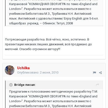
Капрановой "КОМАНДНАЯ СВОЯ ИГРА по теме:«England and
London»". Разработка может использоваться вместе с
учебником Биболетова М.З., Трубанева Н.Н. Английский
язык: Английский с удовольствием/ Enjoy English для 5-6 кл.
общеобраз. учрежд. – Обнинск: Титул, 2008
Потрясающая разработка. Всё чётко, ясно, эстетично. В
презентации никаких лишних движений, всё продумано до
мелочей. Спасибо огромное автору!!!
Uchilka
Опубликовано:
2 июня, 2010
Bridge писал:
Предлагаем к голосованию методическую разработку Т.М.
Капрановой "КОМАНДНАЯ СВОЯ ИГРА по теме:«England and
London»". Разработка может использоваться вместе с
учебником Биболетова М.З., Трубанева Н.Н. Английский