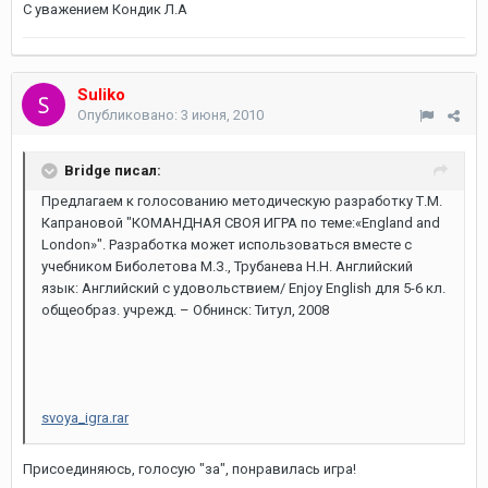
С уважением Кондик Л.А
Suliko
Опубликовано:
3 июня, 2010
Bridge писал:
Предлагаем к голосованию методическую разработку Т.М.
Капрановой "КОМАНДНАЯ СВОЯ ИГРА по теме:«England and
London»". Разработка может использоваться вместе с
учебником Биболетова М.З., Трубанева Н.Н. Английский
язык: Английский с удовольствием/ Enjoy English для 5-6 кл.
общеобраз. учрежд. – Обнинск: Титул, 2008
svoya_igra.rar
Присоединяюсь, голосую "за", понравилась игра!