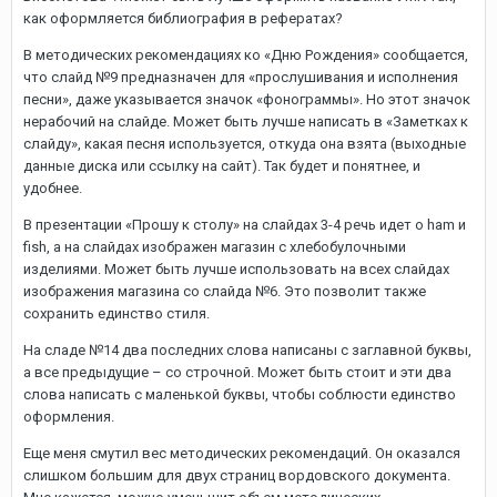
как оформляется библиография в рефератах?
В методических рекомендациях ко «Дню Рождения» сообщается,
что слайд №9 предназначен для «прослушивания и исполнения
песни», даже указывается значок «фонограммы». Но этот значок
нерабочий на слайде. Может быть лучше написать в «Заметках к
слайду», какая песня используется, откуда она взята (выходные
данные диска или ссылку на сайт). Так будет и понятнее, и
удобнее.
В презентации «Прошу к столу» на слайдах 3-4 речь идет о ham и
fish, а на слайдах изображен магазин с хлебобулочными
изделиями. Может быть лучше использовать на всех слайдах
изображения магазина со слайда №6. Это позволит также
сохранить единство стиля.
На сладе №14 два последних слова написаны с заглавной буквы,
а все предыдущие – со строчной. Может быть стоит и эти два
слова написать с маленькой буквы, чтобы соблюсти единство
оформления.
Еще меня смутил вес методических рекомендаций. Он оказался
слишком большим для двух страниц вордовского документа.