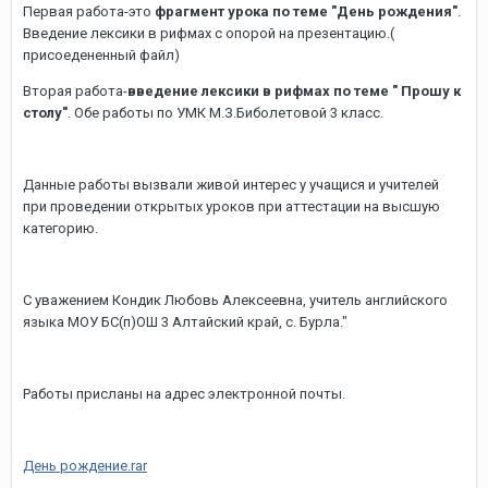
Первая работа-это
фрагмент урока по теме "День рождения"
.
Введение лексики в рифмах с опорой на презентацию.(
присоедененный файл)
Вторая работа-
введение лексики в рифмах по теме " Прошу к
столу"
. Обе работы по УМК М.З.Биболетовой 3 класс.
Данные работы вызвали живой интерес у учащися и учителей
при проведении открытых уроков при аттестации на высшую
категорию.
С уважением Кондик Любовь Алексеевна, учитель английского
языка МОУ БС(п)ОШ 3 Алтайский край, с. Бурла."
Работы присланы на адрес электронной почты.
День рождение.rar