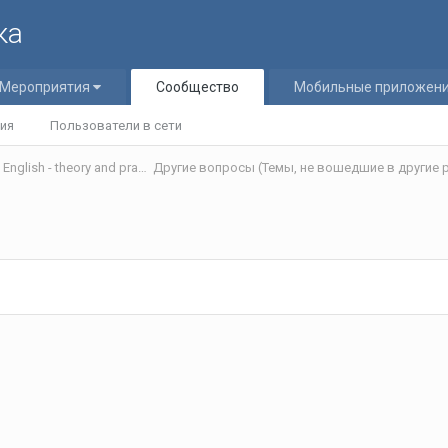
ка
Мероприятия
Сообщество
Мобильные приложен
ия
Пользователи в сети
Теория и практика обучения английскому языку/Teaching English - theory and practice
Другие вопросы (Темы, не вошедшие в другие р