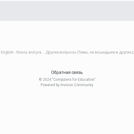
Теория и практика обучения английскому языку/Teaching English - theory and practice
Другие вопросы (Темы, не вошедшие в другие р
Обратная связь
© 2024 "Computers for Education"
Powered by Invision Community