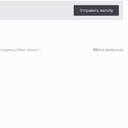
Отправить жалобу
азделы)/Other issues
Вся активность