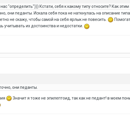
ас "определить"))) Кстати, себя к какому типу относите? Как этим
но, они педанты. Искала себя пока не наткнулась на описание тип
тно не скажу, чтобы самой на себя ярлык не повесить.
Помогат
 учитывать их достоинства и недостатки.
точно, они педанты.
ния
Значит я тоже не эпилептоид, так как не педант! в моем пон