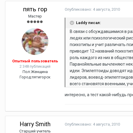
пять гор
Опубликовано:
4 августа, 2010
Мастер
Laddy писал:
В связи с обсуждавшимися в ра
людях или психологический рис
психотипы и учит различать пс
приводит 12 названий психотип
роль каждого из них в обществе
Опытный пользователь
Паранойяльные вычленяют неко
2 348 публикаций
идеи. Эпилептоиды доводят иде
Пол:
Женщина
Город:
пятигорск
лидеров, воевод-эпилептоидов.
всего становятся военными, уч
интересно, а тест какой-нибудь п
Harry Smith
Опубликовано:
4 августа, 2010
Старший учитель