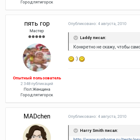
Город:
пятигорск
пять гор
Опубликовано:
4 августа, 2010
Мастер
Laddy писал:
Конкретно не скажу, чтобы само
:)
Опытный пользователь
2 348 публикаций
Пол:
Женщина
Город:
пятигорск
MADchen
Опубликовано:
4 августа, 2010
Harry Smith писал:
http://www.sunhome.ru/tests/ps