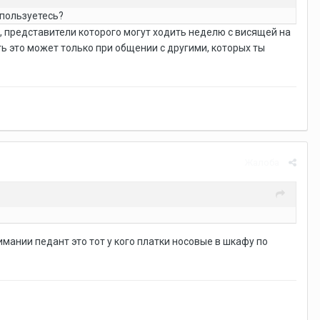
 пользуетесь?
а, представители которого могут ходить неделю с висящей на
ь это может только при общении с другими, которых ты
Жалоба
имании педант это тот у кого платки носовые в шкафу по