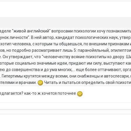
зделе "живой английский" вопросами психологии хочу познакомить
унок личности". В ней автор, кандидат психологических наук, утв
ихотип человека, с которым ты общаешься, по внешним признакам и
ов, но подробно рассматривает лишь 5: паранойяльный, эпилептоид
. Он утверждает, что "человечеству всякие психотипы ко двору. Ш
торые социально значимые идеи, придают им силу, выступают как
ю до совершенства и до ума многих, .. еще более оттачивают, ор
 Гипертимы крутятся между всеми, они снабженцы и автослесари, 
ителями и врачами.
Читать и пытаться определить свой психоти
редлагается? как-то ж хочется поточнее