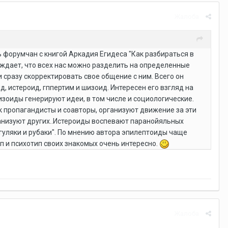
Жалоба
 форумчан с книгой Аркадия Егидеса "Как разбираться в
ерждает, что всех нас можно разделить на определенные
 сразу скорректировать свое общение с ним. Всего он
, истероид, гппертим и шизоид. Интересен его взгляд на
изоиды генерируют идеи, в том числе и социологические.
 пропагандисты и соавторы, организуют движение за эти
ганизуют других..Истероиды воспевают паранойяльных
гуляки и рубаки". По мнению автора эпилептоиды чаще
п и психотип своих знакомых очень интересно.
Жалоба