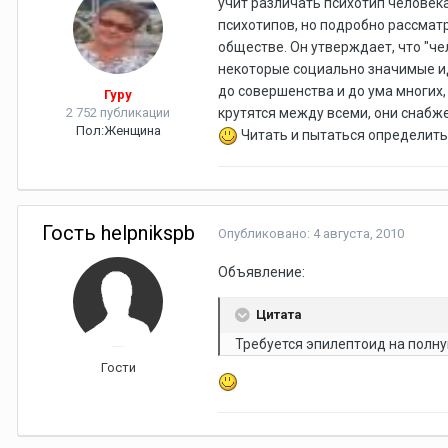
учит различать психотип человека
психотипов, но подробно рассматр
обществе. Он утверждает, что "ч
некоторые социально значимые ид
до совершенства и до ума многих
Гуру
2 752 публикации
крутятся между всеми, они снабже
Пол:
Женщина
Читать и пытаться определить 
Гость helpnikspb
Опубликовано:
4 августа, 2010
Объявление:
Цитата
Требуется эпилептоид на полную 
Гости