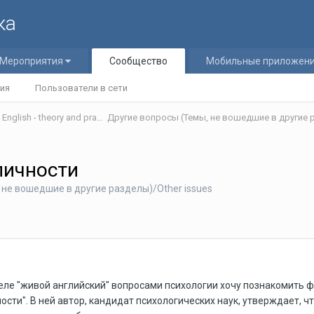
ка
Мероприятия
Сообщество
Мобильные приложен
ия
Пользователи в сети
Теория и практика обучения английскому языку/Teaching English - theory and practice
Другие вопросы (Темы, не вошедшие в другие р
личности
 не вошедшие в другие разделы)/Other issues
еле "живой английский" вопросами психологии хочу познакомить ф
ости". В ней автор, кандидат психологических наук, утверждает, 