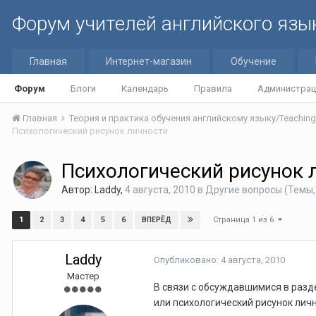
Форум учителей английского язы
Главная
Интернет-магазин
Обучение
Форум
Блоги
Календарь
Правила
Администрац
Главная
Психологический рисунок личности
Психологический рисунок 
Автор:
Laddy
,
4 августа, 2010
в
Другие вопросы (Темы,
Страница 1 из 6
1
2
3
4
5
6
ВПЕРЁД
Laddy
Опубликовано:
4 августа, 2010
Мастер
В связи с обсуждавшимися в разд
или психологический рисунок личн