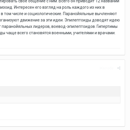
тировать свое общение с ним. Всего он приводит 12 названий
изоид. Интересен его взгляд на роль каждого из них в
, в том числе и социологические. Паранойяльные вычленяют
организуют движение за эти идеи. Эпилептоиды доводят идею
ают паранойяльных лидеров, воевод-эпилептоидов. Гипертимы
иды чаще всего становятся военными, учителями и врачами.
Жалоба