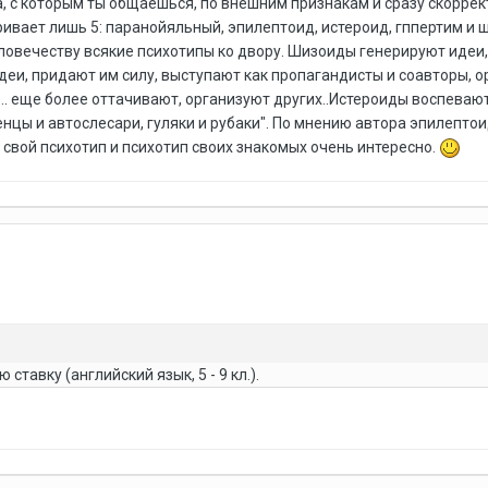
, с которым ты общаешься, по внешним признакам и сразу скоррек
ивает лишь 5: паранойяльный, эпилептоид, истероид, гппертим и ш
еловечеству всякие психотипы ко двору. Шизоиды генерируют идеи
еи, придают им силу, выступают как пропагандисты и соавторы, 
, .. еще более оттачивают, организуют других..Истероиды воспев
нцы и автослесари, гуляки и рубаки". По мнению автора эпилепто
свой психотип и психотип своих знакомых очень интересно.
ставку (английский язык, 5 - 9 кл.).