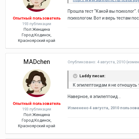
Прошла тест "Какой вы психолог".
психологом. Вот и верь тестам пос
Опытный пользователь
193 публикации
Пол:
Женщина
Город:
Кодинск,
Красноярский край
MADchen
Опубликовано:
4 августа, 2010
(измен
Laddy писал:
К эпилептоидам я не отношусь 
Наверное, я эпилептоид...
Опытный пользователь
Изменено
4 августа, 2010
пользова
193 публикации
Пол:
Женщина
Город:
Кодинск,
Красноярский край