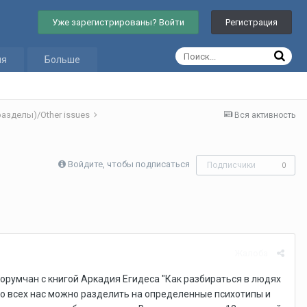
Уже зарегистрированы? Войти
Регистрация
ия
Больше
азделы)/Other issues
Вся активность
Войдите, чтобы подписаться
Подписчики
0
Жалоба
орумчан с книгой Аркадия Егидеса "Как разбираться в людях
что всех нас можно разделить на определенные психотипы и