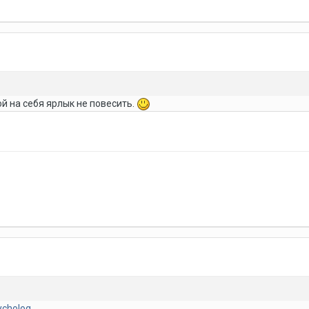
й на себя ярлык не повесить.
ycholog