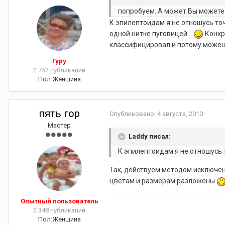
попробуем. А может Вы можете н
К эпилептоидам я не отношусь точ
одной нитке пуговицей...
Конкре
классифицировал и потому можешь
Гуру
2 752 публикации
Пол:
Женщина
пять гор
Опубликовано:
4 августа, 2010
Мастер
Laddy писал:
К эпилептоидам я не отношусь 
Так, действуем методом исключе
цветам и размерам разложены
Опытный пользователь
2 348 публикаций
Пол:
Женщина