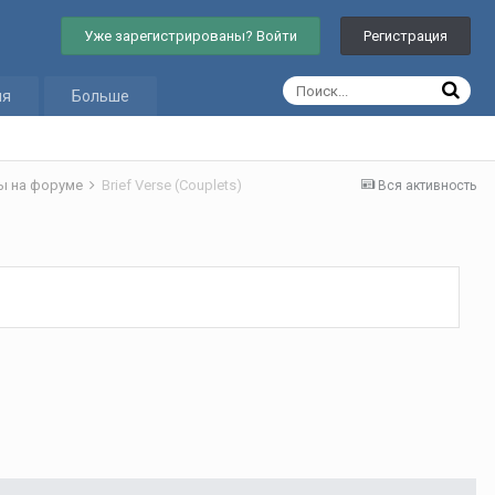
Уже зарегистрированы? Войти
Регистрация
ия
Больше
ы на форуме
Brief Verse (Couplets)
Вся активность