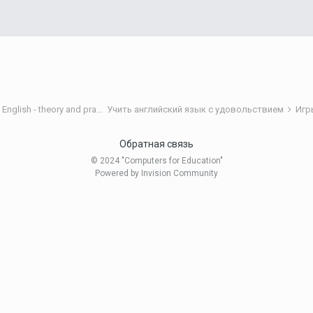
Теория и практика обучения английскому языку/Teaching English - theory and practice
Учить английский язык с удовольствием
Игр
Обратная связь
© 2024 "Computers for Education"
Powered by Invision Community