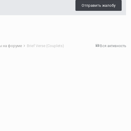
Отправить жалобу
ы на форуме
Brief Verse (Couplets)
Вся активность