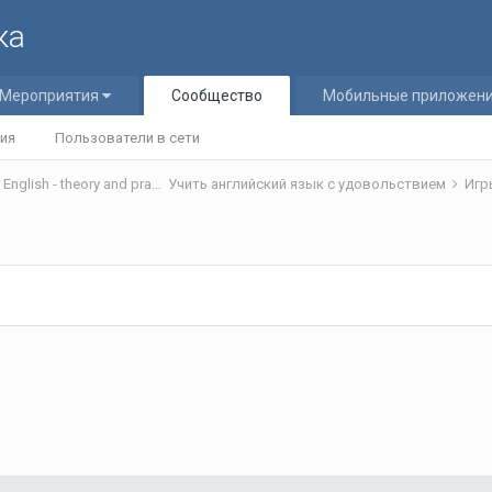
ка
Мероприятия
Сообщество
Мобильные приложен
ия
Пользователи в сети
Теория и практика обучения английскому языку/Teaching English - theory and practice
Учить английский язык с удовольствием
Игр