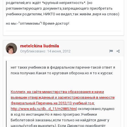
родителей,его ждёт *крупный неприятность*. (но
регламентирующего документа,запрещающего приобретать
учебники родителям, НИКТО не видел,так живём ,веря на слово)
но мы -"оптимизмы"! Время-доктор!
metelckina liudmila
Опубликовано:
14 июня, 2012
нет таких учебников в федеральном паречне-такой ответ я
пока получаю.Какая то круговая оборона.но я то к курсах:
Коллеги, на сайте министерства образования и науки
вывешен утвержденный и зарегистрированный в минюсте
Федеральный Перечень на 2012/13 учебный год:
http://www.edu.ru/db...d_11/m2885.html
скопировано,пущено
в ход по инстанции.Но я явно проиграю.Учебники
Биболетовой заказаны,если только не найдётся денег у
школы(чтоб их выкупить). Если Директор приобретёт