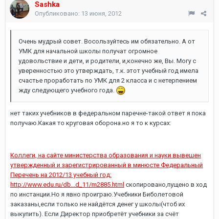
Sashka
Опубликовано:
13 июня, 2012
Очень мудрый совет. Восользуйтесь им обязательно. А от
УМК для начальной школы получат огромное
удовольствие и дети, и родители, и,конечно же, Вы. Могу с
уверенностью это утверждать, т.к. этот учебный год имела
счастье проработать по УМК для 2 класса и с нетерпением
жду следующего учебного года.
нет таких учебников в федеральном паречне-такой ответ я пока
получаю.Какая то круговая оборона.но я то к курсах:
Коллеги, на сайте министерства образования и науки вывешен
утвержденный и зарегистрированный в минюсте Федеральный
Перечень на 2012/13 учебный год:
http://www.edu.ru/db...d_11/m2885.html
скопировано,пущено в ход
по инстанции.Но я явно проиграю.Учебники Биболетовой
заказаны,если только не найдётся денег у школы(чтоб их
выкупить). Если Директор приобретёт учебники за счёт