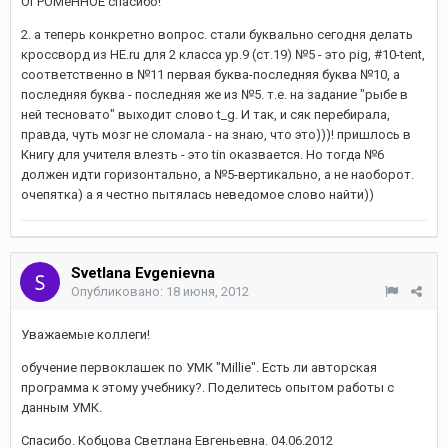
ОГРОМеННОЕ спасибо!
2. а теперь конкретно вопрос. стали буквально сегодня делать
кроссворд из HE.ru для 2 класса ур.9 (ст.19) №5 - это pig, #10-tent,
соответственно в №11 первая буква-последняя буква №10, а
последняя буква - последняя же из №5. т.е. на задание "рыбе в
ней тесновато" выходит слово t_g. И так, и сяк перебирала,
правда, чуть мозг не сломала - на знаю, что это)))! пришлось в
Книгу для учителя влезть - это tin оказвается. Но тогда №6
должен идти горизонтально, а №5-вертикально, а не наоборот.
очепятка) а я честно пытялась неведомое слово найти))
Svetlana Evgenievna
Опубликовано:
18 июня, 2012
Уважаемые коллеги!
обучение первоклашек по УМК "Millie". Есть ли авторская
программа к этому учебнику?. Поделитесь опытом работы с
данным УМК.
Спасибо. Кобцова Светлана Евгеньевна. 04.06.2012