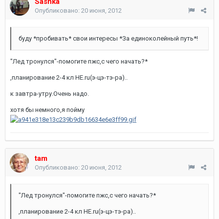
Sashka
Опубликовано:
20 июня, 2012
буду *пробивать* свои интересы *За единоколейный путь*!
"Лед тронулся"-помогите пжс,с чего начать?*
,планирование 2-4 кл HE.ru(э-цэ-тэ-ра)..
к завтра-утру.Очень надо.
хотя бы немного,я пойму
tam
Опубликовано:
20 июня, 2012
"Лед тронулся"-помогите пжс,с чего начать?*
,планирование 2-4 кл HE.ru(э-цэ-тэ-ра)..