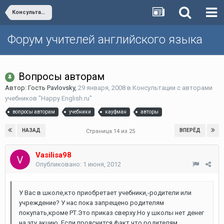
Консультации с авторами учебников "Happy English.ru"
Форум учителей английского языка
Вопросы авторам
Автор: Гость Pavlovsky,
29 января, 2008
в
Консультации с авторами
учебников "Happy English.ru"
вопросы авторам
учебники
кауфман
авторы
НАЗАД
ВПЕРЁД
Страница 14 из 25
Vasilisa98
Опубликовано:
1 июня, 2012
У Вас в школе,кто приобретает учебники,-родители или
учреждение? У нас пока запрещено родителям
покупать,кроме РТ.Это приказ сверху.Но у школы нет денег
на эту акцию. Если прояснится факт,что родителям