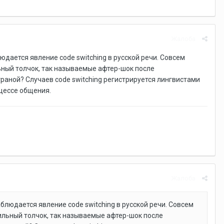
Жалоба
юдается явление code switching в русской речи. Совсем
ный толчок, так называемые афтер-шок после
траной? Случаев code switching регистрируется лингвистами
оцессе общения.
Жалоба
блюдается явление code switching в русской речи. Совсем
ильный толчок, так называемые афтер-шок после