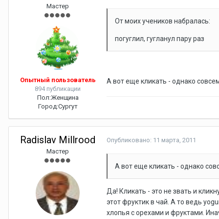
Мастер
От моих учеников набралась:
погуглил, гугланул пару раз
Опытный пользователь
А вот еще кликать - однако совсем
894 публикации
Пол:
Женщина
Город:
Сургут
Radislav Millrood
Опубликовано:
11 марта, 2011
Мастер
А вот еще кликать - однако сов
Да! Кликать - это не звать и кликн
этот фруктик в чай. А то ведь yog
хлопья с орехами и фруктами. Инач