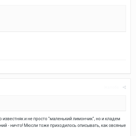
Жалоба
ько известняк и не просто "маленький лимончик", но и кладем
наний - ничто! Мюсли тоже приходилось описывать, как овсяные