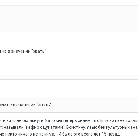
 не в значении "звать"
сем не в значении "звать"
уть - это не окликнуть. Зато мы теперь знаем, что lime - это не тол
urt называли "кефир с цукатами". Воистину, язык без культурных з
е никто ничего не понимал. И было это всего лет 15 назад.