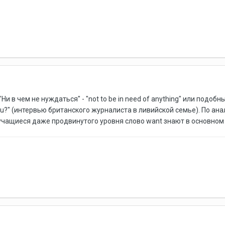
 в чем не нуждаться" - "not to be in need of anything" или подоб
 you?" (интервью британского журналиста в ливийской семье). По анал
учащиеся даже продвинутого уровня слово want знают в основном в