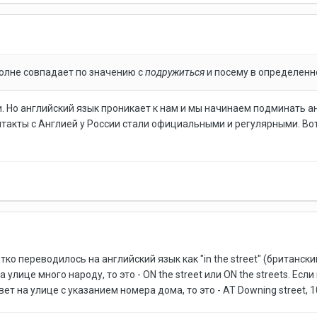
олне совпадает по значению с
подружиться
и посему в определенн
и. Но английский язык проникает к нам и мы начинаем подминать а
онтакты с Англией у России стали официальными и регулярными. Во
тко переводилось на английский язык как "in the street" (британс
 улице много народу, то это - ON the street или ON the streets. Если
ивет на улице с указанием номера дома, то это - AT Downing street, 1