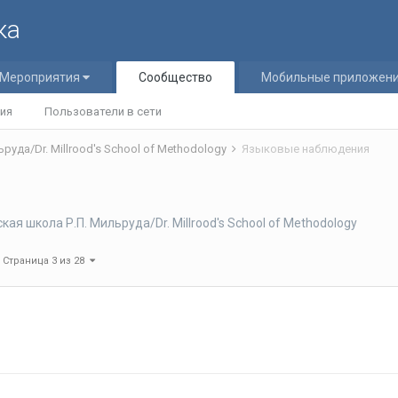
ка
Мероприятия
Сообщество
Мобильные приложен
ия
Пользователи в сети
уда/Dr. Millrood's School of Methodology
Языковые наблюдения
ая школа Р.П. Мильруда/Dr. Millrood's School of Methodology
Страница 3 из 28