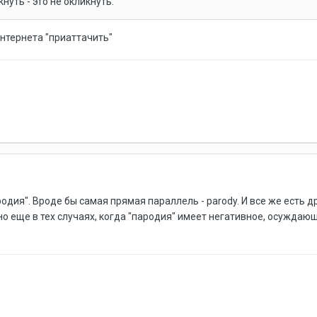
кнуть - это не окликнуть.
интернета "приаттачить"
дия". Вроде бы самая прямая параллель - parody. И все же есть дру
зно еще в тех случаях, когда "пародия" имеет негативное, осуждающ