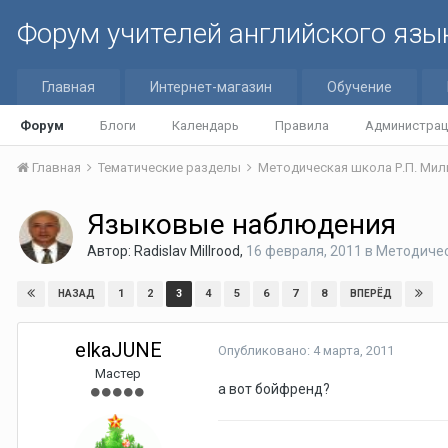
Форум учителей английского язы
Главная
Интернет-магазин
Обучение
Форум
Блоги
Календарь
Правила
Администрац
Главная
Тематические разделы
Методическая школа Р.П. Мильр
Языковые наблюдения
Автор:
Radislav Millrood
,
16 февраля, 2011
в
Методическ
1
2
3
4
5
6
7
8
НАЗАД
ВПЕРЁД
elkaJUNE
Опубликовано:
4 марта, 2011
Мастер
a вот бойфренд?