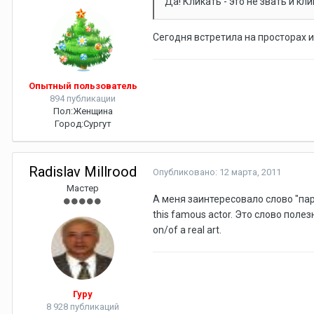
Да! Кликать - это не звать и кли
Сегодня встретила на просторах 
Опытный пользователь
894 публикации
Пол:
Женщина
Город:
Сургут
Radislav Millrood
Опубликовано:
12 марта, 2011
Мастер
А меня заинтересовало слово "паро
this famous actor. Это слово поле
on/of a real art.
Гуру
8 928 публикаций