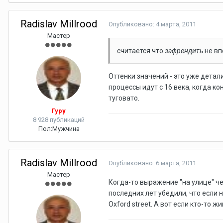
Radislav Millrood
Опубликовано:
4 марта, 2011
Мастер
считается что
зафрендить
не вп
Оттенки значений - это уже детал
процессы идут с 16 века, когда к
туговато.
Гуру
8 928 публикаций
Пол:
Мужчина
Radislav Millrood
Опубликовано:
6 марта, 2011
Мастер
Когда-то выражение "на улице" че
последних лет убедили, что если на
Oxford street. А вот если кто-то ж