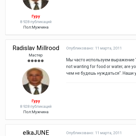
Гуру
8 928 публикаций
Пол:
Мужчина
Radislav Millrood
Опубликовано:
11 марта, 2011
Мастер
Мы часто используем выражение "Ни
not wanting for food or water, are
чем не будешь нуждаться". Наши 
Гуру
8 928 публикаций
Пол:
Мужчина
elkaJUNE
Опубликовано:
11 марта, 2011