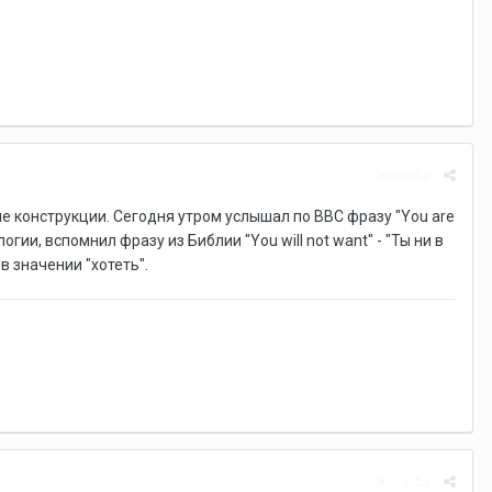
Жалоба
ные конструкции. Сегодня утром услышал по BBC фразу "You are
огии, вспомнил фразу из Библии "You will not want" - "Ты ни в
 значении "хотеть".
Жалоба