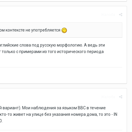
Жалоба
ом контексте не употребляется
нглийские слова под русскую морфологию. А ведь эти
т только с примерами из того исторического периода
Жалоба
кий вариант). Мои наблюдения за языком BBC в течение
 кто-то живет на улице без указания номера дома, то это - IN
0.