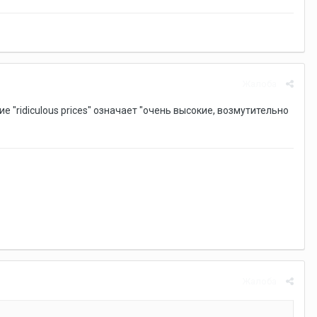
Жалоба
"ridiculous prices" означает "очень высокие, возмутительно
Жалоба