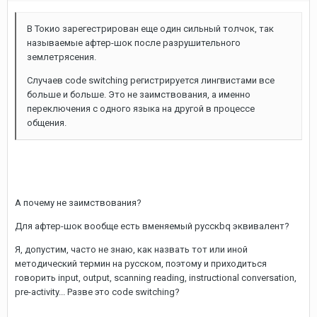
В Токио зарегестрирован еще один сильный толчок, так
называемые афтер-шок после разрушительного
землетрясения.
Случаев code switching регистрируется лингвистами все
больше и больше. Это не заимствования, а именно
переключения с одного языка на другой в процессе
общения.
А почему не заимствования?
Для афтер-шок вообще есть вменяемый русскbq эквивалент?
Я, допустим, часто не знаю, как назвать тот или иной
методический термин на русском, поэтому и приходиться
говорить input, output, scanning reading, instructional conversation,
pre-activity... Разве это code switching?