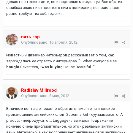
делают не только дети, но и взрослые македонцы. Все об этих
ошибках знают и относятся к ним с понимание, но праила все
равно требуют их соблюдения.
пять гор
Опубликовано:
16 апреля, 2012
Известный дизайнер интерьеров рассказывает о том, как
зарождалась ее страсть к интерьерам "...When everyone else
bought
Seventeen, I
was buying
House Beautiful..."
Radislav Millrood
Опубликовано:
8 мая, 2012
В личном контакте недавно обратил внимание на японское
произношение английских слов. Supermarket - суупаамаакето. А
product - пееродуукато ... Luggage - лаагиджи Подражание
конечно очень приблизительное, но это - реальный английский
язык. Интересно, а как воспринимает англичане свой английских