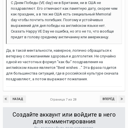
С Днем Победы (VE day) ни в Британии, ни в США не
поздравляют. Его отмечают как памятную дату, скорее чем
как праздник, а в тех же США есть сеециальный Memorial
day чтобы почтить погибших. Поэтому и устойчивых
выражений для дня победы на английском языке нет.
Сказать Happy VE Day не ошибка, но это не то, что вообще
придет в голову среднему англичанину или американцу.
Да, в такой ментальности, наверное, логично обращаться к
ветерану с пожеланиями здоровья и долголетия. Не случайно
одной из частотных формул "как бы" поздравления на
английском языке является "Best wishes ..." Эта фраза годится
для большинства ситуаций, где в российской культуре сначала
поздравляют, а потом выражают пожелания.
НАЗАД
ВПЕРЁД
Страница 7 из 28
Создайте аккаунт или войдите в него
для комментирования
Вы должны быть пользователем,