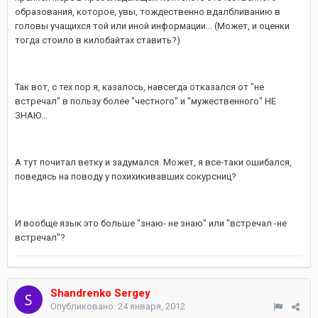
образования, которое, увы, тождественно вдалбливанию в
головы учащихся той или иной информации... (Может, и оценки
тогда стоило в килобайтах ставить?)
Так вот, с тех пор я, казалось, навсегда отказался от "не
встречал" в пользу более "честного" и "мужественного" НЕ
ЗНАЮ...
А тут почитал ветку и задумался. Может, я все-таки ошибался,
поведясь на поводу у похихикивавших сокурсниц?
И вообще язык это больше "знаю- не знаю" или "встречал -не
встречал"?
Shandrenko Sergey
Опубликовано:
24 января, 2012