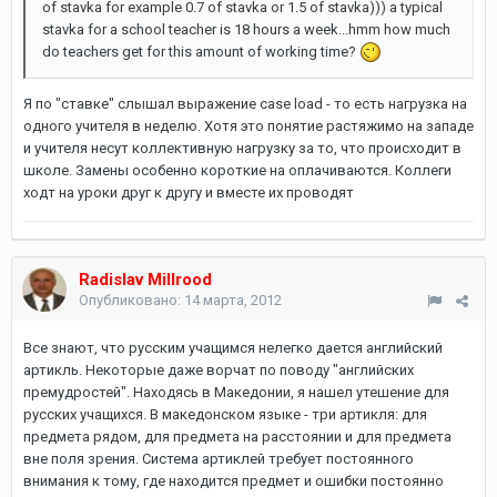
of stavka for example 0.7 of stavka or 1.5 of stavka))) a typical
stavka for a school teacher is 18 hours a week...hmm how much
do teachers get for this amount of working time?
Я по "ставке" слышал выражение case load - то есть нагрузка на
одного учителя в неделю. Хотя это понятие растяжимо на западе
и учителя несут коллективную нагрузку за то, что происходит в
школе. Замены особенно короткие на оплачиваются. Коллеги
ходт на уроки друг к другу и вместе их проводят
Radislav Millrood
Опубликовано:
14 марта, 2012
Все знают, что русским учащимся нелегко дается английский
артикль. Некоторые даже ворчат по поводу "английских
премудростей". Находясь в Македонии, я нашел утешение для
русских учащихся. В македонском языке - три артикля: для
предмета рядом, для предмета на расстоянии и для предмета
вне поля зрения. Система артиклей требует постоянного
внимания к тому, где находится предмет и ошибки постоянно