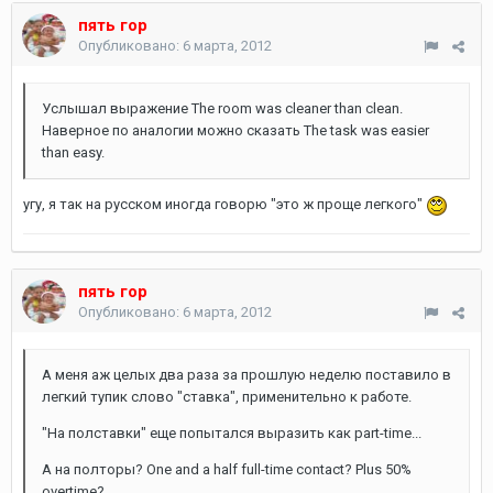
пять гор
Опубликовано:
6 марта, 2012
Услышал выражение The room was cleaner than clean.
Наверное по аналогии можно сказать The task was easier
than easy.
угу, я так на русском иногда говорю "это ж проще легкого"
пять гор
Опубликовано:
6 марта, 2012
А меня аж целых два раза за прошлую неделю поставило в
легкий тупик слово "ставка", применительно к работе.
"На полставки" еще попытался выразить как part-time...
А на полторы? One and a half full-time contact? Plus 50%
overtime?