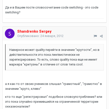
Да и в Вашем посте словосочетание code switching - это code
switching?
Shandrenko Sergey
Опубликовано:
24 января, 2012
Наверное может quality перейти в значение "крутости", но в
действительности это пока лингвистически не
зарегисрировано. То есть, слово quality пока еще не имеет
маркера "критузны" в отличие от слов типа cool.
а я как-то от своих учеников слышал "грамотный", "грамотно" в
значении "круто, клево"
кто-то еще "регистрировал" подобное словоупотребление? или
это пока случайно прижившийся на ограниченной территории
окказионализм?