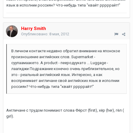
язык в исполнии россиян? Что-нибудь типа "квайт рррррайт!"
Harry Smith
Опубликовано:
8 мая, 2012
В личном контакте недавно обратил внимание на японское
произношение английских слов. Supermarket -
суупаамаакето. А product - пееродуукато ... Luggage -
лаагиджи Подражание конечно очень приблизительное, но
это - реальный английский язык. Интересно, а как
воспринимает англичане свой английских язык в исполнии
россиян? Что-нибудь типа "квайт рррррайт!"
Англичане с трудом понимают слова Фёрст (first), xёр (her), гёл (
girl).