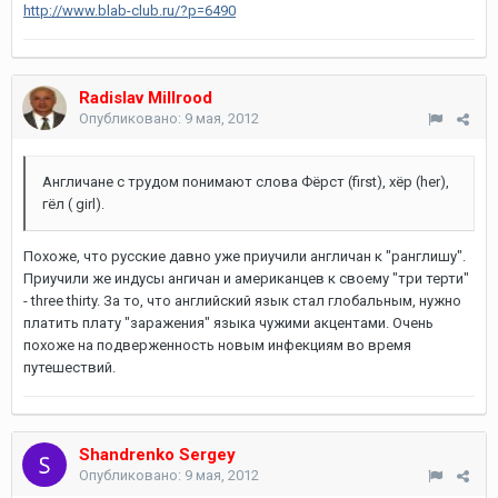
http://www.blab-club.ru/?p=6490
Radislav Millrood
Опубликовано:
9 мая, 2012
Англичане с трудом понимают слова Фёрст (first), xёр (her),
гёл ( girl).
Похоже, что русские давно уже приучили англичан к "ранглишу".
Приучили же индусы ангичан и американцев к своему "три терти"
- three thirty. За то, что английский язык стал глобальным, нужно
платить плату "заражения" языка чужими акцентами. Очень
похоже на подверженность новым инфекциям во время
путешествий.
Shandrenko Sergey
Опубликовано:
9 мая, 2012