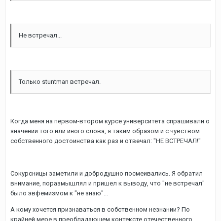
Не встречал...
Только stuntman встречал.
Когда меня на первом-втором курсе университета спрашивали о
значении того или иного слова, я таким образом и с чувством
собственного достоинства как раз и отвечал: "НЕ ВСТРЕЧАЛ!"
Сокурсницы заметили и добродушно посмеивались. Я обратил
внимание, поразмышлял и пришел к выводу, что "не встречал"
было эвфемизмом к "не знаю"...
А кому хочется признаваться в собственном незнании? По
крайней мере в преобладающем контексте отечественного