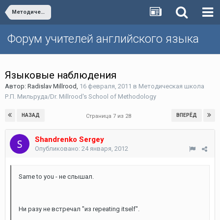
Методическая школа Р.П. Мильруда/Dr. Millrood's School of Methodology
Форум учителей английского языка
Языковые наблюдения
Автор:
Radislav Millrood
,
16 февраля, 2011
в
Методическая школа
Р.П. Мильруда/Dr. Millrood's School of Methodology
НАЗАД
ВПЕРЁД
Страница 7 из 28
Shandrenko Sergey
Опубликовано:
24 января, 2012
Same to you - не слышал.
Ни разу не встречал "из repeating itself".