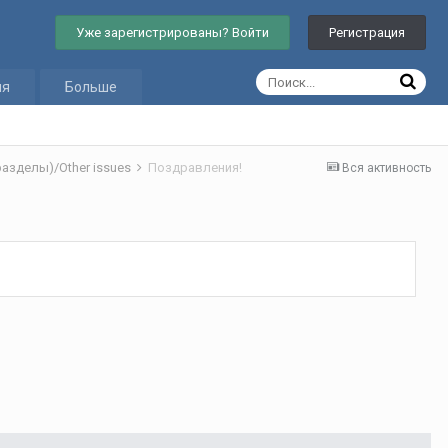
Уже зарегистрированы? Войти
Регистрация
ия
Больше
азделы)/Other issues
Поздравления!
Вся активность