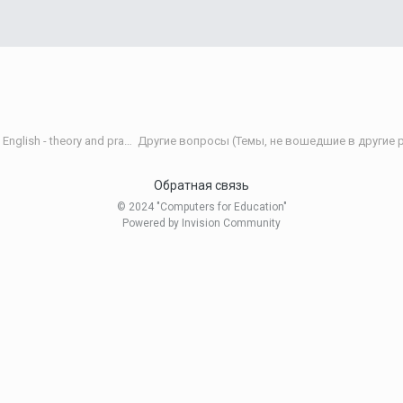
Теория и практика обучения английскому языку/Teaching English - theory and practice
Другие вопросы (Темы, не вошедшие в другие р
Обратная связь
© 2024 "Computers for Education"
Powered by Invision Community