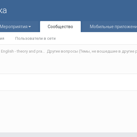
ка
Мероприятия
Сообщество
Мобильные приложен
ия
Пользователи в сети
Теория и практика обучения английскому языку/Teaching English - theory and practice
Другие вопросы (Темы, не вошедшие в другие р