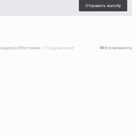
Отправить жалобу
азделы)/Other issues
Поздравления!
Вся активность