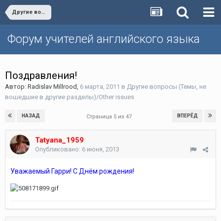
Другие вопросы (Темы, не вошедшие в другие разделы)/Other issues
Форум учителей английского языка
Поздравления!
Автор:
Radislav Millrood
,
6 марта, 2011
в
Другие вопросы (Темы, не
вошедшие в другие разделы)/Other issues
НАЗАД
ВПЕРЁД
Страница 5 из 47
Tatyana_1959
Опубликовано:
6 июня, 2013
Уважаемый Гарри! С Днём рождения!