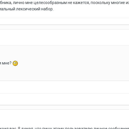
бника, лично мне целесообразным не кажется, поскольку многие и
альный лексический набор.
и мне?
коил вас. Я думал, что пишу этому пользователю личное сообщение