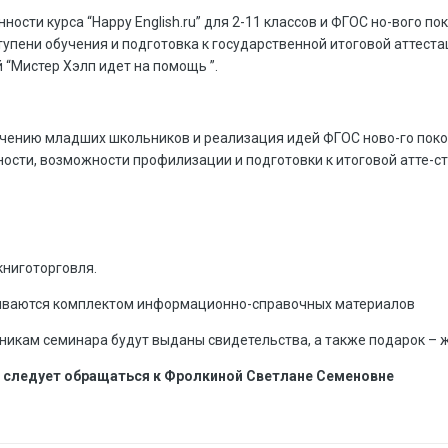
ности курса “Happy English.ru” для 2-11 классов и ФГОС но-вого пок
тупени обучения и подготовка к государственной итоговой аттест
 “Мистер Хэлп идет на помощь ”.
учению младших школьников и реализация идей ФГОС ново-го поколе
ти, возможности профилизации и подготовки к итоговой атте-стации
книготорговля.
чиваются комплектом информационно-справочных материалов
никам семинара будут выданы свидетельства, а также подарок – ж
е следует обращаться к Фролкиной Светлане Семеновне