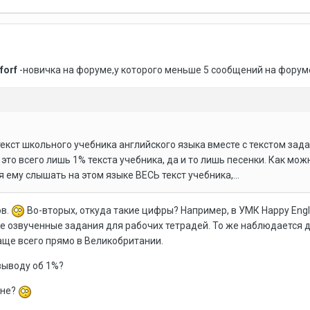
forf
-новичка на форуме,у которого меньше 5 сообщений на форуме,
текст школьного учебника английского языка вместе с текстом зад
о это всего лишь 1% текста учебника, да и то лишь песенки. Как мо
 ему слышать на этом языке ВЕСЬ текст учебника,...
ов.
Во-вторых, откуда такие цифры? Например, в УМК Happy Engli
кже озвученные задания для рабочих тетрадей. То же наблюдается 
аще всего прямо в Великобритании.
выводу об 1%?
мне?