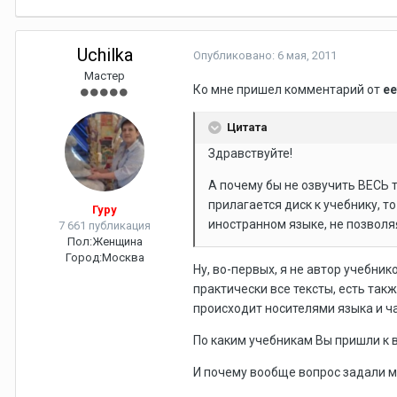
Uchilka
Опубликовано:
6 мая, 2011
Мастер
Ко мне пришел комментарий от
ee
Цитата
Здравствуйте!
А почему бы не озвучить ВЕСЬ 
прилагается диск к учебнику, т
Гуру
иностранном языке, не позволяя
7 661 публикация
Пол:
Женщина
Город:
Москва
Ну, во-первых, я не автор учебник
практически все тексты, есть та
происходит носителями языка и ч
По каким учебникам Вы пришли к 
И почему вообще вопрос задали 