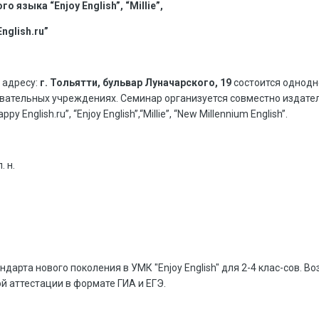
 языка “Enjoy English”, “Millie”,
English.ru”
 адресу:
г. Тольятти, бульвар Луначарского, 19
состоится однодн
вательных учреждениях. Семинар организуется совместно издател
English.ru”, “Enjoy English”,“Millie”, “New Millennium English”.
. н.
ндарта нового поколения в УМК "Enjoy English" для 2-4 клас-сов. Во
й аттестации в формате ГИА и ЕГЭ.