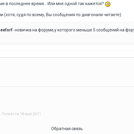
ме в последнее время... Или мне одной так кажется?
ли (хотя, судя по всему, Вы сообщения по диагонали читаете):
т
eeforf
-новичка на форуме,у которого меньше 5 сообщений на фору
. Тольятти 18 мая 2011
Обратная связь