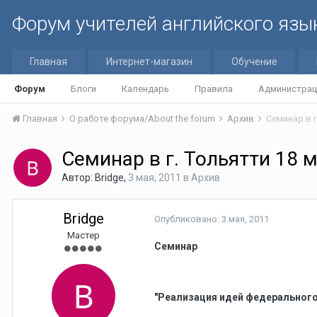
Форум учителей английского язы
Главная
Интернет-магазин
Обучение
Форум
Блоги
Календарь
Правила
Администрац
Главная
О работе форума/About the forum
Архив
Семинар в г
Семинар в г. Тольятти 18 
Автор:
Bridge
,
3 мая, 2011
в
Архив
Bridge
Опубликовано:
3 мая, 2011
Мастер
Семинар
"Реализация идей федеральног