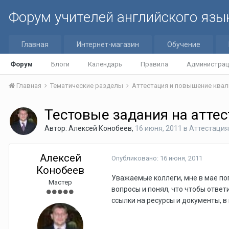
Форум учителей английского язы
Главная
Интернет-магазин
Обучение
Форум
Блоги
Календарь
Правила
Администрац
Главная
Тематические разделы
Аттестация и повышение квал
Тестовые задания на атте
Автор:
Алексей Конобеев
,
16 июня, 2011
в
Аттестация
Алексей
Опубликовано:
16 июня, 2011
Конобеев
Уважаемые коллеги, мне в мае по
Мастер
вопросы и понял, что чтобы отве
ссылки на ресурсы и документы, 