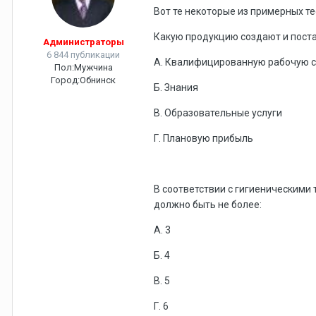
Вот те некоторые из примерных т
Какую продукцию создают и пост
Администраторы
6 844 публикации
А. Квалифицированную рабочую с
Пол:
Мужчина
Город:
Обнинск
Б. Знания
В. Образовательные услуги
Г. Плановую прибыль
В соответствии с гигиеническими
должно быть не более:
А. 3
Б. 4
В. 5
Г. 6