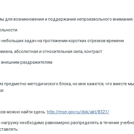
имы для возникновения и поддержания непроизвольного внимания:
тельности
е небольших задач на протяжении коротких отрезков времени
визна, абсолютная и относительная сила, контраст
к внешним раздражителям
из предметно-методического блока, но мне кажется, что вместе мы
и:
ков можно найти здесь:
http://mon.gov.ru/dok/akt/8321/
 нагрузку необходимо равномерно распределять в течение учебн
ставлять: