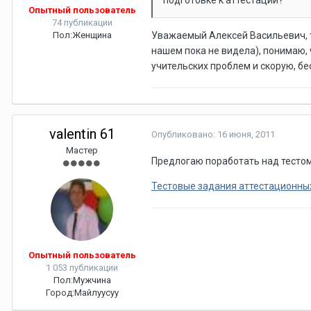
подготовке к аттестации?
Опытный пользователь
74 публикации
Пол:
Женщина
Уважаемый Алексей Васильевич, т
нашем пока не видела), понимаю, 
учительских проблем и скорую, б
valentin 61
Опубликовано:
16 июня, 2011
Мастер
Предлогаю поработать над тестом
Тестовые задания аттестационных
Опытный пользователь
1 053 публикации
Пол:
Мужчина
Город:
Майлуусуу