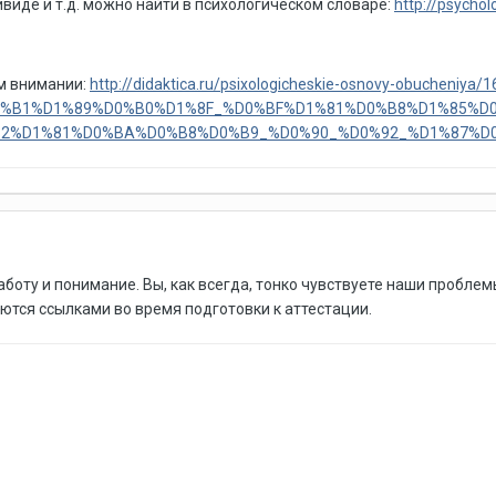
виде и т.д. можно найти в психологическом словаре:
http://psychol
м внимании:
http://didaktica.ru/psixologicheskie-osnovy-obucheniya/1
%9E%D0%B1%D1%89%D0%B0%D1%8F_%D0%BF%D1%81%D0%B8%D1%8
2%D1%81%D0%BA%D0%B8%D0%B9_%D0%90_%D0%92_%D1%87%D
аботу и понимание. Вы, как всегда, тонко чувствуете наши пробл
ются ссылками во время подготовки к аттестации.