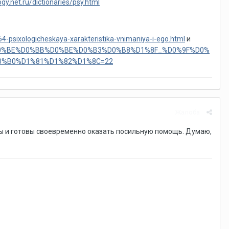
ogy.net.ru/dictionaries/psy.html
64-psixologicheskaya-xarakteristika-vnimaniya-i-ego.html
и
5%D0%BE%D0%BB%D0%BE%D0%B3%D0%B8%D1%8F_%D0%9F%D0%
0%B0%D1%81%D1%82%D1%8C=22
Жалоба
емы и готовы своевременно оказать посильную помощь. Думаю,