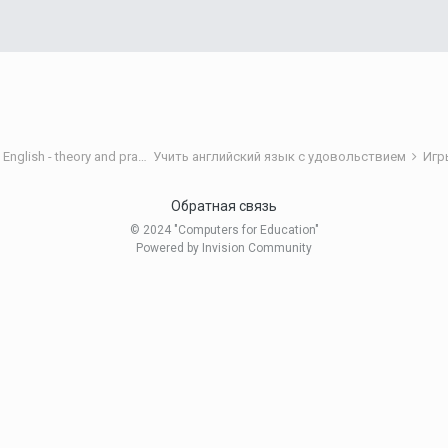
Теория и практика обучения английскому языку/Teaching English - theory and practice
Учить английский язык с удовольствием
Игр
Обратная связь
© 2024 "Computers for Education"
Powered by Invision Community