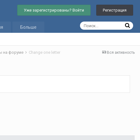
Уже зарегистрированы? Войти
Регистрация
ия
Больше
ы на форуме
Change one letter
Вся активность