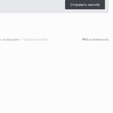
Отправить жалобу
ы на форуме
Change one letter
Вся активность