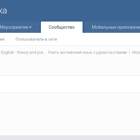
ка
Мероприятия
Сообщество
Мобильные приложен
ия
Пользователи в сети
Теория и практика обучения английскому языку/Teaching English - theory and practice
Учить английский язык с удовольствием
Игр