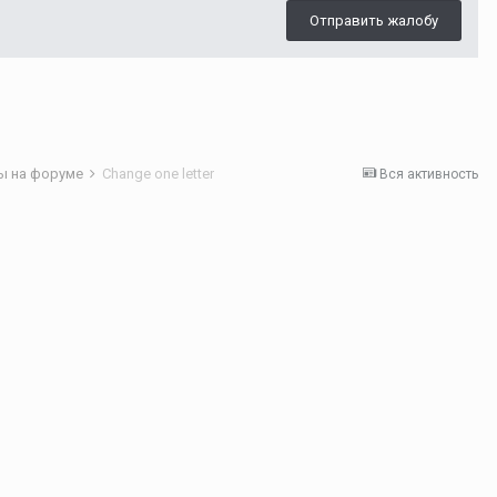
Отправить жалобу
ы на форуме
Change one letter
Вся активность