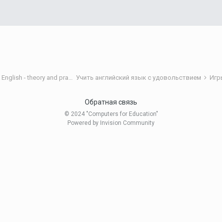
Теория и практика обучения английскому языку/Teaching English - theory and practice
Учить английский язык с удовольствием
Игр
Обратная связь
© 2024 "Computers for Education"
Powered by Invision Community