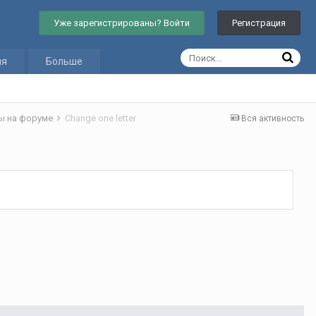
Уже зарегистрированы? Войти
Регистрация
ия
Больше
ы на форуме
Change one letter
Вся активность