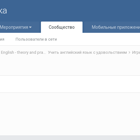
ка
Мероприятия
Сообщество
Мобильные приложен
ия
Пользователи в сети
Теория и практика обучения английскому языку/Teaching English - theory and practice
Учить английский язык с удовольствием
Игр