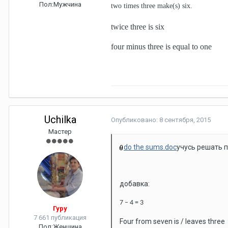
Пол:
Мужчина
two times three make(s) six.
twice three is six
four minus three is equal to one
Uchilka
Опубликовано:
8 сентября, 2015
Мастер
do the sums.doc
учусь решать 
добавка:
7 – 4 = 3
Гуру
7 661 публикация
Four from seven is / leaves three
Пол:
Женщина