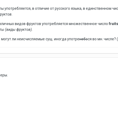
ы употребляется, в отличие от русского языка, в единственном чи
фруктов.
зличных видов фруктов употребляется множественное число
fruit
ты (виды фруктов).
могут ли неисчисляемые сущ. иногда употре
небо
ся во мн. числе?
меры.