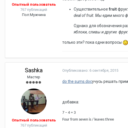
Опытный пользователь
Существительное
fruit
фрукт
767 публикаций
Пол:
Мужчина
deal of fruit. Мы едим много 
Однако для обозначения ра
яблоки, сливы и другие фрук
только эти? пока одни вопросы
Sashka
Опубликовано:
6 сентября, 2015
Мастер
do the sums.doc
учусь решать при
добавка:
7 – 4 = 3
Four from seven is / leaves three
Опытный пользователь
767 публикаций