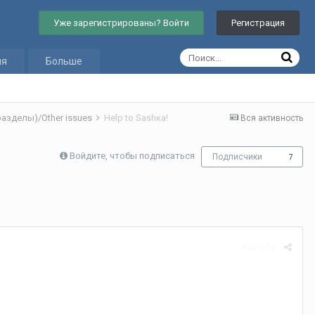
Уже зарегистрированы? Войти
Регистрация
ия
Больше
азделы)/Other issues
Нelp to Sashкa!
Вся активность
Войдите, чтобы подписаться
Подписчики
7
Жалоба