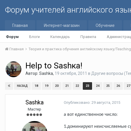
Форум учителей английского язы
Главная
Интернет-магазин
Обучение
Форум
Блоги
Календарь
Правила
Администрац
Главная
Нelp to Sashкa!
Автор:
Sashka
,
19 октября, 2011
в
Другие вопросы (Те
18
19
20
21
22
23
24
25
26
27
НАЗАД
Sashka
Опубликовано:
29 августа, 2015
Мастер
а вот единственное число:
1.доминируют неисчисляемые с