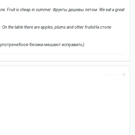
сле:
Fruit is cheap in summer. Фрукты дешевы летом. We eat a great
s
:
On the table there are apples, plums
and other fruits
На столе
 (употренебося-бесики мешают исправить)
Жалоба