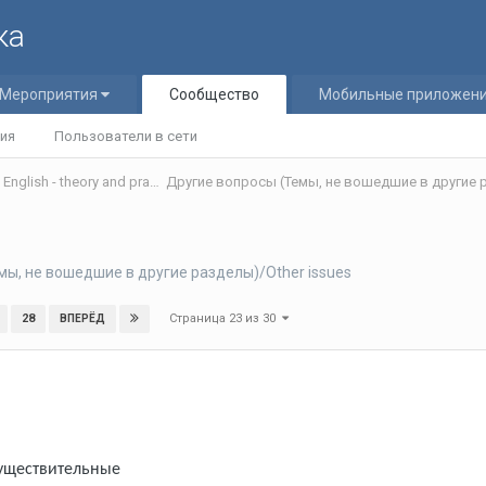
ка
Мероприятия
Сообщество
Мобильные приложен
ия
Пользователи в сети
Теория и практика обучения английскому языку/Teaching English - theory and practice
Другие вопросы (Темы, не вошедшие в другие р
мы, не вошедшие в другие разделы)/Other issues
Страница 23 из 30
28
ВПЕРЁД
уществительные