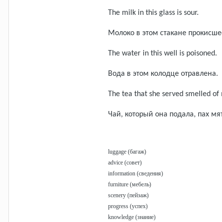
The milk in this glass is sour.
Молоко в этом стакане прокисше
The water in this well is poisoned.
Вода в этом колодце отравлена.
The tea that she served smelled of 
Чай, который она подала, пах мя
luggage (багаж)
advice (совет)
information (сведения)
furniture (мебель)
scenery (пейзаж)
progress (успех)
knowledge (знание)