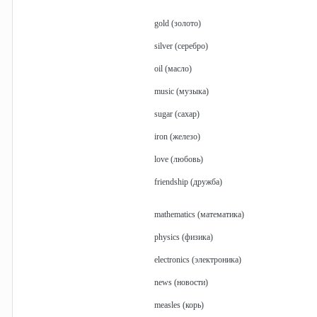
gold (золото)
silver (серебро)
oil (масло)
music (музыка)
sugar (сахар)
iron (железо)
love (любовь)
friendship (дружба)
mathematics (математика)
physics (физика)
electronics (электроника)
news (новости)
measles (корь)