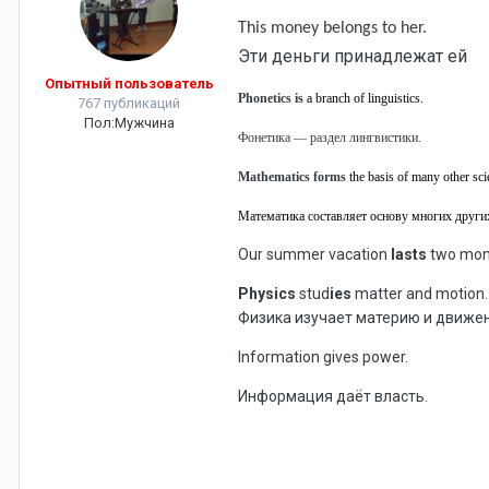
This money belongs to her.
Эти деньги принадлежат ей
Опытный пользователь
Phonetics is
a branch of linguistics.
767 публикаций
Пол:
Мужчина
Фонетика — раздел лингвистики.
Mathematics
forms
the
basis
of many other sci
Математика составляет основу многих други
Our summer vacation
lasts
two mon
Physics
stud
ies
matter and motion.
Физика изучает материю и движен
Information gives power.
Информация даёт власть.