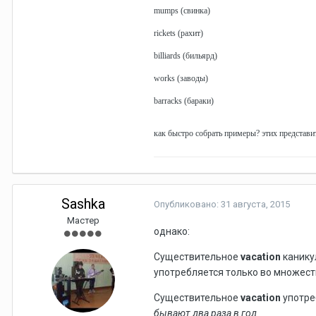
mumps (свинка)
rickets (рахит)
billiards (бильярд)
works (заводы)
barracks (бараки)
как быстро собрать примеры? этих представи
Sashka
Опубликовано:
31 августа, 2015
Мастер
однако:
Существительное
vacation
канику
употребляется только во множес
Существительное
vacation
употре
бывают два раза в год.