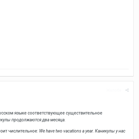
Жалоба
 русском языке соответствующее существительное
никулы продолжаются два месяца.
тоит числительное:
We have two vacations a year. Каникулы у нас