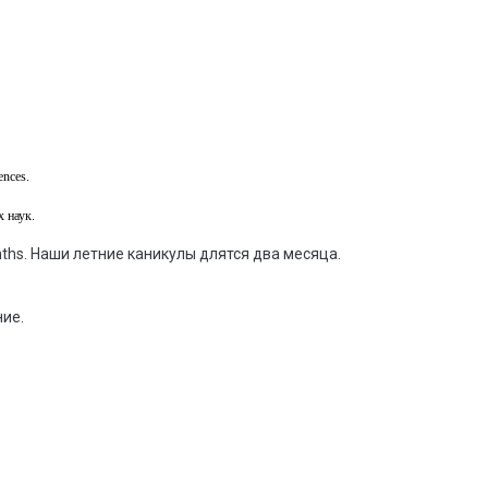
ences.
х наук
.
ths. Наши летние каникулы длятся два месяца.
ие.