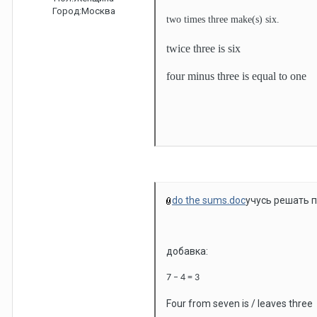
Город:
Москва
two times three make(s) six.
twice three is six
four minus three is equal to one
do the sums.doc
учусь решать 
добавка:
7 – 4 = 3
Four from seven is / leaves three