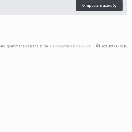
Отправить жалобу
ry, grammar and translation
Граматика и лексика
Вся активность