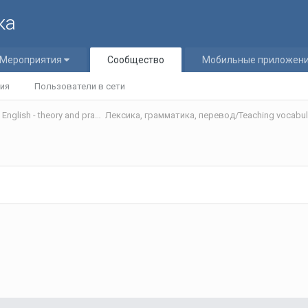
ка
Мероприятия
Сообщество
Мобильные приложен
ия
Пользователи в сети
Теория и практика обучения английскому языку/Teaching English - theory and practice
Лексика, грамматика, перевод/Teaching vocabula