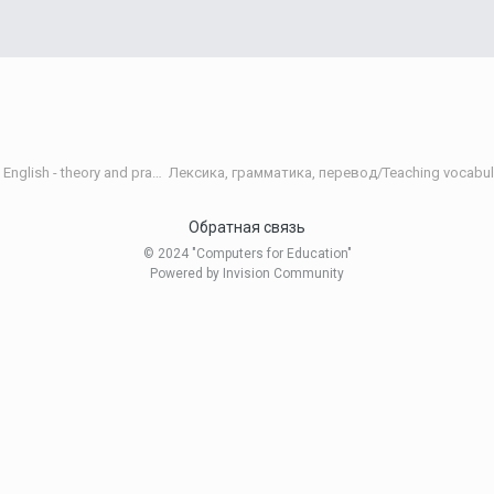
Теория и практика обучения английскому языку/Teaching English - theory and practice
Лексика, грамматика, перевод/Teaching vocabula
Обратная связь
© 2024 "Computers for Education"
Powered by Invision Community