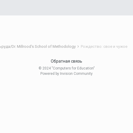
уда/Dr. Millrood's School of Methodology
Рождество: свое и чужое
Обратная связь
© 2024 "Computers for Education"
Powered by Invision Community