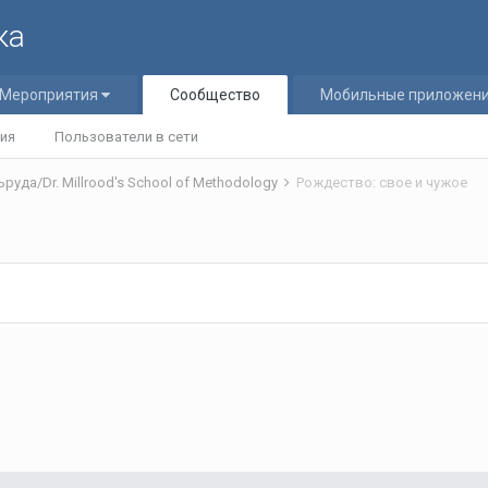
ка
Мероприятия
Сообщество
Мобильные приложен
ия
Пользователи в сети
уда/Dr. Millrood's School of Methodology
Рождество: свое и чужое