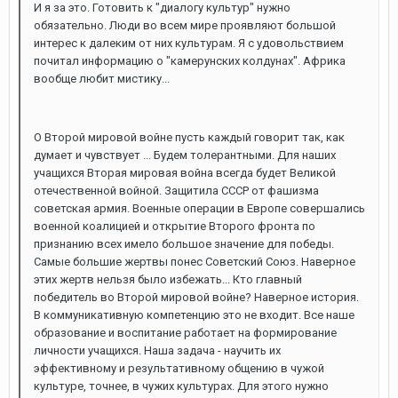
И я за это. Готовить к "диалогу культур" нужно
обязательно. Люди во всем мире проявляют большой
интерес к далеким от них культурам. Я с удовольствием
почитал информацию о "камерунских колдунах". Африка
вообще любит мистику...
О Второй мировой войне пусть каждый говорит так, как
думает и чувствует ... Будем толерантными. Для наших
учащихся Вторая мировая война всегда будет Великой
отечественной войной. Защитила СССР от фашизма
советская армия. Военные операции в Европе совершались
военной коалицией и открытие Второго фронта по
признанию всех имело большое значение для победы.
Самые большие жертвы понес Советский Союз. Наверное
этих жертв нельзя было избежать... Кто главный
победитель во Второй мировой войне? Наверное история.
В коммуникативную компетенцию это не входит. Все наше
образование и воспитание работает на формирование
личности учащихся. Наша задача - научить их
эффективному и результативному общению в чужой
культуре, точнее, в чужих культурах. Для этого нужно