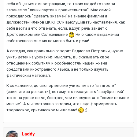
себя общаться с иностранцами, то таких людей готовили
заранее по "линии партии и правительства". Мне самой
приходилось "сдавать экзамен" на знание фамилий и
должностей членов ЦК КПСС и выслушивать наставления, как
себя вести и что отвечать, если, вдруг, речь зайдёт о
Достоевском или Солженицыне
Ни о каком выражении
собственного мнения не могло быть и речи!
А сегодня, как правильно говорит Радислав Петрович, нужно
учить детей на уроках ИЯ мыслить, высказывать своё
отношение к событиям и особенностям нашей жизни
средствами иностранного языка, а не только изучать
фактический материал.
К сожалению, до сих пор многим учителям это "в тягость"
(извините за резкость), потому что выслушать "зазубренный"
текст на уроке легче, быстрее, чем выслушивать "сомнительное
мнение". А мы постоянно говорим, что надо формировать
творческое, критическое мышление!
;)
Laddy