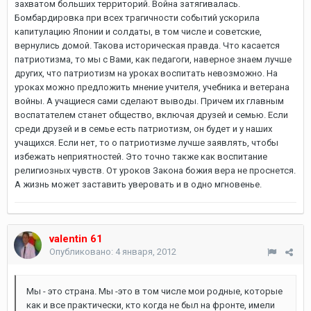
захватом больших территорий. Война затягивалась.
Бомбардировка при всех трагичности событий ускорила
капитулацию Японии и солдаты, в том числе и советские,
вернулись домой. Такова историческая правда. Что касается
патриотизма, то мы с Вами, как педагоги, наверное знаем лучше
других, что патриотизм на уроках воспитать невозможно. На
уроках можно предложить мнение учителя, учебника и ветерана
войны. А учащиеся сами сделают выводы. Причем их главным
воспатателем станет общество, включая друзей и семью. Если
среди друзей и в семье есть патриотизм, он будет и у наших
учащихся. Если нет, то о патриотизме лучше заявлять, чтобы
избежать неприятностей. Это точно также как воспитание
религиозных чувств. От уроков Закона божия вера не проснется.
А жизнь может заставить уверовать и в одно мгновенье.
valentin 61
Опубликовано:
4 января, 2012
Мы - это страна. Мы -это в том числе мои родные, которые
как и все практически, кто когда не был на фронте, имели