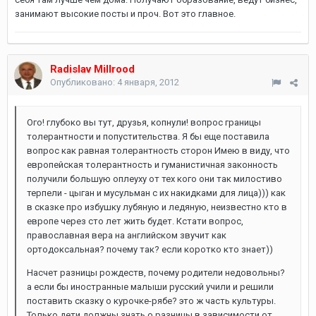
занимают высокие посты и проч. Вот это главное.
Radislav Millrood
Опубликовано:
4 января, 2012
Ого! глубоко вы тут, друзья, копнули! вопрос границы
толерантности и попустительства. Я бы еще поставила
вопрос как равная толерантность сторон Имею в виду, что
европейская толерантность и гуманистичная законность
получили большую оплеуху от тех кого они так милостиво
терпели - цыган и мусульман с их накидками для лица))) как
в сказке про избушку лубяную и ледяную, неизвестно кто в
европе через сто лет жить будет. Кстати вопрос,
православная вера на английском звучит как
ортодоксальная? почему так? если коротко кто знает))
Насчет разницы рождеств, почему родители недовольны?
а если бы иностранные малыши русский учили и решили
поставить сказку о курочке-рябе? это ж часть культуры.
Только дети должны знать о разницы в зависимости от