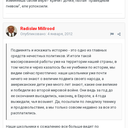
изменяешь своей вере?"кричит дочке, пылая "праведным
гневом", еле успокоили.
Radislav Millrood
Опубликовано:
4 января, 2012
Подменять и искажать историю - это одно из главных
средств нечестных политиков. И итоги такой
массированной работы уже на территории нашей страны, в
том числе и через казалось бы не учебники по истории, мы
видим сейчас преотлично: наши школьники уже почти
ничего не знают о величии подвига своего народа, а
американские дети уже много лет знают, какие они великие
и победили во второй мировой войне. Они ведь за год до
ее окончания высадились, наконец, в Европе, а 4 года
выжидали, чья возьмет. Да, посылали по лендлизу технику
и продовольствие, а мы только совсем недавно за все это
расплатились.
Наши школьники к сожалению все больше видят по