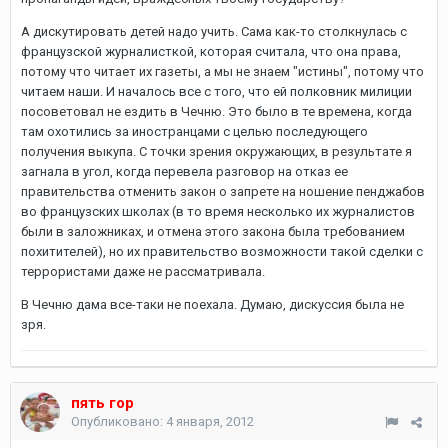
А дискутировать детей надо учить. Сама как-то столкнулась с
французской журналисткой, которая считала, что она права,
потому что читает их газеты, а мы не знаем "истины", потому что
читаем наши. И началось все с того, что ей полковник милиции
посоветовал не ездить в Чечню. Это было в те времена, когда
там охотились за иностранцами с целью последующего
получения выкупа. С точки зрения окружающих, в результате я
загнала в угол, когда перевела разговор на отказ ее
правительства отменить закон о запрете на ношение пенджабов
во французских школах (в то время несколько их журналистов
были в заложниках, и отмена этого закона была требованием
похитителей), но их правительство возможности такой сделки с
террористами даже не рассматривала.
В Чечню дама все-таки не поехала. Думаю, дискуссия была не
зря.
пять гор
Опубликовано:
4 января, 2012