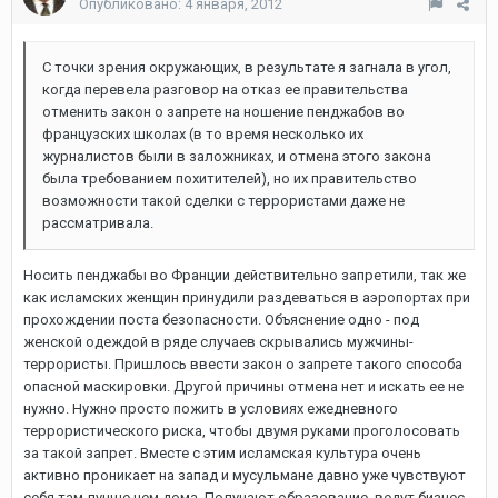
Опубликовано:
4 января, 2012
С точки зрения окружающих, в результате я загнала в угол,
когда перевела разговор на отказ ее правительства
отменить закон о запрете на ношение пенджабов во
французских школах (в то время несколько их
журналистов были в заложниках, и отмена этого закона
была требованием похитителей), но их правительство
возможности такой сделки с террористами даже не
рассматривала.
Носить пенджабы во Франции действительно запретили, так же
как исламских женщин принудили раздеваться в аэропортах при
прохождении поста безопасности. Объяснение одно - под
женской одеждой в ряде случаев скрывались мужчины-
террористы. Пришлось ввести закон о запрете такого способа
опасной маскировки. Другой причины отмена нет и искать ее не
нужно. Нужно просто пожить в условиях ежедневного
террористического риска, чтобы двумя руками проголосовать
за такой запрет. Вместе с этим исламская культура очень
активно проникает на запад и мусульмане давно уже чувствуют
себя там лучше чем дома. Получают образование, ведут бизнес,