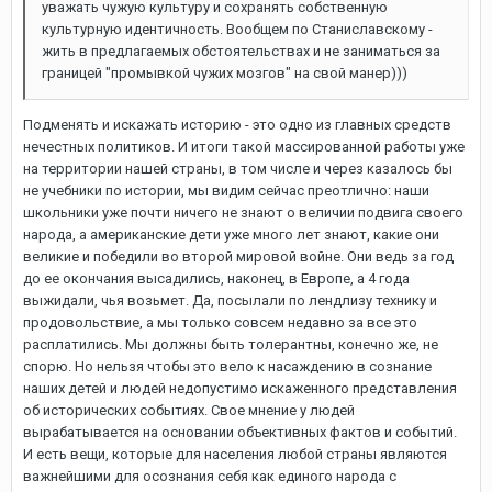
уважать чужую культуру и сохранять собственную
культурную идентичность. Вообщем по Станиславскому -
жить в предлагаемых обстоятельствах и не заниматься за
границей "промывкой чужих мозгов" на свой манер)))
Подменять и искажать историю - это одно из главных средств
нечестных политиков. И итоги такой массированной работы уже
на территории нашей страны, в том числе и через казалось бы
не учебники по истории, мы видим сейчас преотлично: наши
школьники уже почти ничего не знают о величии подвига своего
народа, а американские дети уже много лет знают, какие они
великие и победили во второй мировой войне. Они ведь за год
до ее окончания высадились, наконец, в Европе, а 4 года
выжидали, чья возьмет. Да, посылали по лендлизу технику и
продовольствие, а мы только совсем недавно за все это
расплатились. Мы должны быть толерантны, конечно же, не
спорю. Но нельзя чтобы это вело к насаждению в сознание
наших детей и людей недопустимо искаженного представления
об исторических событиях. Свое мнение у людей
вырабатывается на основании объективных фактов и событий.
И есть вещи, которые для населения любой страны являются
важнейшими для осознания себя как единого народа с