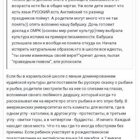
возраста хотя бы в общих чертах. Уж если дети знают что
есть язык РУССКИЙ есть Английский то разницу
праздников поймут. А родители могут много что не так
понять)) опять вспомню нашу бабушку. Дочь готовит
доклад к ОМРК (основы мир религ культур)тему выбрала
культура ислама на примере письменности. Бабушка
услышала звон и вообще не поняла откуда он. Начала
истерить натуральным образом,что в школе все идиоты,
"ты зачем изменяешь своей вере?"кричит дочке, пылая
"праведным гневом", еле успокоили.
Если бы в израильской школе с явным доминированием
иудейской культуры дети поставили бы русскую сказку о рыбаке
и рыбке, родители смотрели бы на нее со слезами на глазах,
вспоминая своего любимого дедушку, который когда-то
рассказывал им на иврите про этого рыбака и его злую бабу. В
американских университетах есть комнаты для молитв, где в
одном углу - католики, в другом углу - протестанты, в третьем
углу - свитки торы, а в четвертом - буддисты... И ничего. Каждый
находит свое место. Что-то мы где-то иногда обостряем без
причины. Если ребенок участвует в рождественском
представлении на английском языке 24 декабря, а 7 января