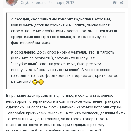
Опубликовано:
4 января, 2012
А сегодня, как правильно говорит Радислав Петрович,
нужно учить детей на уроках ИЯ мыслить, высказывать
своё отношение к событиям и особенностям нашей жизни
средствами иностранного языка, а не только изучать
фактический материал.
К сожалению, до сих пор многим учителям это "в тягость"
(извините за резкость), потому что выслушать
"зазубренный" текст на уроке легче, быстрее, чем
выслушивать "сомнительное мнение". А мы постоянно
говорим, что надо формировать творческое, критическое
мышление!
В принципе идеи правильные, только, к сожалению, сейчас
некоторые толерантность и критическое мышление трактуют
однобоко. Не согласен с официальной картиной истории страны
- способен критически мыслить. А те, кто согласен, должны быть
толерантны. А где та граница, за которой толератность
становится попустительством, приводящим к разгулу
пропаганды идей, враждебных твоему государству?