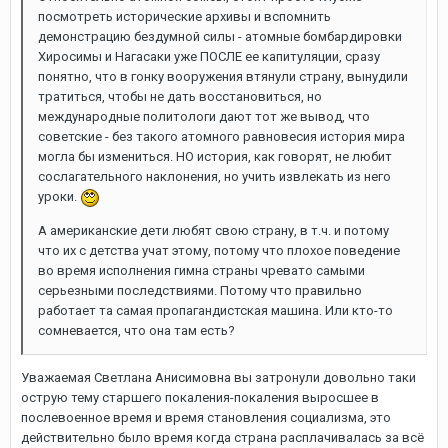
посмотреть исторические архивы и вспомнить
демонстрацию бездумной силы - атомные бомбардировки
Хиросимы и Нагасаки уже ПОСЛЕ ее капитуляции, сразу
понятно, что в гонку вооружения втянули страну, вынудили
тратиться, чтобы не дать восстановиться, но
международные политологи дают тот же вывод, что
советские - без такого атомного равновесия история мира
могла бы измениться. НО история, как говорят, не любит
сослагательного наклонения, но учить извлекать из него
уроки.
А американские дети любят свою страну, в т.ч. и потому
что их с детства учат этому, потому что плохое поведение
во время исполнения гимна страны чревато самыми
серьезными последствиями. Потому что правильно
работает та самая пропагандистская машина. Или кто-то
сомневается, что она там есть?
Уважаемая Светлана Анисимовна вы затронули довольно таки
острую тему старшего покаления-покаления выросшее в
послевоенное время и время становления социализма, это
действительно было время когда страна расплачивалась за всё