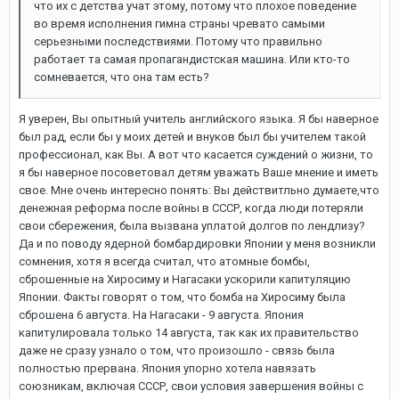
что их с детства учат этому, потому что плохое поведение
во время исполнения гимна страны чревато самыми
серьезными последствиями. Потому что правильно
работает та самая пропагандистская машина. Или кто-то
сомневается, что она там есть?
Я уверен, Вы опытный учитель английского языка. Я бы наверное
был рад, если бы у моих детей и внуков был бы учителем такой
профессионал, как Вы. А вот что касается суждений о жизни, то
я бы наверное посоветовал детям уважать Ваше мнение и иметь
свое. Мне очень интересно понять: Вы действитльно думаете,что
денежная реформа после войны в СССР, когда люди потеряли
свои сбережения, была вызвана уплатой долгов по лендлизу?
Да и по поводу ядерной бомбардировки Японии у меня возникли
сомнения, хотя я всегда считал, что атомные бомбы,
сброшенные на Хиросиму и Нагасаки ускорили капитуляцию
Японии. Факты говорят о том, что бомба на Хиросиму была
сброшена 6 августа. На Нагасаки - 9 августа. Япония
капитулировала только 14 августа, так как их правительство
даже не сразу узнало о том, что произошло - связь была
полностью прервана. Япония упорно хотела навязать
союзникам, включая СССР, свои условия завершения войны с