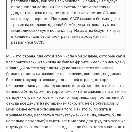
расплчивались, как это Вас коснулось и почему Вас вдруг
взволновали долги СССР по счетам первой половины
двадцатого века в начале третьего тысячелетия. Обидно
за страну наверное ... Понимаю. СССР намного больше денег
тратил на создание ядерной бомбы, чем на выплату этих
символических сумм по лендлизу. Из-за этиз безумных трат
в конце-концов была проиграна гонка вооружений и
развалился СССР.
Мы - это страна. Мы -это в том числе мои родные, которые как и
все практически, кто когда не был на фронте, имели по чемодану
облигаций вместо зарплаты. До погашение этих облигаций
больше половины выжившего населения, наверное, не дожило.
Внешние государственные долги нашей страны, которые
выплачивались до последних десятилетий прошлого века, - это
большое было бремя, которое нам никто не списывал, в отличие
от других стран, которым тоже по тому лендлизу поставляли. А
откуда все деньги на погашение - ясно, что не от олигархов. В
моей семье есть воспоминания того, как это было жить в
военные годы, работать в тылу (труженики тыла, знаете, были
не только взрослые) и иметь 125 г. молока для грудного ребенка
в день уже и в послевоенные годы - надо было восстанавливать