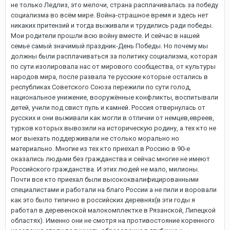
не только Ледлиз, это мелочи, страна расплачивалась за победу
социализма во всём мире. Война-страшное время и здесь нет
никаких притензий и тогда выживали и трудились ради победы.
Мои родители прошли всю войну вместе. И сейчас в нашей
семье самый значимый праздник-День Победы. Но почему мы
должны были расплачиваться за политику социализма, которая
по сути изолировала нас от мирового сообщества, от культуры
народов мира, после развала те русские которые остались в
республиках Советского Союза пережили по сути голод,
национальное унижение, вооружённые конфликты, воспитывали
детей, учили под свист пуль и камней. Россия отвернулась от
русских и они выживали как могли в отличии от немцев,евреев,
турков которых вывозили на историческую родину, а тех кто не
мог выехать поддерживали не столько морально но
материально. Многие из тех кто приехал в Россию в 90-е
оказались людьми без гражданства и сейчас многие не имеют
Российского гражданства. И этих людей не мало, милионы.
Почти все кто приехал были высококвалифицированными
специалистами и работали на благо России а не пили и воровали
как это было типично в российских деревнях(в эти годы я
работал в деревенской малокомплектке в Рязанской, Липецкой
областях). Именно они не смотря на противостояние коренного