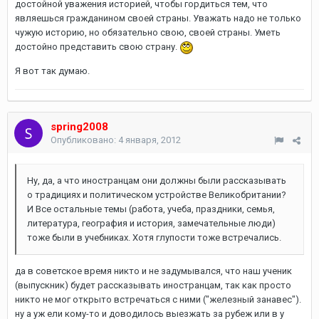
достойной уважения историей, чтобы гордиться тем, что
являешься гражданином своей страны. Уважать надо не только
чужую историю, но обязательно свою, своей страны. Уметь
достойно представить свою страну.
Я вот так думаю.
spring2008
Опубликовано:
4 января, 2012
Ну, да, а что иностранцам они должны были рассказывать
о традициях и политическом устройстве Великобритании?
И Все остальные темы (работа, учеба, праздники, семья,
литература, география и история, замечательные люди)
тоже были в учебниках. Хотя глупости тоже встречались.
да в советское время никто и не задумывался, что наш ученик
(выпускник) будет рассказывать иностранцам, так как просто
никто не мог открыто встречаться с ними ("железный занавес").
ну а уж ели кому-то и доводилось выезжать за рубеж или в у