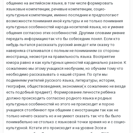
общению на английском языке, в том числе формировать
языковые компетенции, речевые компетенции, социо-
культурные компетенции, именно последние и предпологают
возможности понимания иной культуры и не только понимания
культурных особенностей народа-носителей языка, но и умение
общения соглассно этих особенностей. Другими словами умение
передать информациютак что бы собеседник понял. Если кто
нибудь пытался рассказать русский анекдот или сказку то
наверняка сталкивался с полным не пониманием со стороны
иностранца, несмотря на правильность языка. Восприятие
юмора равно и как культурных ценностей кардинально разное. К
сожалению мы этому учащихся необучаем, но обучаем тому что
необходимо рассказывать о нашей стране. По сути мы
подменяем учителей русского языка, литературы, истории,
географии, обществоведения, экономики( к сожалению не везде
есть подобный предмет). Формирование личности ребёнка
должно происходить соглассно родного языка и родных
культурных особенностей но этого не происходит и порою
учащиеся столбенеют при общении с иностранцем так как не
только нечего сказать но и не умеют сказать так что бы было
понимабельно не столько с языковой точки зрения но и с социо-
культурной. Кстати это происходит и на уровне Эссе и