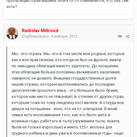
пропагандистская машина. Или кто-то сомневается, что она там
есть?
Radislav Millrood
Опубликовано:
4 января, 2012
Мы - это страна. Мы -это в том числе мои родные, которые
как и все практически, кто когда не был на фронте, имели
по чемодану облигаций вместо зарплаты. До погашение
этих облигаций больше половины выжившего населения,
наверное, не дожило. Внешние государственные долги
нашей страны, которые выплачивались до последних
десятилетий прошлого века, - это большое было бремя,
которое нам никто не списывал, в отличие от других стран,
которым тоже по тому лендлизу поставляли. А откуда все
деньги на погашение - ясно, что не от олигархов. В моей
семье есть воспоминания того, как это было жить в
военные годы, работать в тылу (труженики тыла, знаете,
были не только взрослые) и иметь 125 г. молока для
грудного ребенка в день уже и в послевоенные годы - надо