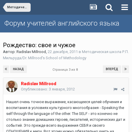
Методическая школа Р.П. Мильруда/Dr. Millrood's School of Methodology
Форум учителей английского языка
Рождество: свое и чужое
Автор:
Radislav Millrood
,
22 декабря, 2011
в
Методическая школа Р.П.
Мильруда/Dr. Millrood's School of Methodology
НАЗАД
ВПЕРЁД
Страница 3 из 8
Radislav Millrood
Опубликовано:
3 января, 2012
Нашел очень точное выражение, касающееся целей обучения и
воспитания в условиях культурного многообразия - Speaking the
self through the language of the other. The SELF - это конечно не
столько знание домашних героев, писателей, исторических дат и
событий. Это прежде всего выражения СЕБЯ и своего
ОТНОШЕНИЯ к миру. Вот этому нужно обязательно учить на