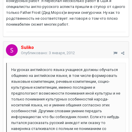
конкурсных работ. Я переслал нессколько работ в США и
специалисты англо-русского аспекта пришли в ступор от одного
только Father Frost (Дед Мороз)и внучки снегурочки. Ну как то
родственность не соответствует. не говоря о том что плохо
понимабелен сюжет многих работ.
Suliko
Опубликовано:
3 января, 2012
На уроках английского языка учащиеся должны обучаться
общению на английском языке, в том числе формировать
языковые компетенции, речевые компетенции, социо-
культурные компетенции, именно последние и
предпологают возможности понимания иной культуры и не
только понимания культурных особенностей народа-
носителей языка, но и умение общения соглассно этих
особенностей. Другими словами умение передать
информациютак что бы собеседник понял. Если кто нибудь
пытался рассказать русский анекдот или сказку то
наверняка сталкивался с полным не пониманием со