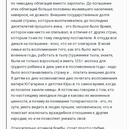
по чемодану облигаций вместо зарплаты. До погашение
этих облигаций больше половины выжившего населения,
наверное, не дожило. Внешние государственные долги
нашей страны, которые выплачивались до последних
десятилетий прошлого века, - это большое было бремя,
которое нам никто не списывал, в отличие от других стран,
которым тоже по тому лендлизу поставляли. А откуда все
деньги на погашение - ясно, что не от олигархов. В моей
семье есть воспоминания того, как это было жить в
военные годы, работать в тылу (труженики тыла, знаете,
были не только взрослые) и иметь 125 г. молока для
грудного ребенка в день уже и в послевоенные годы - надо
было восстанавливать страну и ... платить внешние долги.
Я детям ко дню космонавтики даю почитать воспоминания
матери Ю.Гагарина о детстве Юры в то самое время, когда
их поселок заняли немцы. А потом мы говорим о том, кто
по-настоящему звездные люди и каковы их жизненные
ценности, и почему их понимание толерантности - это, по
сути, уметь видеть в людях лучшее, человеческое, что и
помогает исключать враждебное отношение к другим
народам, но и не позволяет унижать свой.
Относительно атомной бомбы, стоит просто глубже