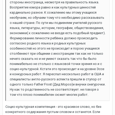
стороны иностранца, несмотря на правильность языка.
Восприятие юмора равно и как культурных ценностей
кардинально разное. К сожалению мы этому учащихся
необучаем, но обучаем тому что необходимо рассказывать
о нашей стране. По сути мы подменяем учителей русского
языка, литературы, истории, географии, обществоведения,
экономики( к сожалению не везде есть подобный предмет).
Формирование личности ребёнка должно происходить
соглассно родного языка и родных культурных
особенностей но этого не происходит и порою учащиеся
столбенеют при общении с иностранцем так как не только
нечего сказать но и не умеют сказать так что бы было
понимабельно не столько с языковой точки зрения но и с
социо-культурной. Кстати это происходит и на уровне Эссе
и конкурсных работ. Я переслал нессколько работ в США и
специалисты англо-русского аспекта пришли в ступор от
одного только Father Frost (Дед Мороз)и внучки снегурочки.
Ну как то родственность не соответствует. не говоря о
том что плохо понимабелен сюжет многих работ.
Социо-культурная компетенция - это красивое слово, но без
конкретного содержания пустым словом и останется. Если