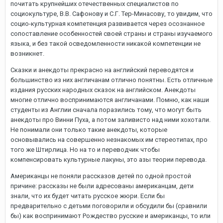
почитать крупнейших отечественных специалистов по
социокультуре, В.В. Сафонову и С.Г. Тер-Минасову, то увидим, что
социо-культурная компетенция развивается через осознанное
сопоставление особенностей своей страны и страны изучаемого
языка, и без такой осведомленности никакой компетенции не
возникнет.
Сказки и анекдоты прекрасно на английский переводятся и
большинство из них англичанам отлично понятны. Есть отличные
издания русских народных сказок на английском. Анекдоты
многие отлично воспринимаются англичанами. Помню, как наши
студенты из Англии сначала поразились тому, что могут быть
анекдоты про Винни Пуха, а потом заливисто над ними хохотали.
Не понимали они только такие анекдоты, которые
основывались на совершенно незнакомых им стереотипах, про
того же Штирлица. Но на то и переводчик чтобы
компенсировать культурные лакуны, это азы теории перевода.
Американцы не поняли рассказов детей по одной простой
причине: рассказы не были адресованы американцам, дети
знали, что их будет читать русское жюри. Если бы
предварительно с детьми поговорили и обсудили бы (сравнили
бы) как воспринимают Рождество русские и американцы, то или