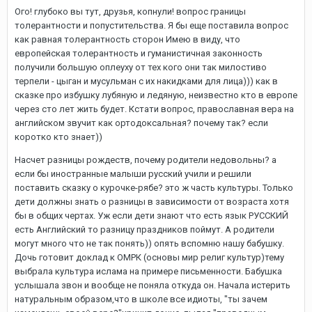
Ого! глубоко вы тут, друзья, копнули! вопрос границы
толерантности и попустительства. Я бы еще поставила вопрос
как равная толерантность сторон Имею в виду, что
европейская толерантность и гуманистичная законность
получили большую оплеуху от тех кого они так милостиво
терпели - цыган и мусульман с их накидками для лица))) как в
сказке про избушку лубяную и ледяную, неизвестно кто в европе
через сто лет жить будет. Кстати вопрос, православная вера на
английском звучит как ортодоксальная? почему так? если
коротко кто знает))
Насчет разницы рождеств, почему родители недовольны? а
если бы иностранные малыши русский учили и решили
поставить сказку о курочке-рябе? это ж часть культуры. Только
дети должны знать о разницы в зависимости от возраста хотя
бы в общих чертах. Уж если дети знают что есть язык РУССКИЙ
есть Английский то разницу праздников поймут. А родители
могут много что не так понять)) опять вспомню нашу бабушку.
Дочь готовит доклад к ОМРК (основы мир религ культур)тему
выбрала культура ислама на примере письменности. Бабушка
услышала звон и вообще не поняла откуда он. Начала истерить
натуральным образом,что в школе все идиоты, "ты зачем