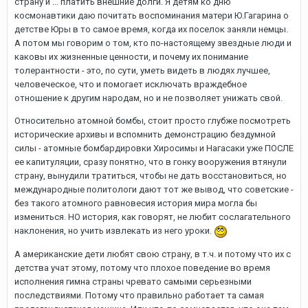
страну и ... платить внешние долги. Я детям ко дню
космонавтики даю почитать воспоминания матери Ю.Гагарина о
детстве Юры в то самое время, когда их поселок заняли немцы.
А потом мы говорим о том, кто по-настоящему звездные люди и
каковы их жизненные ценности, и почему их понимание
толерантности - это, по сути, уметь видеть в людях лучшее,
человеческое, что и помогает исключать враждебное
отношение к другим народам, но и не позволяет унижать свой.
Относительно атомной бомбы, стоит просто глубже посмотреть
исторические архивы и вспомнить демонстрацию бездумной
силы - атомные бомбардировки Хиросимы и Нагасаки уже ПОСЛЕ
ее капитуляции, сразу понятно, что в гонку вооружения втянули
страну, вынудили тратиться, чтобы не дать восстановиться, но
международные политологи дают тот же вывод, что советские -
без такого атомного равновесия история мира могла бы
измениться. НО история, как говорят, не любит сослагательного
наклонения, но учить извлекать из него уроки.
А американские дети любят свою страну, в т.ч. и потому что их с
детства учат этому, потому что плохое поведение во время
исполнения гимна страны чревато самыми серьезными
последствиями. Потому что правильно работает та самая