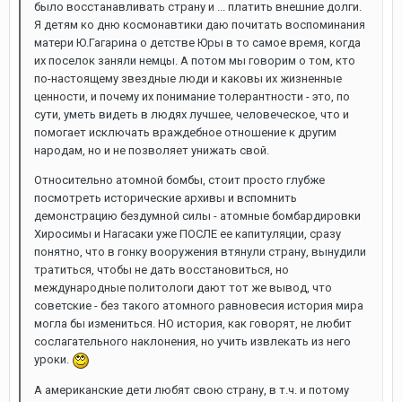
было восстанавливать страну и ... платить внешние долги.
Я детям ко дню космонавтики даю почитать воспоминания
матери Ю.Гагарина о детстве Юры в то самое время, когда
их поселок заняли немцы. А потом мы говорим о том, кто
по-настоящему звездные люди и каковы их жизненные
ценности, и почему их понимание толерантности - это, по
сути, уметь видеть в людях лучшее, человеческое, что и
помогает исключать враждебное отношение к другим
народам, но и не позволяет унижать свой.
Относительно атомной бомбы, стоит просто глубже
посмотреть исторические архивы и вспомнить
демонстрацию бездумной силы - атомные бомбардировки
Хиросимы и Нагасаки уже ПОСЛЕ ее капитуляции, сразу
понятно, что в гонку вооружения втянули страну, вынудили
тратиться, чтобы не дать восстановиться, но
международные политологи дают тот же вывод, что
советские - без такого атомного равновесия история мира
могла бы измениться. НО история, как говорят, не любит
сослагательного наклонения, но учить извлекать из него
уроки.
А американские дети любят свою страну, в т.ч. и потому