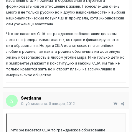
населения стали поднимать образование в глубинке и
формировать новое отношение к жизни. Переселенцев очень
много и не только русских но и других национальностей и выбрав
националистический лозунг ЛДПР проиграла, хотя Жириновский
сам уроженец Казахстана.
Что же касается США то гражданское образование целиком
лежит на федеральных властях, которые и финансируют этот
вид образования. Но дети США воспитываютя с с пелёнок
любви к родине, так как эта родина обеспечила им достойную
жизнь и безопасность в любом уголке мира. И не только дети но
и эмигранты уважают и конституцию и законы США, им там не
только нравится жить но и строят планы на ассимиляцию в
американское общество.
Svetlanna
Опубликовано:
5 января, 2012
Что же касается США то гражданское образование