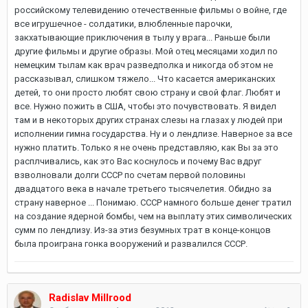
российскому телевидению отечественные фильмы о войне, где
все игрушечное - солдатики, влюбленные парочки,
закхатывающие приключения в тылу у врага... Раньше были
другие фильмы и другие образы. Мой отец месяцами ходил по
немецким тылам как врач разведполка и никогда об этом не
рассказывал, слишком тяжело... Что касается американских
детей, то они просто любят свою страну и свой флаг. Любят и
все. Нужно пожить в США, чтобы это почувствовать. Я видел
там и в некоторых других странах слезы на глазах у людей при
исполнении гимна государства. Ну и о лендлизе. Наверное за все
нужно платить. Только я не очень представляю, как Вы за это
расплчивались, как это Вас коснулось и почему Вас вдруг
взволновали долги СССР по счетам первой половины
двадцатого века в начале третьего тысячелетия. Обидно за
страну наверное ... Понимаю. СССР намного больше денег тратил
на создание ядерной бомбы, чем на выплату этих символических
сумм по лендлизу. Из-за этиз безумных трат в конце-концов
была проиграна гонка вооружений и развалился СССР.
Radislav Millrood