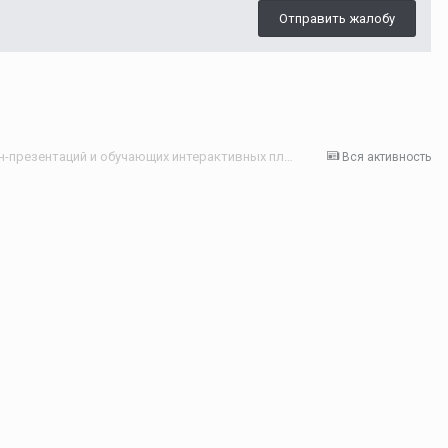
Отправить жалобу
Создание анимированных онлайн-презентаций и обучающих интерактивных плакатов-глогов для учителей английского языка
Вся активность