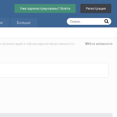
Уже зарегистрированы? Войти
Регистрация
ия
Больше
Создание анимированных онлайн-презентаций и обучающих интерактивных плакатов-глогов для учителей английского языка
Вся активность