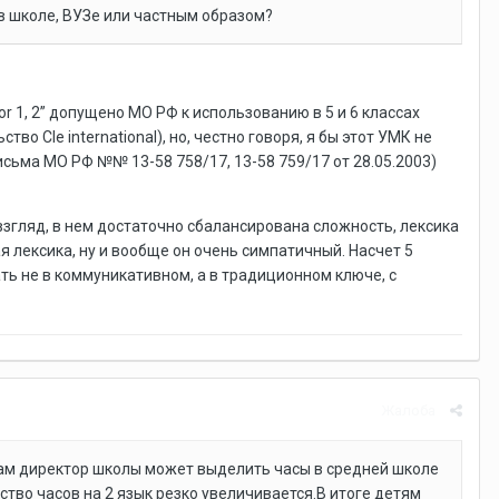
 в школе, ВУЗе или частным образом?
r 1, 2” допущено МО РФ к использованию в 5 и 6 классах
о Cle international), но, честно говоря, я бы этот УМК не
сьма МО РФ №№ 13-58 758/17, 13-58 759/17 от 28.05.2003)
 взгляд, в нем достаточно сбалансирована сложность, лексика
 лексика, ну и вообще он очень симпатичный. Насчет 5
ть не в коммуникативном, а в традиционном ключе, с
Жалоба
вам директор школы может выделить часы в средней школе
ство часов на 2 язык резко увеличивается.В итоге детям