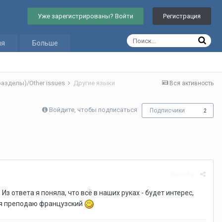
Уже зарегистрированы? Войти
Регистрация
ия
Больше
азделы)/Other issues
Другие языки
Вся активность
Войдите, чтобы подписаться
Подписчики
2
Жалоба
з ответа я поняла, что всё в наших руках - будет интерес,
о я преподаю французский