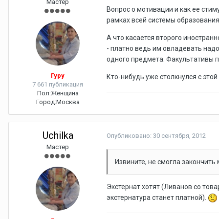
Мастер
Вопрос о мотивации и как ее сти
рамках всей системы образования.
А что касается второго иностранно
- платно ведь им овладевать надо
одного предмета. Факультативы п
Гуру
Кто-нибудь уже столкнулся с этой
7 661 публикация
Пол:
Женщина
Город:
Москва
Uchilka
Опубликовано:
30 сентября, 2012
Мастер
Извините, не смогла закончить
Экстернат хотят (Ливанов со товар
экстернатура станет платной).