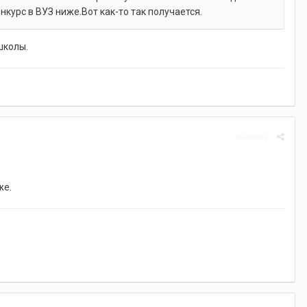
курс в ВУЗ ниже.Вот как-то так получается.
школы.
Жалоба
же.