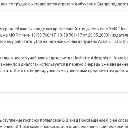
ня как-то трудно выстраивается стратегия обучения. Вы преподаете
ля средней школы вроде как кроме синей птицы есть еще УМК “Junio
 МО РФ №№ 13-58 760/17, 13-58 761/17 от 28.05.2003) (издательств
по нему работать. Для начальной школы допущено ALEX ET ZOE (пи
ительно нового учебника издательства Hachette Adosphère. На мой
ажениях и диалогах используется в первую очередь уже введенная
работать. Хотя я с индивидуальными учениками предпочитаю работа
ыступление госпожи Копыловой В.В. (изд.Просвещение)По её сло
 учеников).Тоже самое происходит в старшем звене, причем количе