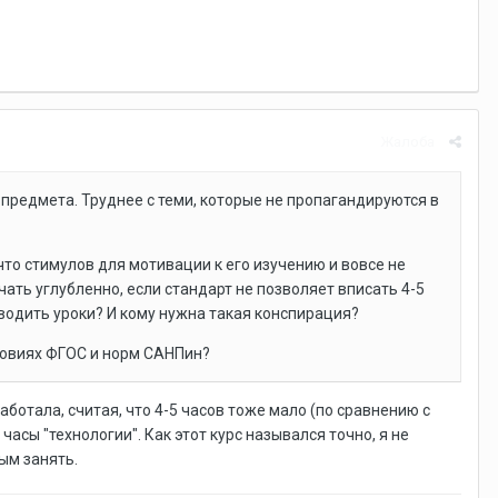
Жалоба
предмета. Труднее с теми, которые не пропагандируются в
к что стимулов для мотивации к его изучению и вовсе не
чать углубленно, если стандарт не позволяет вписать 4-5
водить уроки? И кому нужна такая конспирация?
словиях ФГОС и норм САНПин?
ботала, считая, что 4-5 часов тоже мало (по сравнению с
часы "технологии". Как этот курс назывался точно, я не
ным занять.