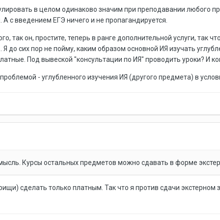
мулировать в целом одинаково значим при преподавании любого пр
 А с введением ЕГЭ ничего и не пропагандируется.
го, так он, простите, теперь в ранге дополнительной услуги, так ч
. Я до сих пор не пойму, каким образом основной ИЯ изучать углубл
латные. Под вывеской "консультации по ИЯ" проводить уроки? И к
 проблемой - углубленного изучения ИЯ (другого предмета) в усл
 мысль. Курсы остальных предметов можно сдавать в форме экстерн
ищи) сделать только платным. Так что я против сдачи экстерном за