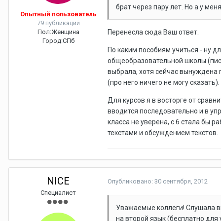
брат через пару лет. Но а у ме
Опытный пользователь
79 публикаций
Пол:
Женщина
Перенесла сюда Ваш ответ.
Город:
СПб
По каким пособиям учиться - ну д
общеобразовательной школы (письма
выбрала, хотя сейчас вынуждена 
(про него ничего не могу сказать).
Для курсов я в восторге от сравн
вводится последовательно и в упр
класса не уверена, с 6 стала бы 
текстами и обсуждением текстов.
NICE
Опубликовано:
30 сентября, 2012
Специалист
Уважаемые коллеги! Слушала в
на второй язык (бесплатно для