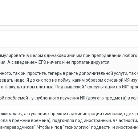
тимулировать в целом одинаково значим при преподавании любого 
ия. А с введением ЕГЭ ничего и не пропагандируется.
нного, так он, простите, теперь в ранге дополнительной услуги, та
девать надо. Я до сих пор не пойму, каким образом основной ИЯ изу
а. Факультативы платные. Под вывеской "консультации по ИЯ" про
той проблемой - углубленного изучения ИЯ (другого предмета) в у
лкивалась, а в условиях прежних администрация гимназии, где я ра
ола в прежние времена), подгоняла под иностранный, в частности, 
дов-переводчиков". Чтобы и под "технологию" подвести, и иностран