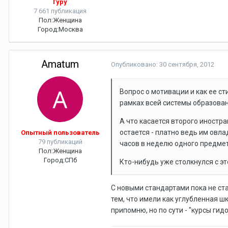
Гуру
7 661 публикация
Пол:
Женщина
Город:
Москва
Amatum
Опубликовано:
30 сентября, 2012
Вопрос о мотивации и как ее с
рамках всей системы образован
А что касается второго иностра
остается - платно ведь им овла
Опытный пользователь
79 публикаций
часов в неделю одного предмет
Пол:
Женщина
Город:
СПб
Кто-нибудь уже столкнулся с э
С новыми стандартами пока не ста
тем, что имели как углубленная шк
припомню, но по сути - "курсы ги