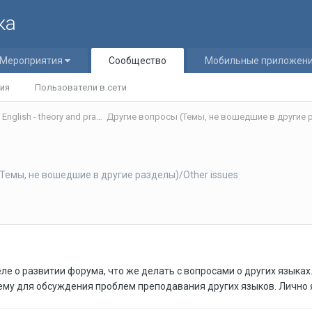
ка
Мероприятия
Сообщество
Мобильные приложен
ия
Пользователи в сети
Теория и практика обучения английскому языку/Teaching English - theory and practice
Другие вопросы (Темы, не вошедшие в другие р
Темы, не вошедшие в другие разделы)/Other issues
е о развитии форума, что же делать с вопросами о других языках. И
 тему для обсуждения проблем преподавания других языков. Личн