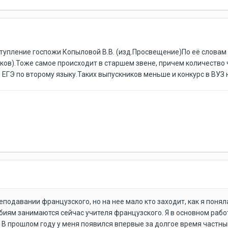
упление госпожи Копыловой В.В. (изд.Просвещение)По её словам
ков).Тоже самое происходит в старшем звене, причем количество 
ЕГЭ по второму языку.Таких выпускников меньше и конкурс в ВУЗ н
преподавании французского, но на нее мало кто заходит, как я поня
обиям занимаются сейчас учителя французского. Я в основном рабо
 В прошлом году у меня появился впервые за долгое время частны