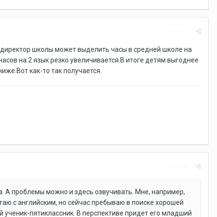
Жалоба
 директор школы может выделить часы в средней школе на
часов на 2 язык резко увеличивается.В итоге детям выгоднее
иже.Вот как-то так получается.
Жалоба
ла. А проблемы можно и здесь озвучивать. Мне, например,
таю с английским, но сейчас пребываю в поиске хорошей
й ученик-пятиклассник. В перспективе придет его младший