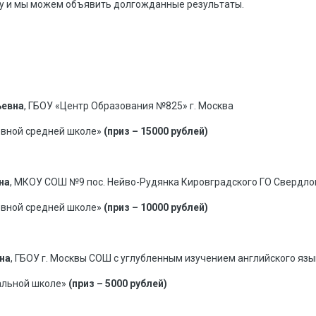
у и мы можем объявить долгожданные результаты.
ьевна
, ГБОУ «Центр Образования №825» г. Москва
овной средней школе»
(приз – 15000 рублей)
на
, МКОУ СОШ №9 пос. Нейво-Рудянка Кировградского ГО Свердло
овной средней школе»
(приз – 10000 рублей)
вна
, ГБОУ г. Москвы СОШ с углубленным изучением английского яз
альной школе»
(приз – 5000 рублей)