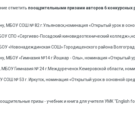
ение отметить
поощрительными призами авторов 6 конкурсных 
ну, МБОУ СОШ № 82 г.Ульяновск,номинация «Открытый урок в осн
ФГБОУ СПО «Сергиево-Посадский киновидеотехнический колледж»,н
БОУ «Новонадеждинская СОШ» Городищенского района Волгоградс
у, МБОУ «Гимназия №14 г.Йошкар - Олы», номинация «Открытый ур
, МБОУ Гимназия № 24 г.Междуреченск Кемеровской области, ном
ОУ СОШ № 53 г. Иркутск, номинация «Открытый урок в основной сре
ощрительные призы - учебник и книга для учителя УМК "English for