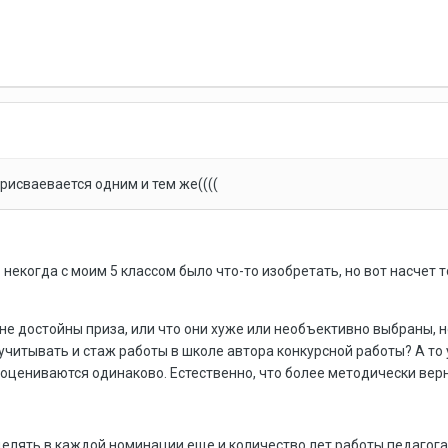
рисваевается одним и тем же((((
 некогда с моим 5 классом было что-то изобретать, но вот насчет т
ы не достойны приза, или что они хуже или необъективно выбраны, 
читывать и стаж работы в школе автора конкурсной работы? А то у 
да оцениваются одинаково. Естественно, что более методически вер
лять в каждой номинации еще и количество лет работы педагога 