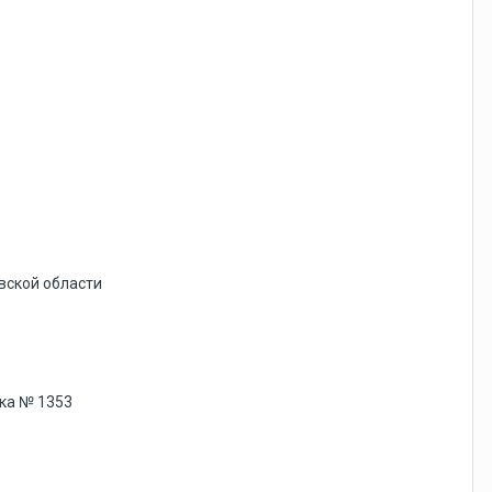
вской области
ыка № 1353