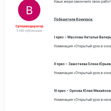
Наше жюри закончило свою работ
Победители Конкурса:
Супермодератор
5 383 публикации
I приз – Маслова Наталья Валер
Номинация «Открытый урок в осн
II приз – Замотаева Елена Юрьев
Номинация «Открытый урок в осн
III приз – Орлова Юлия Михайло
Номинация «Открытый урок в нач