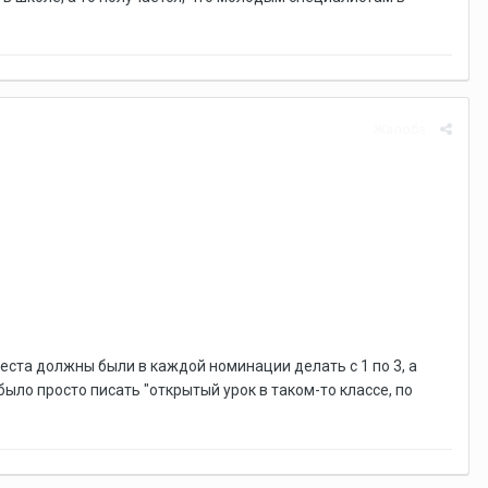
Жалоба
места должны были в каждой номинации делать с 1 по 3, а
ыло просто писать "открытый урок в таком-то классе, по