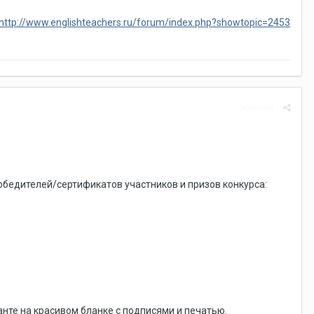
http://www.englishteachers.ru/forum/index.php?showtopic=2453
Жалоба
едителей/сертификатов участников и призов конкурса:
те на красивом бланке с подписями и печатью.