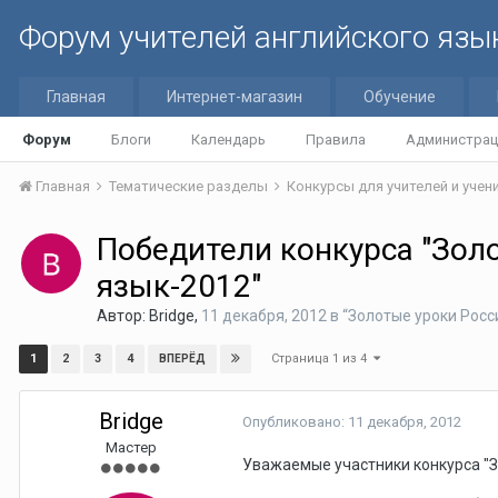
Форум учителей английского язы
Главная
Интернет-магазин
Обучение
Форум
Блоги
Календарь
Правила
Администрац
Главная
Тематические разделы
Конкурсы для учителей и уче
Победители конкурса "Зол
язык-2012"
Автор:
Bridge
,
11 декабря, 2012
в
“Золотые уроки Росси
Страница 1 из 4
1
2
3
4
ВПЕРЁД
Bridge
Опубликовано:
11 декабря, 2012
Мастер
Уважаемые участники конкурса "З