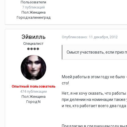
Пользователи
7 публикаций
Пол:
Женщина
Город:
калининград
Эйвилль
Опубликовано:
11 декабря, 2012
Специалист
Смысл участвовать, если приз п
Моей работы в этом году не было -
сто!
Опытный пользователь
474 публикации
Нет, я не хочу сказать, что работ
Пол:
Женщина
при делении на номинации также у
Город:
N
и тех, кто работает всего два го
Предлагаю в следующем году выде