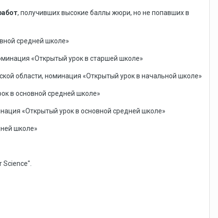
работ
, получивших высокие баллы жюри, но не попавших в
овной средней школе»
оминация «Открытый урок в старшей школе»
кой области, номинация «Открытый урок в начальной школе»
ок в основной средней школе»
инация «Открытый урок в основной средней школе»
дней школе»
 Science".