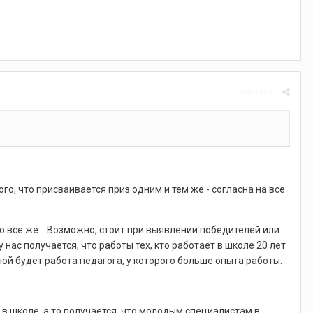
Жалоба
ого, что присваивается приз одним и тем же - согласна на все
но все же... Возможно, стоит при выявлении победителей или
нас получается, что работы тех, кто работает в школе 20 лет
ной будет работа педагога, у которого больше опыта работы.
в школе, а то получается, что молодым специалистам в