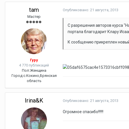
tam
Опубликовано:
21 августа, 2013
Мастер
С разрешения авторов курса "Ha
портала благодарит Клару Иса
К сообщению прикреплен новы
Гуру
4 770 публикаций
Пол:
Женщина
Город:
с.Кокино,Брянская
область
Irina&K
Опубликовано:
21 августа, 2013
Огромное спасибо!!!!!!