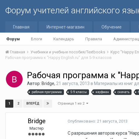
Форум учителей английского язы
Главная
Интернет-магазин
Обучение
Форум
Блоги
Календарь
Правила
Администрац
Главная
Учебники и учебные пособия/Textbooks
Курс "Happy En
Рабочая программа к "Happy English.ru" для 5-9 классов
Рабочая программа к "Happy
Автор:
Bridge
,
21 августа, 2013
в
Материалы из книг дл
рабочая программа
5-9 классы
кауфман
скачать
Страница 1 из 2
1
2
ВПЕРЁД
Bridge
Опубликовано:
21 августа, 2013
Мастер
С разрешения авторов курса "Happ