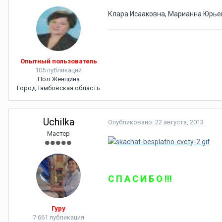
Клара Исааковна, Марианна Юрье
Опытный пользователь
105 публикаций
Пол:
Женщина
Город:
Тамбовская область
Uchilka
Опубликовано:
22 августа, 2013
Мастер
С П А С И Б О !!!
Гуру
7 661 публикация