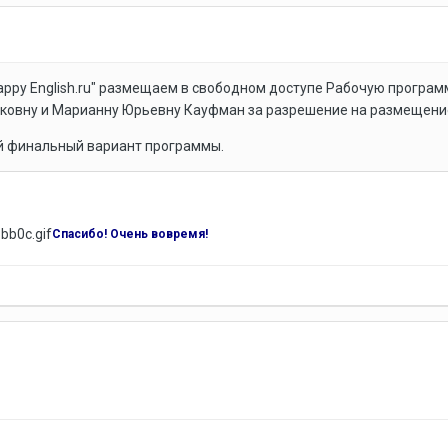
ppy English.ru" размещаем в свободном доступе Рабочую программу
аковну и Марианну Юрьевну Кауфман за разрешение на размещени
й финальный вариант программы.
Спасибо! Очень вовремя!