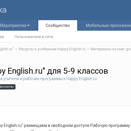
ка
Мероприятия
Сообщество
Мобильные приложен
ия
Пользователи в сети
glish.ru"
Ресурсы к учебникам Happy English.ru
Материалы из книг для
 English.ru" для 5-9 классов
я учителя и рабочие программы к Happy English.ru
бесплатно
y English.ru" размещаем в свободном доступе Рабочую программу к 