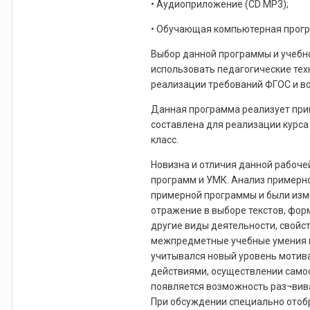
• Аудиоприложение (CD MP3);
• Обучающая компьютерная програ
Выбор данной программы и учебно
использовать педагогические те
реализации требований ФГОС и в
Данная программа реализует прин
составлена для реализации курса 
класс.
Новизна и отличия данной рабоче
программ и УМК. Анализ примерно
примерной программы и были изме
отражение в выборе текстов, фор
другие виды деятельности, свойс
межпредметные учебные умения и
учитывался новый уровень мотива
действиями, осуществлении само
появляется возможность раз¬вива
При обсуждении специально отобр