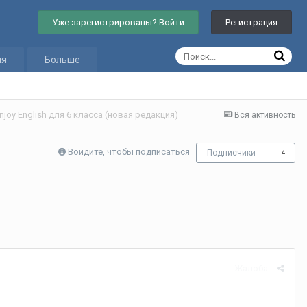
Уже зарегистрированы? Войти
Регистрация
ия
Больше
joy English для 6 класса (новая редакция)
Вся активность
Войдите, чтобы подписаться
Подписчики
4
Жалоба