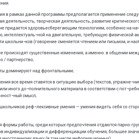
ения.
ия в рамках данной программы предполагается применение следу
ая деятельность, творческая деятельность, развитие критическог
е придается здоровьесберегающим технологиям, особенно на начал
ю, интеллектуаль¬ной на двигательную, требующую физической ак
и школьни¬ков (говорение сменяется чтением или письмом, и нао
е происходят существенные изменения, а именно: в общении межд
о / партнерство;
оты доминируют над фронтальными;
учения все время ставятся в ситуацию выбора (текстов, упражне¬ни
 или иного до¬полнительного материала в соответствии с пот¬реб
чност¬ный смысл;
 школьников реф¬лексивные умения — умения видеть себя со стор
 формы работы, среди которых предпочтения отдаются парно-груп
ов индивидуализации и дифференциации обучения, большее значе
 иностранному языку (в том числе информационных).