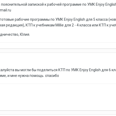
 пояснительной запиской к рабочей программе по УМК Enjoy English
mail.ru
отовые рабочие программы по УМК Enjoy English для 5 класса (новая
вая редакция), КТП к учебникам Millie для 2 - 4 класса или КТП к уч
дничество, Юлия.
луйста вы могли бы поделиться КТП по УМК Enjoy English для 6 кл
мме, и мне нужна помощь. спасибо