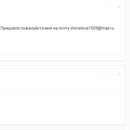
Жалоба
). Пришлите пожалуйста мне на почту shmeleva1509@mail.ru
Жалоба