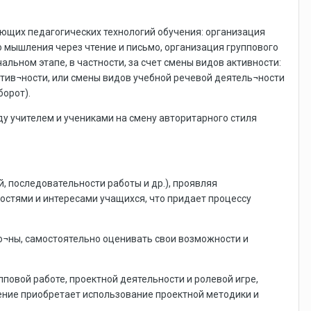
ющих педагогических технологий обучения: организация
о мышления через чтение и письмо, организация группового
ьном этапе, в частности, за счет смены видов активности:
тив¬ности, или смены видов учебной речевой деятель¬ности
борот).
у учителем и учениками на смену авторитарного стиля
й, последовательности работы и др.), проявляя
ностями и интересами учащихся, что придает процессу
о¬ны, самостоятельно оценивать свои возможности и
повой работе, проектной деятельности и ролевой игре,
ние приобретает использование проектной методики и