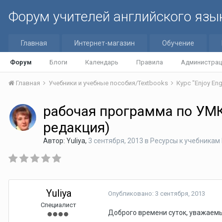
Форум учителей английского язы
Главная
Интернет-магазин
Обучение
Форум
Блоги
Календарь
Правила
Администрац
Главная
Учебники и учебные пособия/Textbooks
Курс "Enjoy Eng
рабочая программа по УМК E
редакция)
Автор:
Yuliya
,
3 сентября, 2013
в
Ресурсы к учебникам E
Yuliya
Опубликовано:
3 сентября, 2013
Специалист
Доброго времени суток, уважаемы