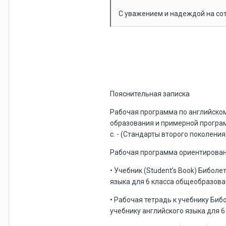
С уважением и надеждой на со
Пояснительная записка
Рабочая программа по английском
образования и примерной программ
с. - (Стандарты второго поколения
Рабочая программа ориентирована
• Учебник (Student’s Book) Биболе
языка для 6 класса общеобразоват
• Рабочая тетрадь к учебнику Бибо
учебнику английского языка для 6