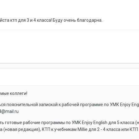
ста ктп для 3 и 4 класса! Буду очень благодарна.
мые коллеги!
ся пояснительной запиской к рабочей программе по УМК Enjoy Engl
84@mail.ru
 готовые рабочие программы по УМК Enjoy English для 5 класса (но
а (новая редакция), КТП к учебникам Millie для 2 - 4 класса или КТП