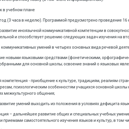
к в учебном плане
 год (3 часа в неделю). Программой предусмотрено проведение 16
развитие иноязычной коммуникативной компетенции в совокупност
ельной и способствует решению следующих задач изучения на вто
е коммуникативных умений в четырех основных вида речевой деятел
ние новыми языковыми средствами (фонетическими, орфографичес
обранными для основной школы; освоение знаний о языковых явле
 компетенция - приобщение к культуре, традициям, реалиям стран
ресам, психологическим особенностям учащихся основной школы 
иях межкультурного общения;
развитие умений выходить из положения в условиях дефицита язы
нция – дальнейшее развитие общих и специальных учебных умений
 приемами самостоятельного изучения языков и культур, в том ч