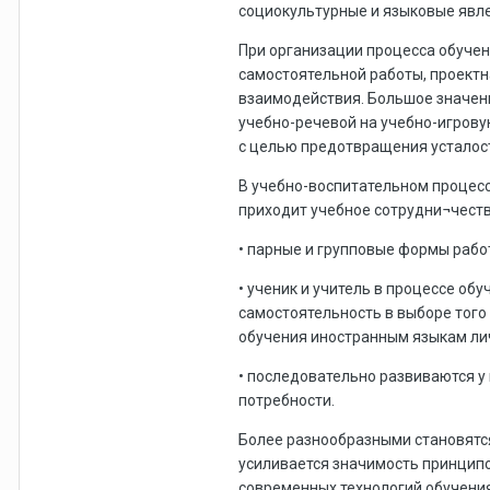
социокультурные и языковые явл
При организации процесса обучен
самостоятельной работы, проектн
взаимодействия. Большое значени
учебно-речевой на учебно-игрову
с целью предотвращения усталост
В учебно-воспитательном процесс
приходит учебное сотрудни¬честв
• парные и групповые формы раб
• ученик и учитель в процессе об
самостоятельность в выборе того
обучения иностранным языкам ли
• последовательно развиваются у
потребности.
Более разнообразными становятся
усиливается значимость принцип
современных технологий обучения