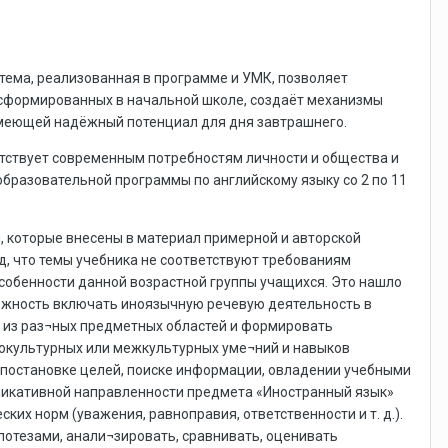
тема, реализованная в программе и УМК, позволяет
 сформированных в начальной школе, создаёт механизмы
имеющей надёжный потенциал для дня завтрашнего.
етствует современным потребностям личности и общества и
 образовательной программы по английскому языку со 2 по 11
я, которые внесены в материал примерной и авторской
, что темы учебника не соответствуют требованиям
собенности данной возрастной группы учащихся. Это нашло
можность включать иноязычную речевую деятельность в
я из раз¬ных предметных областей и формировать
окультурных или межкультурных уме¬ний и навыков
 постановке целей, поиске информации, овладении учебными
никативной направленности предмета «Иностранный язык»
х норм (уважения, равноправия, ответственности и т. д.).
отезами, анали¬зировать, сравнивать, оценивать