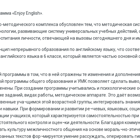
мма «Enjoy English».
-методического комплекса обусловлен тем, что методическая сис
хнологии, развивающие систему универсальных учебных действий,
оспитания личности, отвечающей на вызовы сегодняшнего дня и 
цип непрерывного образования по английскому языку, что соотв
английского языка в 6 классе, который является частью основной
й программы в том, что в ней отражены те изменения и дополнени
й программы общего образования и УМК позволяет сделать вывод
нены. При создании программы учитывались и психологические о
ме заданий, видах работы, методическом аппарате. Это даёт воз
твенные уча¬щимся этой возрастной группы, интегрировать знани
 навыки. При формировании и развитии ре¬чевых, языковых, соци
ции учащихся, который характеризуется самостоятельностью при
стоятельного контроля и оцен¬ки деятельности. Благодаря комму
ть культуру межличностного общения на основе мораль¬но-этически
анных текстов фор¬мируется умение рассуждать, оперировать гип