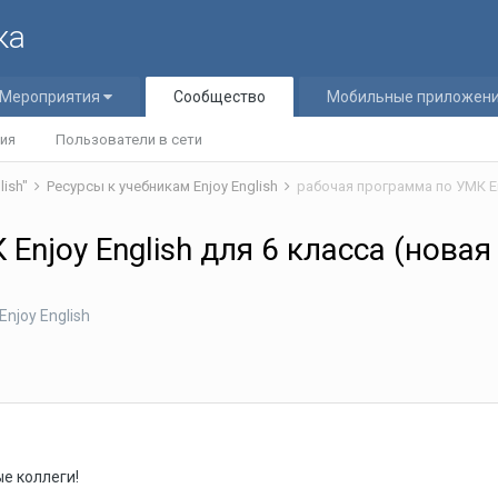
ка
Мероприятия
Сообщество
Мобильные приложен
ия
Пользователи в сети
lish"
Ресурсы к учебникам Enjoy English
рабочая программа по УМК En
njoy English для 6 класса (новая
njoy English
е коллеги!