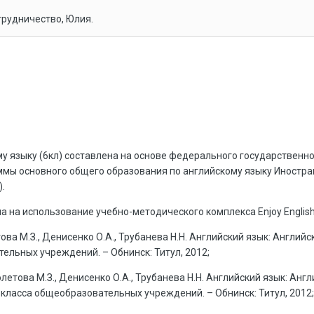
трудничество, Юлия.
у языку (6кл) составлена на основе федерального государственн
ы основного общего образования по английскому языку Иностранный я
).
 на использование учебно-методического комплекса Enjoy English 
това М.З., Денисенко О.А., Трубанева Н.Н. Английский язык: Английс
ельных учреждений. – Обнинск: Титул, 2012;
летова М.З., Денисенко О.А., Трубанева Н.Н. Английский язык: Англ
 класса общеобразовательных учреждений. – Обнинск: Титул, 2012;