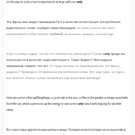
on the way to school we tookpotshots at dogs with our
catty
Эту фразу мне выдал переводчик Гугл в качестве иллюстрации употребления
выделенного слова, снабдив таким переводом:
на пути в школу мы взяли
расшатывали собак нашего
злобный.
автоматически
переведено
системой
Google
И вот я теперь гадаю, что бы это значило на самом деле? С
лово
catty
вроде как
используется в качестве существительного. Такое бывает? Моя подруга-
американка говорит, что нет.
И откуда вообще он (переводчик) мог эту фразу
выдрать? Приведено 29 примеров употребления слова. Вот еще один, но здесь
все понятно, можно только посмеяться над качеством перевода::
Here are some other upliftingthings: a cycle ride in the sun, coffee in the garden, a sleepy-eyed hello
fromthe cat, which summons up the energy to eat some
catty
lunch beforegoing for another
sleep.
Вот некоторые другие возвышенные вещи: Поездка на велосипеде на солнце,кофе в