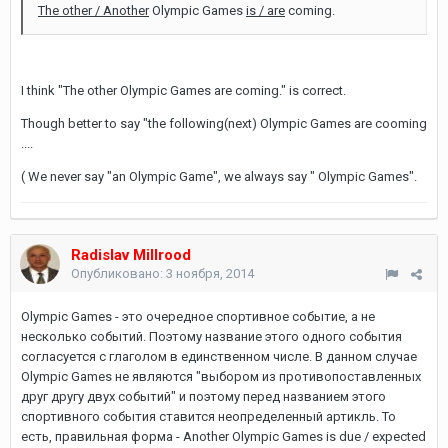
The other / Another
Olympic Games
is / are
coming.
I think "The other Olympic Games are coming." is correct.
Though better to say "the following(next) Olympic Games are cooming
....
( We never say "an Olympic Game", we always say " Olympic Games".
Radislav Millrood
Опубликовано:
3 ноября, 2014
Olympic Games - это очередное спортивное событие, а не
несколько событий. Поэтому название этого одного события
согласуется с глаголом в единственном числе. В данном случае
Olympic Games не являются "выбором из противопоставленных
друг другу двух событий" и поэтому перед названием этого
спортивного события ставится неопределенный артикль. То
есть, правильная форма - Another Olympic Games is due / expected