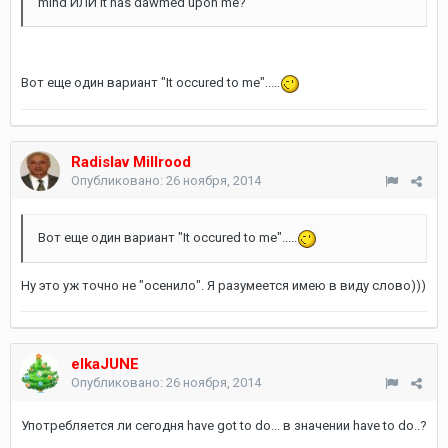
mind ИЛИ It has dawmed upon me?
Вот еще один вариант "It occured to me".....
Radislav Millrood
Опубликовано:
26 ноября, 2014
Вот еще один вариант "It occured to me".....
Ну это уж точно не "осенило". Я разумеется имею в виду слово)))
elkaJUNE
Опубликовано:
26 ноября, 2014
Употребляется ли сегодня have got to do... в значении have to do..?