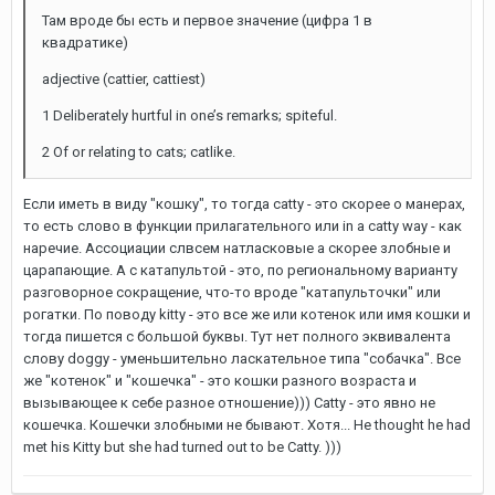
Там вроде бы есть и первое значение (цифра 1 в
квадратике)
adjective (cattier, cattiest)
1 Deliberately hurtful in one’s remarks; spiteful.
2 Of or relating to cats; catlike.
Если иметь в виду "кошку", то тогда catty - это скорее о манерах,
то есть слово в функции прилагательного или in a catty way - как
наречие. Ассоциации слвсем натласковые а скорее злобные и
царапающие. А с катапультой - это, по региональному варианту
разговорное сокращение, что-то вроде "катапульточки" или
рогатки. По поводу kitty - это все же или котенок или имя кошки и
тогда пишется с большой буквы. Тут нет полного эквивалента
слову doggy - уменьшительно ласкательное типа "собачка". Все
же "котенок" и "кошечка" - это кошки разного возраста и
вызывающее к себе разное отношение))) Catty - это явно не
кошечка. Кошечки злобными не бывают. Хотя... He thought he had
met his Kitty but she had turned out to be Catty. )))