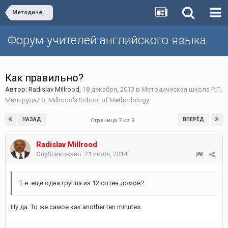
Методическая школа Р.П. Мильруда/Dr. Millrood's School of Methodology
Форум учителей английского языка
Как правильно?
Автор:
Radislav Millrood
,
18 декабря, 2013
в
Методическая школа Р.П.
Мильруда/Dr. Millrood's School of Methodology
НАЗАД
ВПЕРЁД
Страница 7 из 9
Radislav Millrood
Опубликовано:
21 июля, 2014
Т.е. еще одна группа из 12 сотен домов?
Ну да. То же самое как another ten minutes.