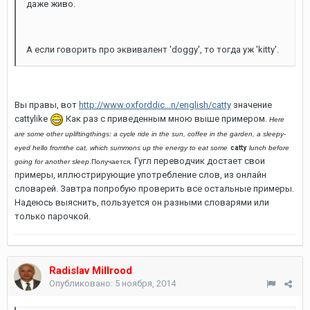
даже живо.
А если говорить про эквивалент 'doggy', то тогда уж 'kitty'.
Вы правы, вот
http://www.oxforddic...n/english/catty
значение
cattylike
Как раз с приведенным мною выше примером.
Here
are some other upliftingthings: a cycle ride in the sun, coffee in the garden, a sleepy-
eyed hello fromthe cat, which summons up the energy to eat some
catty
lunch before
Гугл переводчик достает свои
going for another sleep
.Получается
,
примеры, иллюстрирующие употребление слов, из онлайн
словарей. Завтра попробую проверить все остальные примеры.
Надеюсь выяснить, пользуется он разными словарями или
только парочкой.
Radislav Millrood
Опубликовано:
5 ноября, 2014