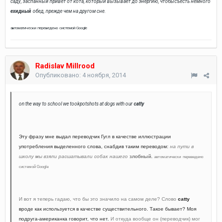
саду, заспанный привет от кота, который вызывает до энергию, чтобысъесть немного
ехидный
обед, прежде чем на другом сне.
автоматически
переведено
системой
Google
Radislav Millrood
Опубликовано:
4 ноября, 2014
on the way to school we tookpotshots at dogs with our
catty
Эту фразу мне выдал переводчик Гугл в качестве иллюстрации
употребления выделенного слова, снабдив таким переводом:
на пути в
школу мы взяли расшатывали собак нашего
злобный.
автоматически
переведено
системой
Google
И вот я теперь гадаю, что бы это значило на самом деле? С
лово
catty
вроде как используется в качестве существительного. Такое бывает? Моя
подруга-американка говорит, что нет.
И откуда вообще он (переводчик) мог