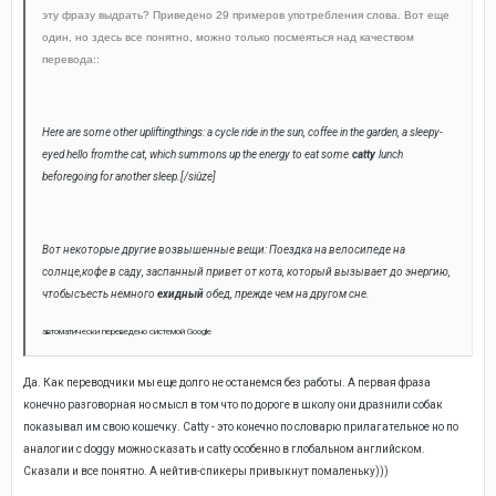
эту фразу выдрать? Приведено 29 примеров употребления слова. Вот еще
один, но здесь все понятно, можно только посмеяться над качеством
перевода::
Here are some other upliftingthings: a cycle ride in the sun, coffee in the garden, a sleepy-
eyed hello fromthe cat, which summons up the energy to eat some
catty
lunch
beforegoing for another sleep.[/siûze]
Вот некоторые другие возвышенные вещи: Поездка на велосипеде на
солнце,кофе в саду, заспанный привет от кота, который вызывает до энергию,
чтобысъесть немного
ехидный
обед, прежде чем на другом сне.
автоматически
переведено
системой
Google
Да. Как переводчики мы еще долго не останемся без работы. А первая фраза
конечно разговорная но смысл в том что по дороге в школу они дразнили собак
показывал им свою кошечку. Catty - это конечно по словарю прилагательное но по
аналогии с doggy можно сказать и catty особенно в глобальном английском.
Сказали и все понятно. А нейтив-спикеры привыкнут помаленьку)))