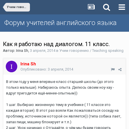
Учим говорению / Teaching speaking
Форум учителей английского языка
Как я работаю над диалогом. 11 класс.
Автор:
Irina Sh
,
3 апреля, 2014
в
Учим говорению / Teaching speaking
Irina Sh
Опубликовано:
3 апреля, 2014
В этом году у меня впервые класс старшей школы (до этого
только малыши). Набираюсь опыта. Делюсь своим ноу-хау -
вдруг пригодится ещё-менее-опытным))
1 шаг. Выбираю жизненную тему в учебнике ( 11 классе это
каждая вторая). В этот раз взяли Как пожаловаться соседу на
проблему, источником которой он является)) (типа собака лает,
запах пищи, машину блокирует и т.п.)
2 шаг. Урок начинаю c Отгадайте, о чём мы будем говорить