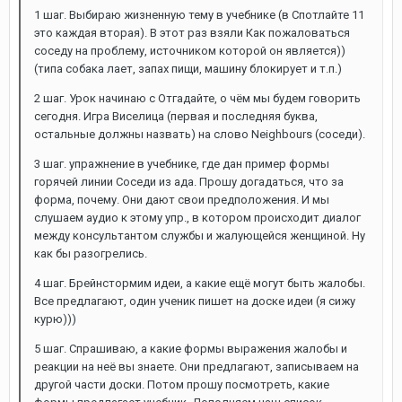
1 шаг. Выбираю жизненную тему в учебнике (в Спотлайте 11
это каждая вторая). В этот раз взяли Как пожаловаться
соседу на проблему, источником которой он является))
(типа собака лает, запах пищи, машину блокирует и т.п.)
2 шаг. Урок начинаю c Отгадайте, о чём мы будем говорить
сегодня. Игра Виселица (первая и последняя буква,
остальные должны назвать) на слово Neighbours (соседи).
3 шаг. упражнение в учебнике, где дан пример формы
горячей линии Соседи из ада. Прошу догадаться, что за
форма, почему. Они дают свои предположения. И мы
слушаем аудио к этому упр., в котором происходит диалог
между консультантом службы и жалующейся женщиной. Ну
как бы разогрелись.
4 шаг. Брейнстормим идеи, а какие ещё могут быть жалобы.
Все предлагают, один ученик пишет на доске идеи (я сижу
курю)))
5 шаг. Спрашиваю, а какие формы выражения жалобы и
реакции на неё вы знаете. Они предлагают, записываем на
другой части доски. Потом прошу посмотреть, какие