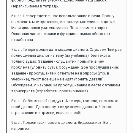
формы предлагает учебник. Дополняем наш список.
Переписываем в тетрадь.
6 шаг. Непосредственное использование в речи. Прошу
высказать мне претензии, используя материал на доске.
Мини диаложки учитель-ученик. То же самое в парах.
Основная часть лексики и функциональных оборотов
отработана.
7 шаг. Теперь время дать модель диалога. Слушаем 1ый раз
полноценный диалог на тему (из учебника), без текста,
только аудио. Задание - слушайте и поймите, в чём
проблема (уловить суть). Обсуждаем. 2ое прослушивание;
задание - прослушайте и ответьте на вопросы (упр. в
учебнике), текст всё ещё не видят (понять детали).
Обсуждаем. И наконец 3е прослушивание вместе с чтением
тарнскрипта (отработать произношение).
8 шаг. Собственный продукт. А теперь, говорю, составьте
свой диалог. Даю опору в виде схемы диалога. Чёткое
ограничение во врмени, иначе занесёт.
9 шаг. Презентация своего диалога. Видеозапись. Вот,
например