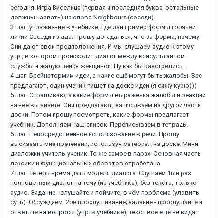
сегодня. Игра Виселица (первая и последняя буква, остальные
должны назвать) на слово Neighbours (соседи).
3 шаг. упражнение в учебнике, где дан пример формы горячей
линии Соседи из ада. Прошу догадаться, что за форма, почему.
Они дают свои предположения. И мы слушаем аудио к этому
упр., в котором происходит диалог между консультантом
службы и жалующейся женщиной. Ну как бы разогрелись.
4 шаг. Брейнстормим идеи, а какие ещё могут быть жалобы. Все
предлагают, один ученик пишет на доске идеи (я сижу курю)))
5 шаг. Спрашиваю, а какие формы выражения жалобы и реакции
на неё вы знаете. Они предлагают, записываем на другой части
доски. Потом прошу посмотреть, какие формы предлагает
учебник. Дополняем наш список. Переписываем в тетрадь.
6 шаг. Непосредственное использование в речи. Прошу
высказать мне претензии, используя материал на доске. Мини
диаложки учитель-ученик. То же самое в парах. Основная часть
лексики и функциональных оборотов отработана.
7 шаг. Теперь время дать модель диалога. Слушаем 1ый раз
полноценный диалог на тему (из учебника), без текста, только
аудио. Задание - слушайте и поймите, в чём проблема (уловить
суть). Обсуждаем. 2ое прослушивание; задание - прослушайте и
ответьте на вопросы (упр. в учебнике), текст всё ещё не видят