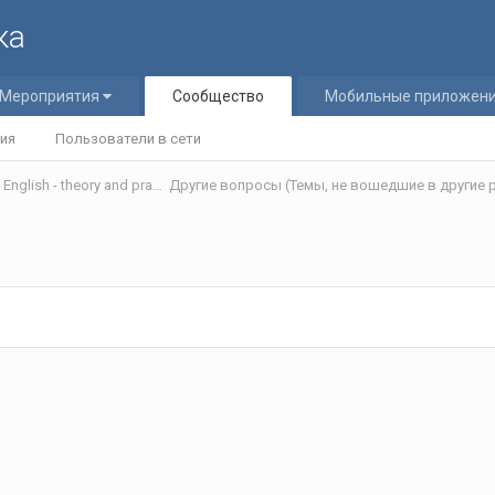
ка
Мероприятия
Сообщество
Мобильные приложен
ия
Пользователи в сети
Теория и практика обучения английскому языку/Teaching English - theory and practice
Другие вопросы (Темы, не вошедшие в другие р