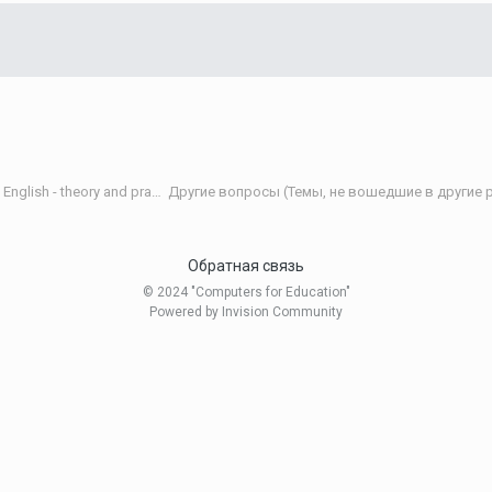
Теория и практика обучения английскому языку/Teaching English - theory and practice
Другие вопросы (Темы, не вошедшие в другие р
Обратная связь
© 2024 "Computers for Education"
Powered by Invision Community