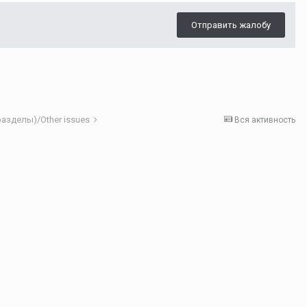
Отправить жалобу
азделы)/Other issues
Вся активность