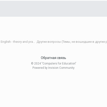
Теория и практика обучения английскому языку/Teaching English - theory and practice
Другие вопросы (Темы, не вошедшие в другие р
Обратная связь
© 2024 "Computers for Education"
Powered by Invision Community