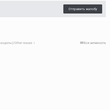
Отправить жалобу
азделы)/Other issues
Вся активность