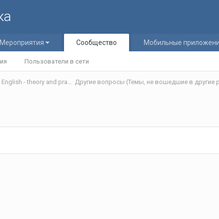
ка
Мероприятия
Сообщество
Мобильные приложен
ия
Пользователи в сети
Теория и практика обучения английскому языку/Teaching English - theory and practice
Другие вопросы (Темы, не вошедшие в другие р