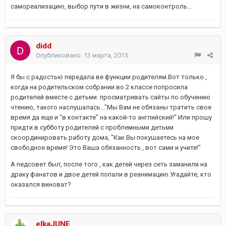
самореализацию, выбор пути в жизни, на самоконтроль...
didd
Опубликовано:
13 марта, 2015
Я бы с радостью передала ве функции родителям.Вот только ,
когда на родительском собрании во 2 классе попросила
родителей вместе с детьми просматривать сайты по обучению
чтению, такого наслушалась..."Мы Вам не обязаны тратить свое
время да еще и "в контакте" на какой-то английский!" Или прошу
придти в субботу родителей с проблемными детьми
скоординировать работу дома, "Как Вы покушаетесь на мое
свободное время! Это Ваша обязанность , вот сами и учите!"
А педсовет был, после того , как детей через сеть заманили на
драку фанатов и двое детей попали в реанимацию.Угадайте, кто
оказался виноват?
elkaJUNE