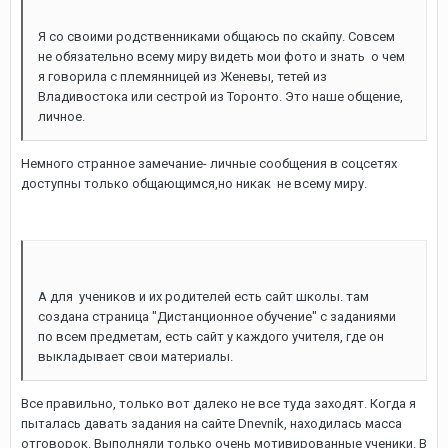
Я со своими родственниками общаюсь по скайпу. Совсем
не обязательно всему миру видеть мои фото и знать о чем
я говорила с племянницей из Женевы, тетей из
Владивостока или сестрой из Торонто. Это наше общение,
личное.
Немного странное замечание- личные сообщения в соцсетях
доступны только общающимся,но никак не всему миру.
А для учеников и их родителей есть сайт школы. там
создана страница "Дистанционное обучение" с заданиями
по всем предметам, есть сайт у каждого учителя, где он
выкладывает свои материалы.
Все правильно, только вот далеко не все туда заходят. Когда я
пыталась давать задания на сайте Dnevnik, находилась масса
отговорок. Выполняли только очень мотивированные ученики. В