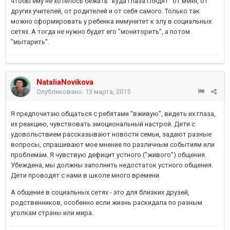
чтобы ему не хотелось бежать "куда глаза глядят" от меня, от
других учителей, от родителей и от себя самого. Только так
можно сформировать у ребенка иммунитет к злу в социальных
сетях. А тогда не нужно будет его "мониторить", а потом
"мытарить".
NataliaNovikova
Опубликовано:
13 марта, 2015
Я предпочитаю общаться с ребятами "вживую", видеть их глаза,
их реакцию, чувствовать эмоциональный настрой. Дети с
удовольствием рассказывают новости семьи, задают разные
вопросы, спрашивают мое мнение по различным событиям или
проблемам. Я чувствую дефицит устного ("живого") общения.
Убеждена, мы должны заполнить недостаток устного общения.
Дети проводят с нами в школе много времени.
А общение в социальных сетях - это для близких друзей,
родственников, особенно если жизнь раскидала по разным
уголкам страны или мира.