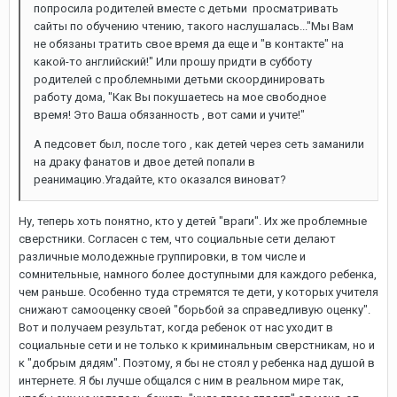
попросила родителей вместе с детьми просматривать
сайты по обучению чтению, такого наслушалась..."Мы Вам
не обязаны тратить свое время да еще и "в контакте" на
какой-то английский!" Или прошу придти в субботу
родителей с проблемными детьми скоординировать
работу дома, "Как Вы покушаетесь на мое свободное
время! Это Ваша обязанность , вот сами и учите!"
А педсовет был, после того , как детей через сеть заманили
на драку фанатов и двое детей попали в
реанимацию.Угадайте, кто оказался виноват?
Ну, теперь хоть понятно, кто у детей "враги". Их же проблемные
сверстники. Согласен с тем, что социальные сети делают
различные молодежные группировки, в том числе и
сомнительные, намного более доступными для каждого ребенка,
чем раньше. Особенно туда стремятся те дети, у которых учителя
снижают самооценку своей "борьбой за справедливую оценку".
Вот и получаем результат, когда ребенок от нас уходит в
социальные сети и не только к криминальным сверстникам, но и
к "добрым дядям". Поэтому, я бы не стоял у ребенка над душой в
интернете. Я бы лучше общался с ним в реальном мире так,