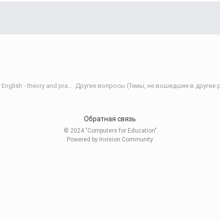
Теория и практика обучения английскому языку/Teaching English - theory and practice
Другие вопросы (Темы, не вошедшие в другие р
Обратная связь
© 2024 "Computers for Education"
Powered by Invision Community