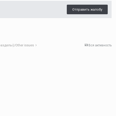
Отправить жалобу
азделы)/Other issues
Вся активность