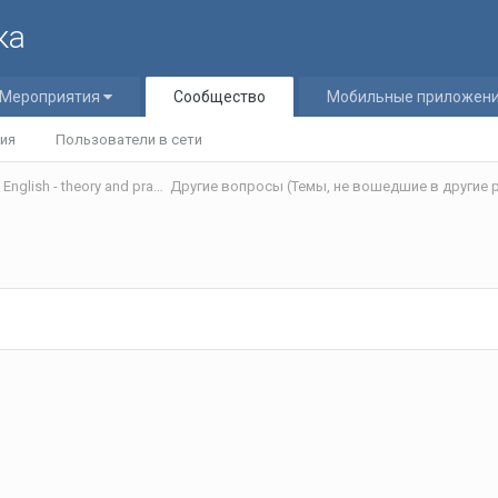
ка
Мероприятия
Сообщество
Мобильные приложен
ия
Пользователи в сети
Теория и практика обучения английскому языку/Teaching English - theory and practice
Другие вопросы (Темы, не вошедшие в другие р