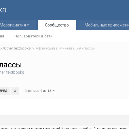
ка
Мероприятия
Сообщество
Мобильные приложен
ия
Пользователи в сети
и/Other textbooks
Афанасьева, Михеева 5-9 классы
классы
er textbooks
Страница 9 из 13
ЕРЁД
х школ, в которых режим занятий 5 недель учеба - 1 неделя каникул