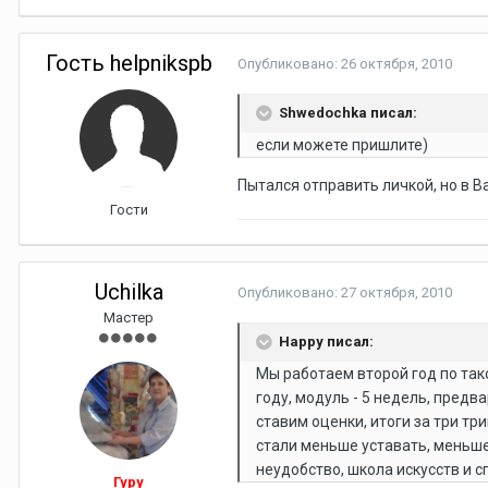
Гость helpnikspb
Опубликовано:
26 октября, 2010
Shwedochka писал:
если можете пришлите)
Пытался отправить личкой, но в В
Гости
Uchilka
Опубликовано:
27 октября, 2010
Мастер
Happy писал:
Мы работаем второй год по так
году, модуль - 5 недель, пред
ставим оценки, итоги за три т
стали меньше уставать, меньше 
неудобство, школа искусств и 
Гуру