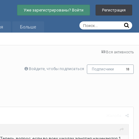
Уже зарегистрированы? Войти
Регистрация
ия
Больше
Вся активность
Войдите, чтобы подписаться
Подписчики
18
Жалоба
. Теперь вопрос: если во всех школах зянятия начинаются 1