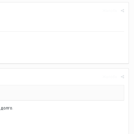
Жалоба
Жалоба
 долго.