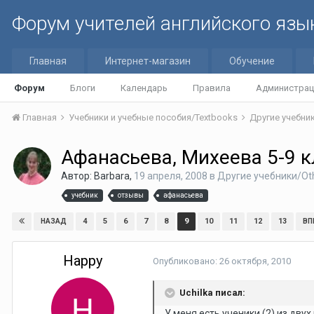
Форум учителей английского язы
Главная
Интернет-магазин
Обучение
Форум
Блоги
Календарь
Правила
Администрац
Главная
Учебники и учебные пособия/Textbooks
Другие учебник
Афанасьева, Михеева 5-9 
Автор:
Barbara
,
19 апреля, 2008
в
Другие учебники/Oth
учебник
отзывы
афанасьева
4
5
6
7
8
9
10
11
12
13
НАЗАД
ВП
Happy
Опубликовано:
26 октября, 2010
Uchilka писал:
У меня есть ученики (2) из дву