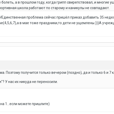
болеть, а в прошлом году, когда грипп свирепствовал, и многие у
спортивная школа работают по старому и каникулы не совпадают.
!Единственная проблема сейчас пришёл приказ добавить 35 недел
е(4,5,6,7),а в мае тоже праздники,то дети не ущемлены.)))А учре
ма. Поэтому получится только вечером (поздно), да и только 6 и 7 
"? У нас их никуда не переносили.
на 1...если можете пришлите)