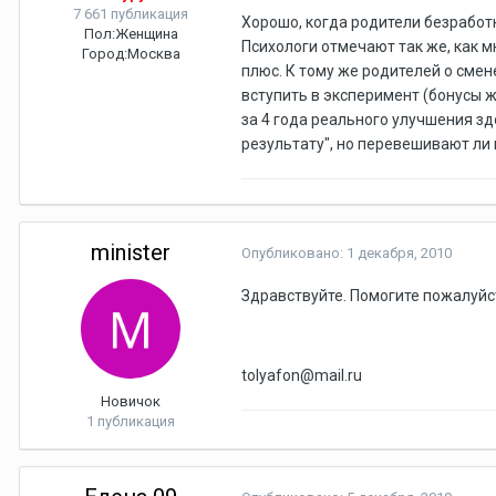
7 661 публикация
Хорошо, когда родители безработны
Пол:
Женщина
Психологи отмечают так же, как м
Город:
Москва
плюс. К тому же родителей о смен
вступить в эксперимент (бонусы ж
за 4 года реального улучшения зд
результату", но перевешивают ли
minister
Опубликовано:
1 декабря, 2010
Здравствуйте. Помогите пожалуйст
tolyafon@mail.ru
Новичок
1 публикация