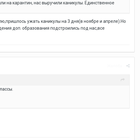
шли на карантин, нас выручили каникулы. Единственное
ю,пришлось ужать каникулы на 3 дня(в ноябре и апреле).Но
ждения доп. образования подстроились под нас,все
Жалоба
классы.