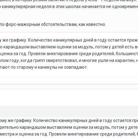
что каникулирярная неделя в этих школах начинается не одновреме
 по форс-мажорным обстоятельствам, как известно.
 же графику. Количество каникулярных дней в году остается прежн
о карандашом выставляем оценки за модуль, потом у детей есть в
 оценка за год. Провели анкетирование среди родителей, большинс
шлом году, когда грипп свирепствовал, и многие ушли на карантин,
тают по старому и каникулы не совпадают.
ому же графику. Количество каникулярных дней в году остается пр
варительно карандашом выставляем оценки за модуль, потом у дете
риместра и оценка за год. Провели анкетирование среди родителей,