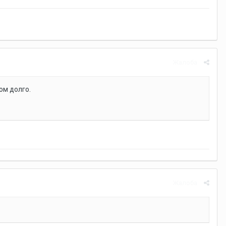
Жалоба
ом долго.
Жалоба