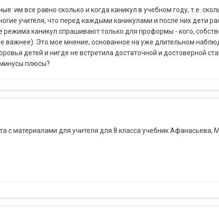
е: им все равно сколько и когда каникул в учебном году, т.е. скол
ногие учителя, что перед каждыми каникулами и после них дети ра
е режима каникул спрашивают только для проформы - кого, собств
е важнее). Это мое мнение, основанное на уже длительном наблюд
оровья детей и нигде не встретила достаточной и достоверной стат
 минусы плюсы?
а с материалами для учителя для 8 класса учебник Афанасьева, М