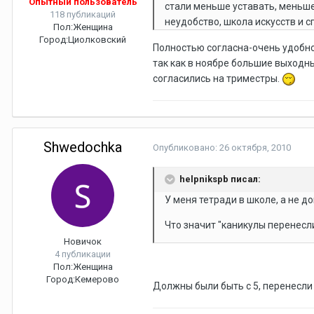
Опытный пользователь
стали меньше уставать, меньше 
118 публикаций
неудобство, школа искусств и 
Пол:
Женщина
Город:
Циолковский
Полностью согласна-очень удобно
так как в ноябре большие выходны
согласились на триместры.
Shwedochka
Опубликовано:
26 октября, 2010
helpnikspb писал:
У меня тетради в школе, а не до
Что значит "каникулы перенесли
Новичок
4 публикации
Пол:
Женщина
Город:
Кемерово
Должны были быть с 5, перенесли 