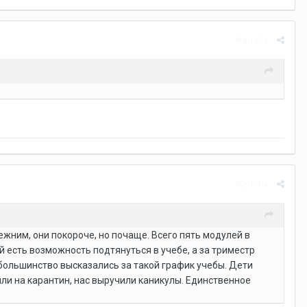
Жалоба
Жалоба
ежним, они покороче, но почаще. Всего пять модулей в
й есть возможность подтянуться в учебе, а за триместр
 большинство высказались за такой график учебы. Дети
шли на карантин, нас выручили каникулы. Единственное