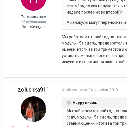
сентября, то как получается, 
неделе после них во второй)?
Пользователи
42 публикации
А каникулы могут переносить и
Пол:
Женщина
Мы работаем второй год по такому
модуль - 5 недель, предварительн
оценки, итоги за три триместра и
уставать, меньше болеть, а в про
искусств и спортивная школа рабо
zolushka911
Опубликовано:
26 октября, 2010
Happy писал:
Мы работаем второй год по так
году, модуль - 5 недель, пред
ставим оценки, итоги за три т