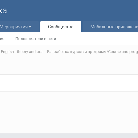
ка
Мероприятия
Сообщество
Мобильные приложен
ия
Пользователи в сети
Теория и практика обучения английскому языку/Teaching English - theory and practice
Разработка курсов и программ/Course and pro