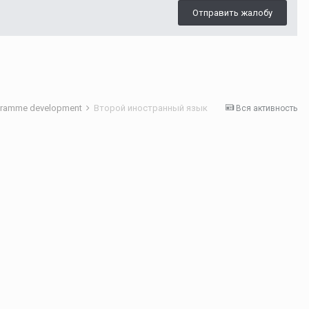
Отправить жалобу
gramme development
Второй иностранный язык
Вся активность