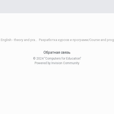
Теория и практика обучения английскому языку/Teaching English - theory and practice
Разработка курсов и программ/Course and pro
Обратная связь
© 2024 "Computers for Education"
Powered by Invision Community