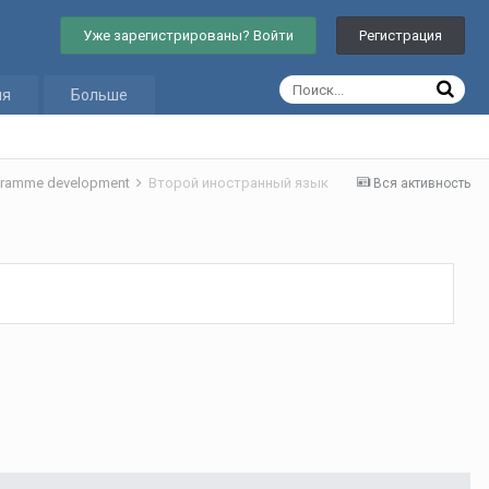
Уже зарегистрированы? Войти
Регистрация
ия
Больше
gramme development
Второй иностранный язык
Вся активность