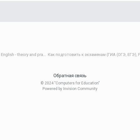
Теория и практика обучения английскому языку/Teaching English - theory and practice
Обратная связь
© 2024 "Computers for Education"
Powered by Invision Community