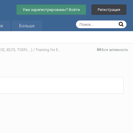
Уже зарегистрированы? Войти
Регистрация
ия
Больше
Как подготовить к экзаменам (ГИА (ОГЭ, ЕГЭ), FCE, IELTS, TOEFL...) / Training for Exams
Вся активность