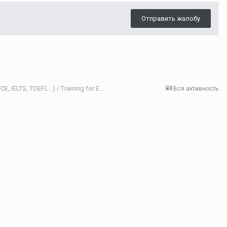
Отправить жалобу
Как подготовить к экзаменам (ГИА (ОГЭ, ЕГЭ), FCE, IELTS, TOEFL...) / Training for Exams
Вся активность