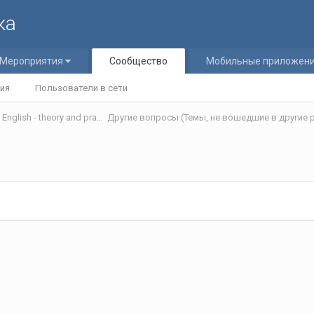
ка
Мероприятия
Сообщество
Мобильные приложен
ия
Пользователи в сети
Теория и практика обучения английскому языку/Teaching English - theory and practice
Другие вопросы (Темы, не вошедшие в другие р