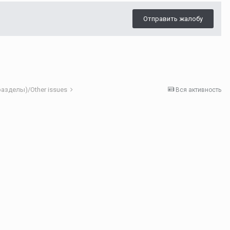
Отправить жалобу
азделы)/Other issues
Вся активность